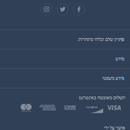
צרפתית
ספרדית
גרמנית
פתרון שלם ובלתי מתחרות:
פורטוגזית
איטלקית
מידע
ערבית
מידע משפטי
בקוריאה
תשלום מאובטח באינטרנט
בטורקית
פולנית
יפן
אושר על ידי