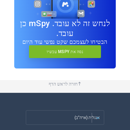
לנחש זה לא עובד. mSpy כן
עובד.
הבטיחו לעצמכם שקט נפשי עוד היום
נסה את MSPY עכשיו
חזרה לראש הדף
אנגלית (ארה"ב)