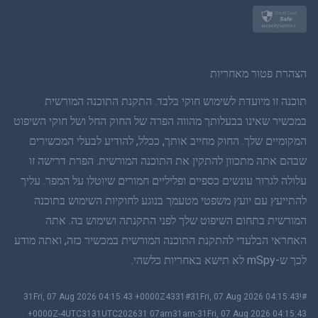
נורווגית
שוודית
הצהרת פטור מאחריות
תאית
תוכנה זו מיועדת לשימוש חוקי בלבד. התקנת התוכנה המורשית
במכשיר שאינו בבעלותך מהווה הפרה של החוק החל ושל חוקי השיפוט
סינית פשוטה
המקומיים שלך. החוק מחייב אותך, ככלל, להודיע לבעלי המכשירים
שבהם אתה מתכוון להתקין את התוכנה המורשית. הפרת דרישה זו
דנית
עלולה לגרור עונשים כספיים ופליליים חמורים שיוטלו על המפר. עליך
הינדי
להתייעץ עם יועץ משפטי מטעמך בנוגע לחוקיות השימוש בתוכנה
המורשית בתחום השיפוט שלך לפני התקנתה ושימוש בה. אתה
הולנדית
האחראי הבלעדי להתקנת התוכנה המורשית במכשיר כזה, ואתה מודע
לכך ש-mSpy לא תישא באחריות כלשהי.
עברית
#!31Fri, 07 Aug 2026 04:15:43 +0000Z4331#31Fri, 07 Aug 2026 04:15:43
רומנית
+0000Z-4UTC3131UTC202631 07am31am-31Fri, 07 Aug 2026 04:15:43