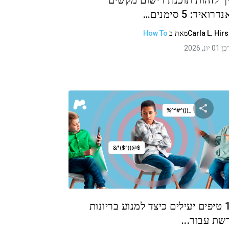
ך לזהות תוכנת רישום מקשים
רואיד: 5 סימנים…
Carla L. Hir
מאת
ב
How To
 יונ, 2026
שתף מאמר זה
טוויטר
פייסבוק
העתקת קישור
10 טיפים יעילים כיצד למנוע בריונות
שת עבור...