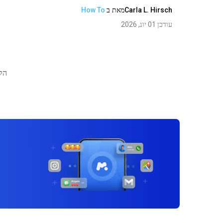
Carla L. Hirsch
מאת
ב
How To
עודכן 01 יונ, 2026
הק