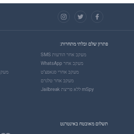
פתרון שלם ובלתי מתחרות:
מעקב אחר הודעות SMS
מעקב אחר WhatsApp
מעקב אחרי סנאפצ'ט
מעקב 
מעקב אחר טלגרם
mSpy ללא פריצת Jailbreak
תשלום מאובטח באינטרנט