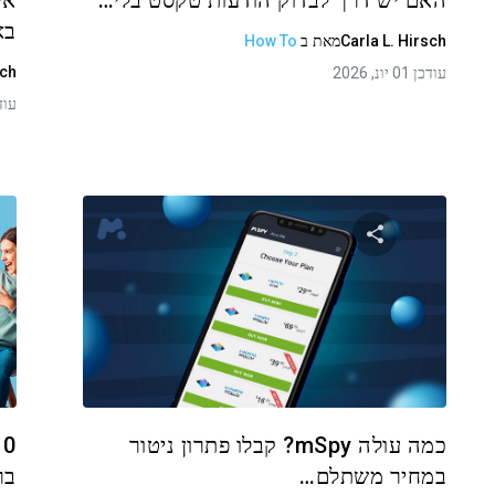
האם יש דרך לבדוק הודעות טקסט בלי…
אי
באנד
Carla L. Hirsch
מאת
ב
How To
sch
עודכן 01 יונ, 2026
עודכן 01
שתף מאמר זה
טוויטר
פייסבוק
העתקת קישור
כמה עולה mSpy? קבלו פתרון ניטור
במחיר משתלם…
בר