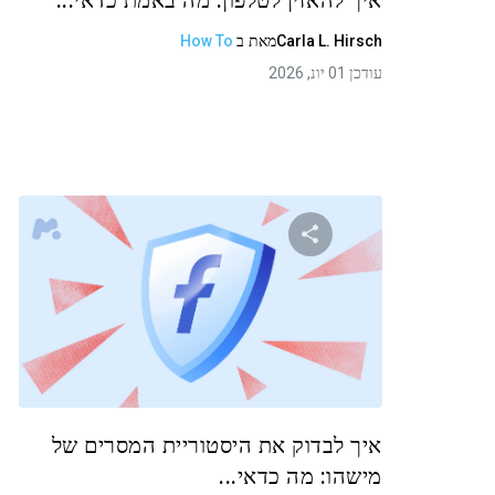
איך להאזין לטלפון: מה באמת כדאי...
Carla L. Hirsch
מאת
ב
How To
עודכן 01 יונ, 2026
שתף מאמר זה
טוויטר
פייסבוק
העתקת קישור
איך לבדוק את היסטוריית המסרים של
מישהו: מה כדאי...