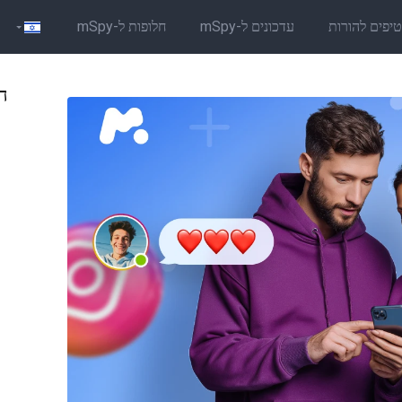
יפים להורות
עדכונים ל-mSpy
חלופות ל-mSpy
הב