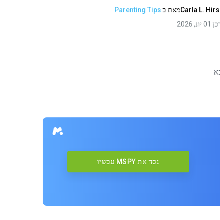
Carla L. Hir
מאת
ב
Parenting Tips
 יונ, 2026
א
נסה את MSPY עכשיו