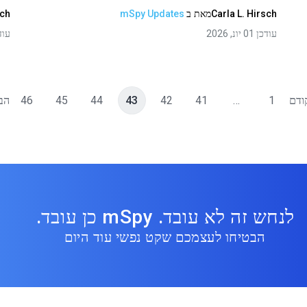
Carla L. Hirsch
מאת
ב
mSpy Updates
sch
עודכן 01 יונ, 2026
עודכן 01
ודם
1
…
41
42
43
44
45
46
הב
לנחש זה לא עובד. mSpy כן עובד.
הבטיחו לעצמכם שקט נפשי עוד היום