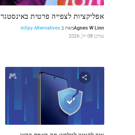
אפליקציות לצפייה פרטית באינסטגרם
Agnes W Linn
מאת
ב
mSpy Alternatives
עודכן 08 יול, 2026
שתף מאמר זה
טוויטר
פייסבוק
העתקת קישור