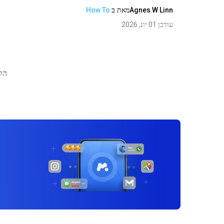
Agnes W Linn
מאת
ב
How To
עודכן 01 יונ, 2026
הק