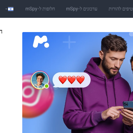
יפים להורות
עדכונים ל-mSpy
חלופות ל-mSpy
הב