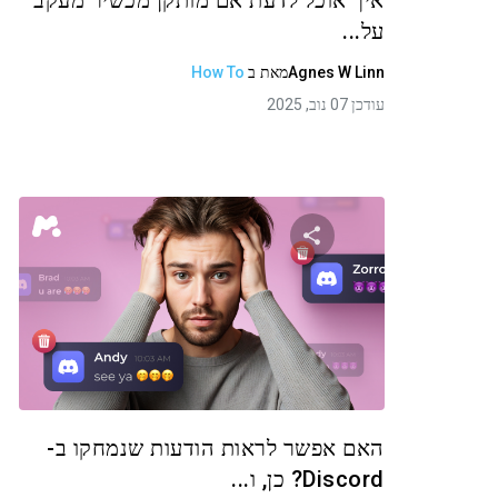
איך אוכל לדעת אם מותקן מכשיר מעקב
על...
Agnes W Linn
מאת
ב
How To
עודכן 07 נוב, 2025
שתף מאמר זה
טוויטר
פייסבוק
העתקת קישור
האם אפשר לראות הודעות שנמחקו ב-
Discord? כן, ו...