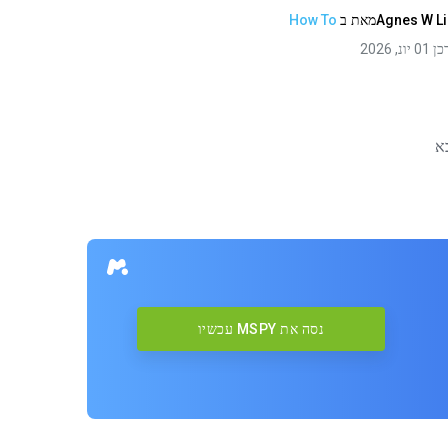
Agnes W L
מאת
ב
How To
 יונ, 2026
א
נסה את MSPY עכשיו