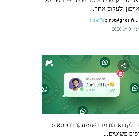
צד לבדוק את היסטוריית המיקומים של
ייפון ולעקוב אחר...
Agnes W L
מאת
ב
How To
 יונ, 2026
שתף מאמר זה
טוויטר
פייסבוק
העתקת קישור
ך לקרוא הודעות שנמחקו בווטסאפ:
פים פשוטים…