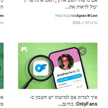
אם מישהו חסם אותך, האם אתה עדיין
כי
יכול לראות את...
הא
Agnes W Linn
מאת
ב
How To
inn
עודכן 01 יונ, 2026
עודכן 01
שתף מאמר זה
טוויטר
פייסבוק
העתקת קישור
איך לבדוק אם למישהו יש חשבון ב-
אי
OnlyFans: בחינם…
טי