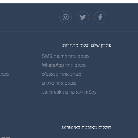
פתרון שלם ובלתי מתחרות:
מעקב אחר הודעות SMS
מעקב אחר WhatsApp
מעקב אחרי סנאפצ'ט
מעקב 
מעקב אחר טלגרם
mSpy ללא פריצת Jailbreak
תשלום מאובטח באינטרנט