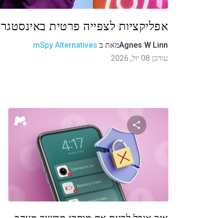
אפליקציות לצפייה פרטית באינסטגרם
Agnes W Linn
מאת
ב
mSpy Alternatives
עודכן 08 יול, 2026
שתף מאמר זה
טוויטר
פייסבוק
העתקת קישור