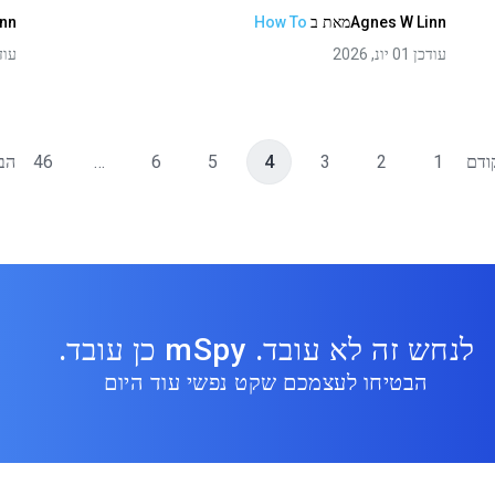
Agnes W Linn
מאת
ב
How To
inn
עודכן 01 יונ, 2026
עודכן 01
ודם
1
2
3
4
5
6
…
46
הב
לנחש זה לא עובד. mSpy כן עובד.
הבטיחו לעצמכם שקט נפשי עוד היום