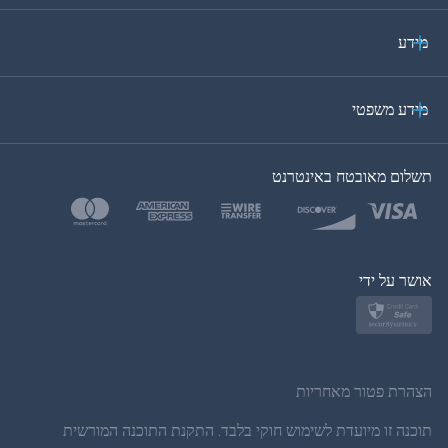
איטלקית
מידע
ערבית
מידע משפטי
בקוריאה
תשלום מאובטח באינטרנט
בטורקית
פולנית
יפן
אושר על ידי
נורווגית
שוודית
הצהרת פטור מאחריות
תאית
תוכנה זו מיועדת לשימוש חוקי בלבד. התקנת התוכנה המורשית