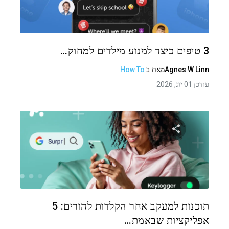
טוויטר
פייסבוק
העתקת קישור
3 טיפים כיצד למנוע מילדים למחוק…
Agnes W Linn
מאת
ב
How To
עודכן 01 יונ, 2026
שתף מאמר זה
טוויטר
פייסבוק
העתקת קישור
תוכנות למעקב אחר הקלדות להורים: 5
אפליקציות שבאמת…