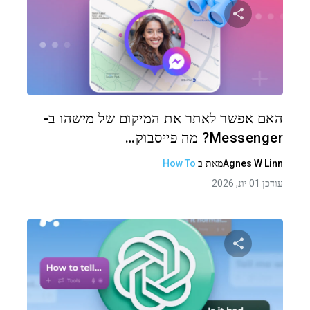
שתף מאמר זה
טוויטר
פייסבוק
העתקת קישור
האם אפשר לאתר את המיקום של מישהו ב-
Messenger? מה פייסבוק…
Agnes W Linn
מאת
ב
How To
עודכן 01 יונ, 2026
שתף מאמר זה