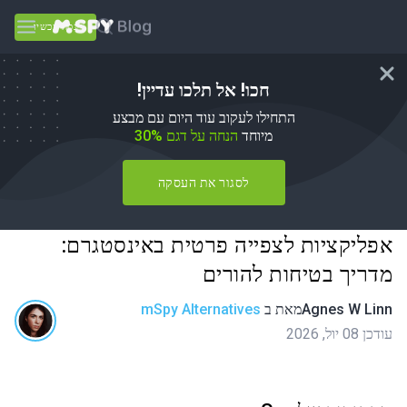
נסה עכשיו
חכו! אל תלכו עדיין!
התחילו לעקוב עוד היום עם מבצע
מיוחד
הנחה על דגם 30%
לסגור את העסקה
אפליקציות לצפייה פרטית באינסטגרם:
מדריך בטיחות להורים
Agnes W Linn
מאת
ב
mSpy Alternatives
עודכן 08 יול, 2026