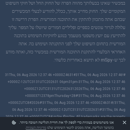
במכשיר שאינו בבעלותך מהווה הפרה של החוק החל ושל חוקי השיפוט
סינית פשוטה
המקומיים שלך. החוק מחייב אותך, ככלל, להודיע לבעלי המכשירים
שבהם אתה מתכוון להתקין את התוכנה המורשית. הפרת דרישה זו
דנית
עלולה לגרור עונשים כספיים ופליליים חמורים שיוטלו על המפר. עליך
הינדי
להתייעץ עם יועץ משפטי מטעמך בנוגע לחוקיות השימוש בתוכנה
המורשית בתחום השיפוט שלך לפני התקנתה ושימוש בה. אתה
הולנדית
האחראי הבלעדי להתקנת התוכנה המורשית במכשיר כזה, ואתה מודע
לכך ש-mSpy לא תישא באחריות כלשהי.
עברית
#!31Thu, 06 Aug 2026 12:37:46 +0000Z4631#31Thu, 06 Aug 2026 12:37:46
רומנית
+0000Z-12UTC3131UTC202631 06pm31pm-31Thu, 06 Aug 2026 12:37:46
+0000Z12UTC3131UTC2026312026Thu, 06 Aug 2026 12:37:46
יוונית
+00003712378pmThursday=28#!31Thu, 06 Aug 2026 12:37:46
+0000ZUTC8#2026#!31Thu, 06 Aug 2026 12:37:46 +0000Z4631#/31Thu,
וייטנאמית
06 Aug 2026 12:37:46 +0000Z-12UTC3131UTC202631#!31Thu, 06 Aug
2026 12:37:46 +0000ZUTC8# mSpy ©mSpy. All trademarks are the property
סינית מסורתית
אנו משתמשים בעוגיות כדי לספק לך את חוויית הגלישה הטובה ביותר.
of their respective owners.
בהמשך הגלישה, אתה מסכים לתנאי השימוש שלנו
מדיניות העוגיות
.