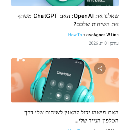
טוויטר
פייסבוק
העתקת קישור
שאלנו את OpenAI: האם ChatGPT משתף
את השיחות שלכם?
Agnes W Linn
מאת
ב
How To
עודכן 01 יונ, 2026
שתף מאמר זה
טוויטר
פייסבוק
העתקת קישור
האם מישהו יכול להאזין לשיחות שלי דרך
הטלפון הנייד שלי…