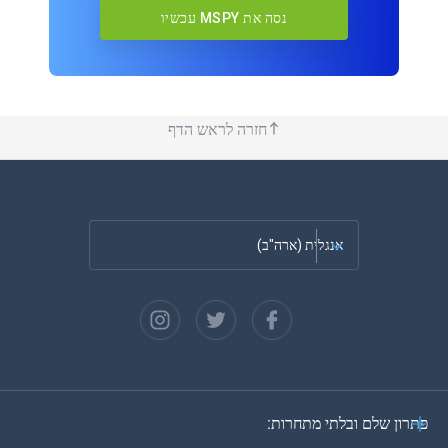
נסה את MSPY עכשיו
חזרה לראש הדף
אנגלית (ארה"ב)
צרפתית
ספרדית
גרמנית
פתרון שלם ובלתי מתחרות:
פורטוגזית