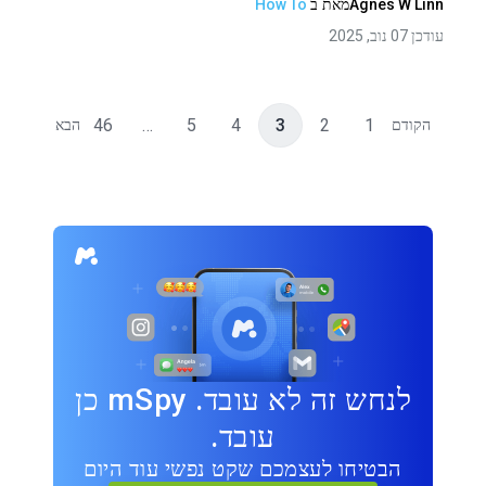
Agnes W Linn
מאת
ב
How To
עודכן 07 נוב, 2025
46
…
5
4
3
2
1
הקודם
הבא
לנחש זה לא עובד. mSpy כן
עובד.
הבטיחו לעצמכם שקט נפשי עוד היום