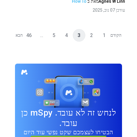
Agnes W Linn
מאת
ב
How To
עודכן 07 נוב, 2025
46
…
5
4
3
2
1
הקודם
הבא
לנחש זה לא עובד. mSpy כן
עובד.
הבטיחו לעצמכם שקט נפשי עוד היום