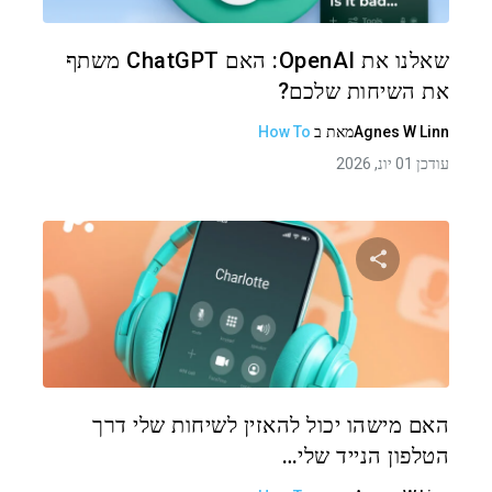
טוויטר
פייסבוק
העתקת קישור
שאלנו את OpenAI: האם ChatGPT משתף
את השיחות שלכם?
Agnes W Linn
מאת
ב
How To
עודכן 01 יונ, 2026
שתף מאמר זה
טוויטר
פייסבוק
העתקת קישור
האם מישהו יכול להאזין לשיחות שלי דרך
הטלפון הנייד שלי…