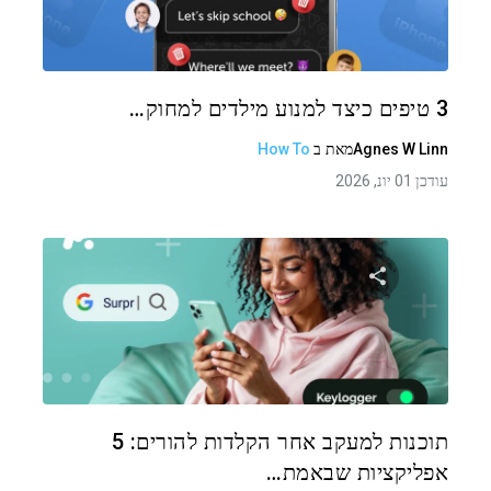
טוויטר
פייסבוק
העתקת קישור
3 טיפים כיצד למנוע מילדים למחוק…
Agnes W Linn
מאת
ב
How To
עודכן 01 יונ, 2026
שתף מאמר זה
טוויטר
פייסבוק
העתקת קישור
תוכנות למעקב אחר הקלדות להורים: 5
אפליקציות שבאמת…