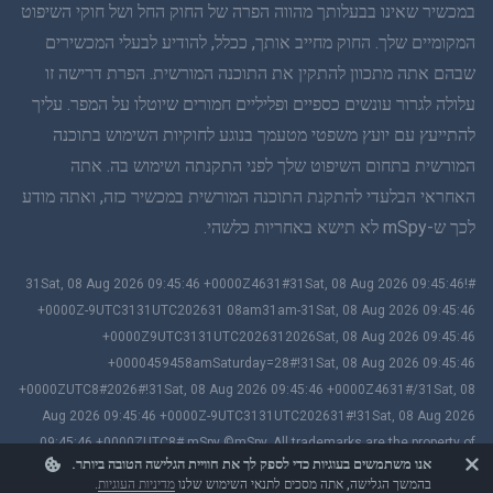
במכשיר שאינו בבעלותך מהווה הפרה של החוק החל ושל חוקי השיפוט
סינית פשוטה
המקומיים שלך. החוק מחייב אותך, ככלל, להודיע לבעלי המכשירים
שבהם אתה מתכוון להתקין את התוכנה המורשית. הפרת דרישה זו
דנית
עלולה לגרור עונשים כספיים ופליליים חמורים שיוטלו על המפר. עליך
הינדי
להתייעץ עם יועץ משפטי מטעמך בנוגע לחוקיות השימוש בתוכנה
המורשית בתחום השיפוט שלך לפני התקנתה ושימוש בה. אתה
הולנדית
האחראי הבלעדי להתקנת התוכנה המורשית במכשיר כזה, ואתה מודע
לכך ש-mSpy לא תישא באחריות כלשהי.
עברית
#!31Sat, 08 Aug 2026 09:45:46 +0000Z4631#31Sat, 08 Aug 2026 09:45:46
רומנית
+0000Z-9UTC3131UTC202631 08am31am-31Sat, 08 Aug 2026 09:45:46
+0000Z9UTC3131UTC2026312026Sat, 08 Aug 2026 09:45:46
יוונית
+0000459458amSaturday=28#!31Sat, 08 Aug 2026 09:45:46
+0000ZUTC8#2026#!31Sat, 08 Aug 2026 09:45:46 +0000Z4631#/31Sat, 08
וייטנאמית
Aug 2026 09:45:46 +0000Z-9UTC3131UTC202631#!31Sat, 08 Aug 2026
09:45:46 +0000ZUTC8# mSpy ©mSpy. All trademarks are the property of
סינית מסורתית
אנו משתמשים בעוגיות כדי לספק לך את חוויית הגלישה הטובה ביותר.
their respective owners.
בהמשך הגלישה, אתה מסכים לתנאי השימוש שלנו
מדיניות העוגיות
.