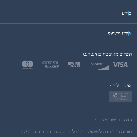
איטלקית
מידע
ערבית
מידע משפטי
בקוריאה
תשלום מאובטח באינטרנט
בטורקית
פולנית
יפן
אושר על ידי
נורווגית
שוודית
הצהרת פטור מאחריות
תאית
תוכנה זו מיועדת לשימוש חוקי בלבד. התקנת התוכנה המורשית