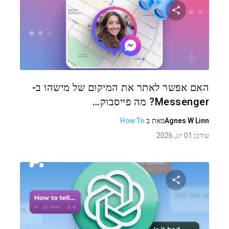
שתף מאמר זה
טוויטר
פייסבוק
העתקת קישור
האם אפשר לאתר את המיקום של מישהו ב-
Messenger? מה פייסבוק…
Agnes W Linn
מאת
ב
How To
עודכן 01 יונ, 2026
שתף מאמר זה