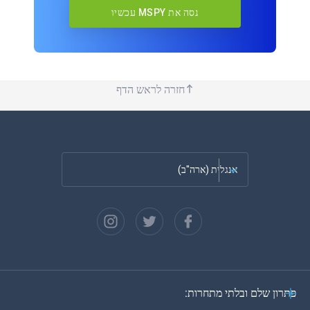
נסה את MSPY עכשיו
חזרה לראש הדף
אנגלית (ארה"ב)
צרפתית
ספרדית
גרמנית
פתרון שלם ובלתי מתחרות:
פורטוגזית