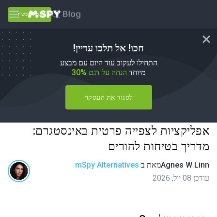
נסה עכשיו
חכו! אל תלכו עדיין!
התחילו לעקוב עוד היום עם מבצע
מיוחד
הנחה על דגם 30%
לסגור את העסקה
אפליקציות לצפייה פרטית באינסטגרם:
מדריך בטיחות להורים
Agnes W Linn
מאת
ב
mSpy Alternatives
עודכן 08 יול, 2026