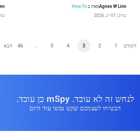
Agnes W Linn
מאת
ב
How To
inn
עודכן 01 יונ, 2026
עודכן 07
הקודם
1
2
3
4
5
…
46
הבא
לנחש זה לא עובד. mSpy כן עובד.
הבטיחו לעצמכם שקט נפשי עוד היום