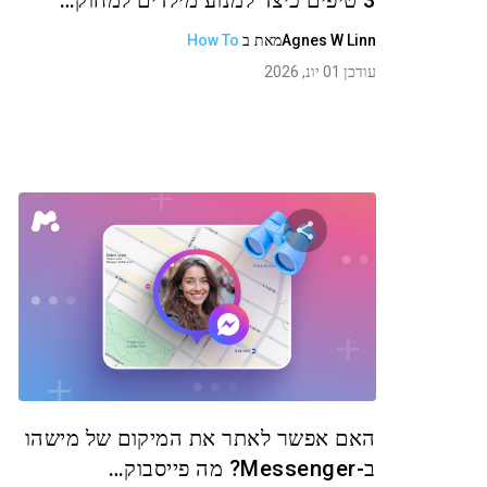
3 טיפים כיצד למנוע מילדים למחוק…
Agnes W Linn
מאת
ב
How To
עודכן 01 יונ, 2026
שתף מאמר זה
טוויטר
פייסבוק
העתקת קישור
האם אפשר לאתר את המיקום של מישהו
ב-Messenger? מה פייסבוק…