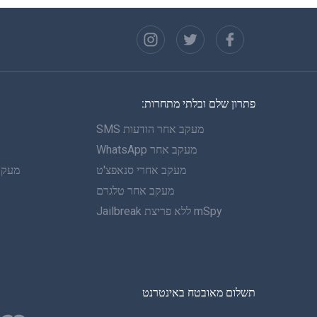
פתרון שלם ובלתי מתחרות:
מעקב אחר הודעות SMS
מעקב אחר WhatsApp
מעקב אחרי סנאפצ'ט
מעקב 
מעקב אחר טלגרם
mSpy ללא פריצת Jailbreak
תשלום מאובטח באינטרנט