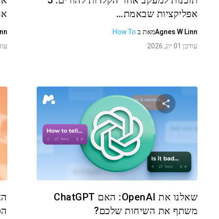
תוכנות למעקב אחר הקלדות להורים: 5
אפליקציות שבאמת…
אח
Agnes W Linn
מאת
ב
How To
inn
עודכן 01 יונ, 2026
עודכן 01
שתף מאמר זה
טוויטר
פייסבוק
העתקת קישור
שאלנו את OpenAI: האם ChatGPT
הא
משתף את השיחות שלכם?
הט