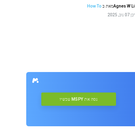
Agnes W L
מאת
ב
How To
 נוב, 2025
נסה את MSPY עכשיו