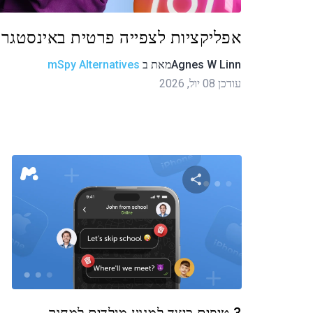
אפליקציות לצפייה פרטית באינסטגרם
Agnes W Linn
מאת
ב
mSpy Alternatives
עודכן 08 יול, 2026
שתף מאמר זה
טוויטר
פייסבוק
העתקת קישור