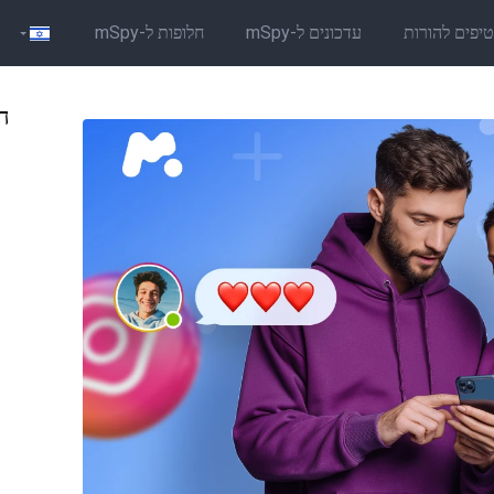
יפים להורות
עדכונים ל-mSpy
חלופות ל-mSpy
הב