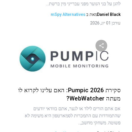
להגן על בני הנוער מפני עברייני מין ברשת…
Daniel Black
מאת
ב
mSpy Alternatives
עודכן 01 יונ, 2026
שתף מאמר זה
טוויטר
פייסבוק
העתקת קישור
סקירת Pumpic 2026: האם עלינו לקרוא לו
מעתה WebWatcher?
אם אתם הורים לילד או לנער, אתם בוודאי יודעים
שהתמודדות עם התמכרות לסמארטפון היא משימה לא
פשוטה. משחקי מחשב,...