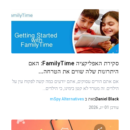
שתף מאמר זה
טוויטר
פייסבוק
העתקת קישור
סקירת האפליקציה FamilyTime: האם
היתרונות שלה שווים את הטרחה...
אם אתם הורים עסוקים, אתם יודעים כמה קשה לפקוח עין על
הילדים. זה מטרד לא קטן בימינו, כי הילדים…
Daniel Black
מאת
ב
mSpy Alternatives
עודכן 01 יונ, 2026