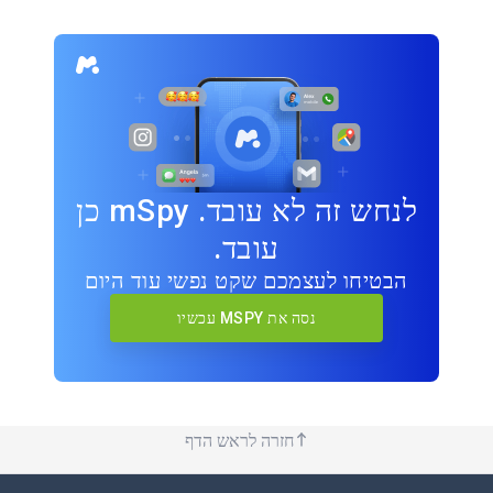
לנחש זה לא עובד. mSpy כן
עובד.
הבטיחו לעצמכם שקט נפשי עוד היום
נסה את MSPY עכשיו
חזרה לראש הדף