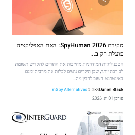
שתף מאמר זה
טוויטר
פייסבוק
העתקת קישור
סקירת SpyHuman 2026: האם האפליקציה
פועלת רק ב...
הטכנולוגיות המודרניות מחייבות את ההורים להקדיש תשומת
לב רבה יותר, שכן הילדים נוטים לבלות את מרבית זמנם
באינטרנט. חשוב להבין מה…
Daniel Black
מאת
ב
mSpy Alternatives
עודכן 01 יונ, 2026
ניווט
שתף מאמר זה