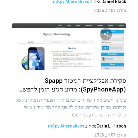
Daniel Black
מאת
ב
mSpy Alternatives
עודכן 01 יונ, 2026
שתף מאמר זה
טוויטר
פייסבוק
העתקת קישור
סקירת אפליקציית הניטור Spapp
(SpyPhoneApp): מדוע הגיע הזמן לחפש…
בימינו, חשוב מאוד שהורים יעקבו אחר הפעילות המקוונת של
ילדיהם. מכיוון שילדים נוטים לחשוף יותר מדי מידע אישי
ברשתות החברתיות, בני הנוער…
Carla L. Hirsch
מאת
ב
mSpy Alternatives
עודכן 01 יונ, 2026