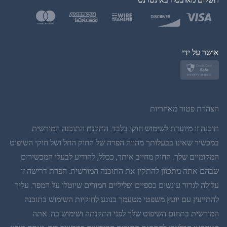
בטורקית
פולנית
יפן
אושר על ידי
נורווגית
שוודית
הצהרת פטור מאחריות
תאית
תוכנה זו מיועדת לשימוש חוקי בלבד. התקנת התוכנה המורשית
במכשיר שאינו בבעלותך מהווה הפרה של החוק החל ושל חוקי השיפוט
סינית פשוטה
המקומיים שלך. החוק מחייב אותך, ככלל, להודיע לבעלי המכשירים
שבהם אתה מתכוון להתקין את התוכנה המורשית. הפרת דרישה זו
דנית
עלולה לגרור עונשים כספיים ופליליים חמורים שיוטלו על המפר. עליך
הינדי
להתייעץ עם יועץ משפטי מטעמך בנוגע לחוקיות השימוש בתוכנה
המורשית בתחום השיפוט שלך לפני התקנתה ושימוש בה. אתה
הולנדית