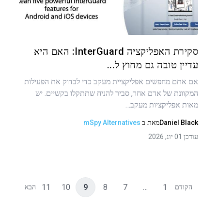
טוויטר
פייסבוק
העתקת קישור
סקירת האפליקציה InterGuard: האם היא
עדיין טובה גם מחוץ ל...
אם אתם מחפשים אפליקציית מעקב כדי לבדוק את הפעילות
המקוונת של אדם אחר, סביר להניח שתתקלו בקשיים. יש
מאות אפליקציות מעקב…
Daniel Black
מאת
ב
mSpy Alternatives
עודכן 01 יונ, 2026
11
10
9
8
7
…
1
הקודם
הבא