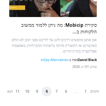
טוויטר
פייסבוק
העתקת קישור
סקירת Mobicip: מה ניתן ללמוד ממשוב
הלקוחות ב...
אם אתם מחפשים דרכים להגן על ילדיכם מפני תוכן לא הולם
באינטרנט או תקשורת מזיקה ברשתות החברתיות, באמצעות
אפליקציית בקרת הורים…
Daniel Black
מאת
ב
mSpy Alternatives
עודכן 01 יונ, 2026
11
10
9
8
7
6
…
1
הקודם
הבא