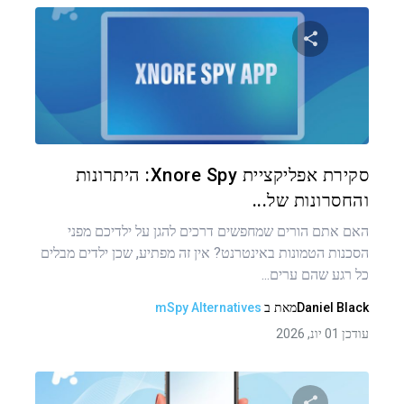
שתף מאמר זה
טוויטר
פייסבוק
העתקת קישור
סקירת אפליקציית Xnore Spy: היתרונות
והחסרונות של...
האם אתם הורים שמחפשים דרכים להגן על ילדיכם מפני
הסכנות הטמונות באינטרנט? אין זה מפתיע, שכן ילדים מבלים
כל רגע שהם ערים...
Daniel Black
מאת
ב
mSpy Alternatives
עודכן 01 יונ, 2026