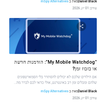
Daniel Black
מאת
ב
mSpy Alternatives
עודכן 01 יונ, 2026
שתף מאמר זה
טוויטר
פייסבוק
העתקת קישור
"My Mobile Watchdog": הזדמנות חדשה
או בזבוז זמן?
אם הילדים שלכם לא יכולים להסתדר בלי הסמארטפונים
שלהם ומבלים זמן רב באינטרנט, אולי כדאי לכם לברר מה…
Daniel Black
מאת
ב
mSpy Alternatives
עודכן 01 יונ, 2026