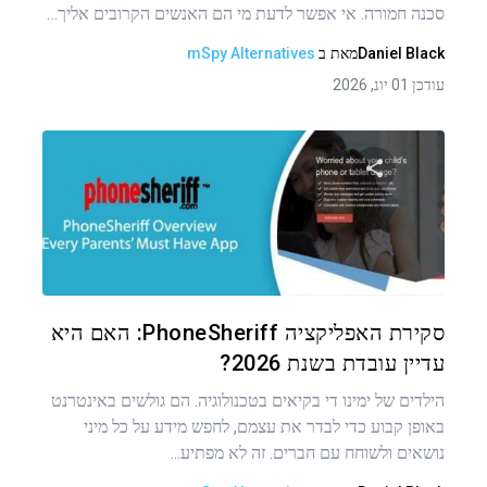
סכנה חמורה. אי אפשר לדעת מי הם האנשים הקרובים אליך…
Daniel Black
מאת
ב
mSpy Alternatives
עודכן 01 יונ, 2026
שתף מאמר זה
טוויטר
פייסבוק
העתקת קישור
סקירת האפליקציה PhoneSheriff: האם היא
עדיין עובדת בשנת 2026?
הילדים של ימינו די בקיאים בטכנולוגיה. הם גולשים באינטרנט
באופן קבוע כדי לבדר את עצמם, לחפש מידע על כל מיני
נושאים ולשוחח עם חברים. זה לא מפתיע...