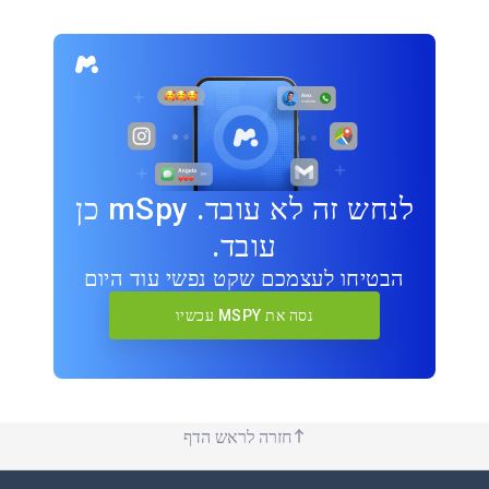
לנחש זה לא עובד. mSpy כן
עובד.
הבטיחו לעצמכם שקט נפשי עוד היום
נסה את MSPY עכשיו
חזרה לראש הדף