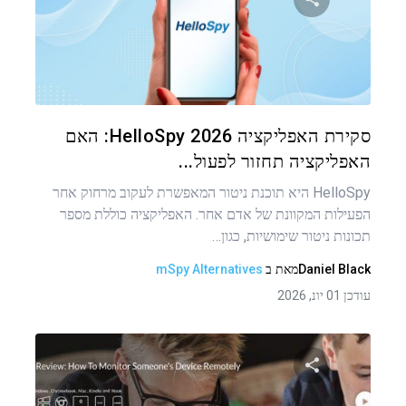
שתף מאמר זה
טוויטר
פייסבוק
העתקת קישור
סקירת האפליקציה HelloSpy 2026: האם
האפליקציה תחזור לפעול...
HelloSpy היא תוכנת ניטור המאפשרת לעקוב מרחוק אחר
הפעילות המקוונת של אדם אחר. האפליקציה כוללת מספר
תכונות ניטור שימושיות, כגון…
Daniel Black
מאת
ב
mSpy Alternatives
עודכן 01 יונ, 2026
ניווט
שתף מאמר זה