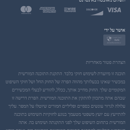
בטורקית
פולנית
יפן
אושר על ידי
נורווגית
שוודית
הצהרת פטור מאחריות
תאית
תוכנה זו מיועדת לשימוש חוקי בלבד. התקנת התוכנה המורשית
במכשיר שאינו בבעלותך מהווה הפרה של החוק החל ושל חוקי השיפוט
סינית פשוטה
המקומיים שלך. החוק מחייב אותך, ככלל, להודיע לבעלי המכשירים
שבהם אתה מתכוון להתקין את התוכנה המורשית. הפרת דרישה זו
דנית
עלולה לגרור עונשים כספיים ופליליים חמורים שיוטלו על המפר. עליך
הינדי
להתייעץ עם יועץ משפטי מטעמך בנוגע לחוקיות השימוש בתוכנה
המורשית בתחום השיפוט שלך לפני התקנתה ושימוש בה. אתה
הולנדית