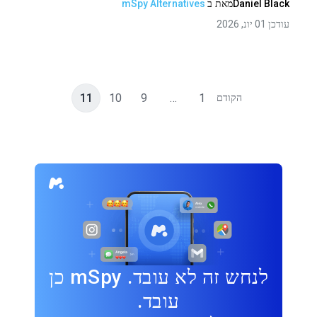
Daniel Black
מאת
ב
mSpy Alternatives
עודכן 01 יונ, 2026
11
10
9
…
1
הקודם
לנחש זה לא עובד. mSpy כן
עובד.