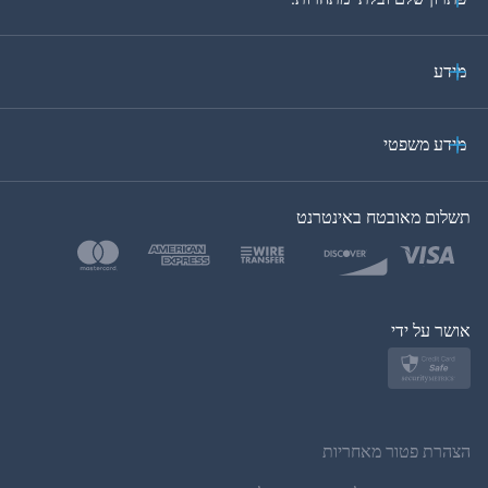
פורטוגזית
איטלקית
מידע
ערבית
מידע משפטי
בקוריאה
תשלום מאובטח באינטרנט
בטורקית
פולנית
יפן
אושר על ידי
נורווגית
שוודית
הצהרת פטור מאחריות
תאית