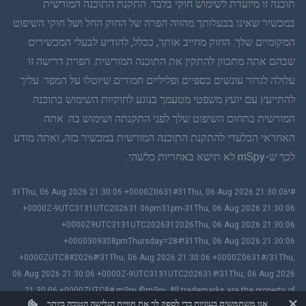
תוכנה זו מיועדת לשימוש חוקי בלבד. התקנת התוכנה המורשית
במכשיר שאינו בבעלותך מהווה הפרה של החוק החל ושל חוקי השיפוט
סינית פשוטה
המקומיים שלך. החוק מחייב אותך, ככלל, להודיע לבעלי המכשירים
שבהם אתה מתכוון להתקין את התוכנה המורשית. הפרת דרישה זו
דנית
עלולה לגרור עונשים כספיים ופליליים חמורים שיוטלו על המפר. עליך
הינדי
להתייעץ עם יועץ משפטי מטעמך בנוגע לחוקיות השימוש בתוכנה
המורשית בתחום השיפוט שלך לפני התקנתה ושימוש בה. אתה
הולנדית
האחראי הבלעדי להתקנת התוכנה המורשית במכשיר כזה, ואתה מודע
לכך ש-mSpy לא תישא באחריות כלשהי.
עברית
#!31Thu, 06 Aug 2026 21:30:06 +0000Z0631#31Thu, 06 Aug 2026 21:30:06
רומנית
+0000Z-9UTC3131UTC202631 06pm31pm-31Thu, 06 Aug 2026 21:30:06
+0000Z9UTC3131UTC2026312026Thu, 06 Aug 2026 21:30:06
יוונית
+0000309308pmThursday=28#!31Thu, 06 Aug 2026 21:30:06
+0000ZUTC8#2026#!31Thu, 06 Aug 2026 21:30:06 +0000Z0631#/31Thu,
וייטנאמית
06 Aug 2026 21:30:06 +0000Z-9UTC3131UTC202631#!31Thu, 06 Aug 2026
21:30:06 +0000ZUTC8# mSpy ©mSpy. All trademarks are the property of
סינית מסורתית
אנו משתמשים בעוגיות כדי לספק לך את חוויית הגלישה הטובה ביותר.