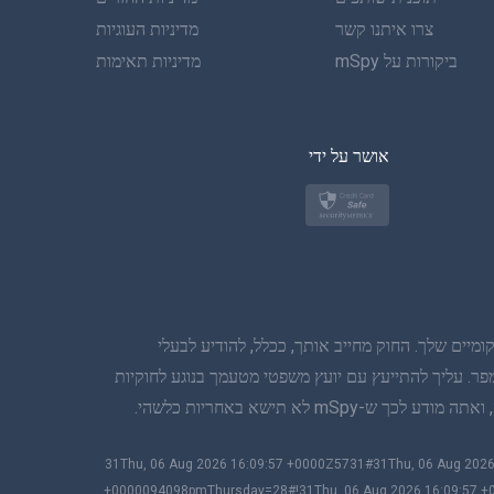
צרו איתנו קשר
איטלקית
מדיניות העוגיות
ביקורות על mSpy
מדיניות תאימות
ערבית
בקוריאה
אושר על ידי
בטורקית
פולנית
יפן
יים שלך. החוק מחייב אותך, ככלל, להודיע לבעלי
נורווגית
פר. עליך להתייעץ עם יועץ משפטי מטעמך בנוגע לחוקיות
שוודית
 תישא באחריות כלשהי.
תאית
#!31Thu, 06 Aug 2026 16:09:57 +0000Z5731#31Thu, 06 Aug 2
+0000094098pmThursday=28#!31Thu, 06 Aug 2026 16:09:57 +