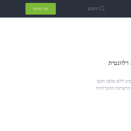
חיפוש
נסה עכשיו
יה Copy9 אינה רלוונטית
ינו ללא טלפון חכם
 הרשתות החברתיות