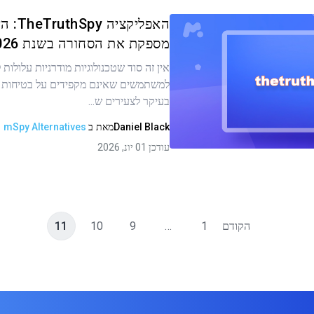
האפליקציה
מספקת את הסחורה בשנת 2026?
אין זה סוד שטכנולוגיות מודרניות עלולות
ר זה
למשתמשים שאינם מקפידים על בטיחות ב
בעיקר לצעירים ש...
Daniel Black
מאת
ב
mSpy Alternatives
העתקת קישור
עודכן 01 יונ, 2026
הקודם
1
…
9
10
11