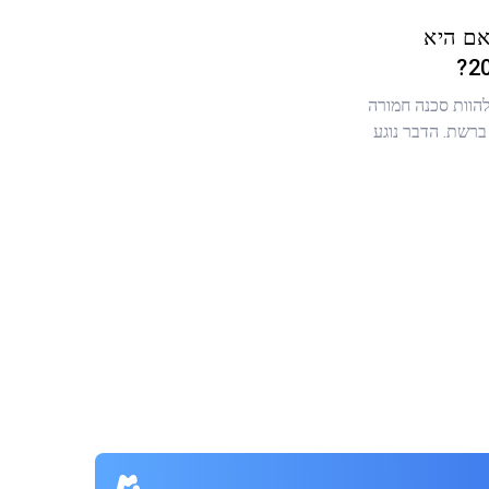
 TheTruthSpy: האם היא
 להוות סכנה חמורה
רשת. הדבר נוגע