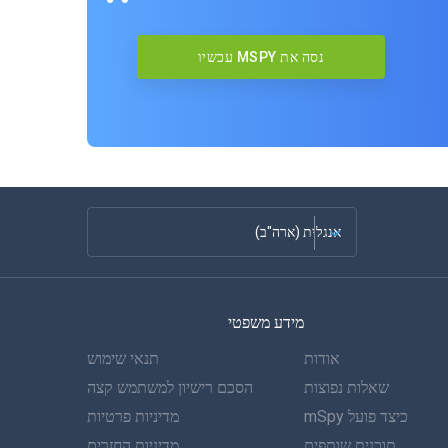
נסה את MSPY עכשיו
אנגלית (ארה"ב)
צרפתית
מידע משפטי
ספרדית
אודות
תנאי שימוש
גרמנית
שאלות נפוצות
הסכם רישיון למשתמש קצה
כיצד פועל mSpy
מדיניות פרטיות
פורטוגזית
תוכנית שותפים
מדיניות החזרים