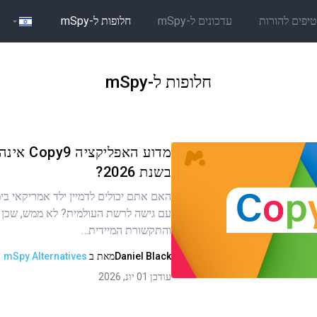
יפים להורות
עדכונים ל-mSpy
חלופות ל-mSpy
חלופות ל-mSpy
מדוע האפליקצ
בשנת 2026?
האם אתם יכולים לדמיין ילד אמריקאי בימ
ר זה
עם גישה לרשת העולמית? לא ממש, שכן
והתקשורת המיידית…
Daniel Black
מאת
ב
mSpy Alternatives
העתקת קישור
עודכן 01 יונ, 2026