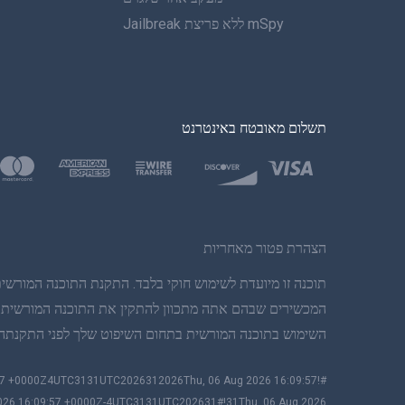
mSpy ללא פריצת Jailbreak
תשלום מאובטח באינטרנט
הצהרת פטור מאחריות
תוכנה זו מיועדת לשימוש חוקי בלבד. התקנת התוכנה המורשית
המכשירים שבהם אתה מתכוון להתקין את התוכנה המורשית. הפ
השימוש בתוכנה המורשית בתחום השיפוט שלך לפני התקנתה ושימוש בה.
:57 +0000Z4UTC3131UTC2026312026Thu, 06 Aug 2026 16:09:57
026 16:09:57 +0000Z-4UTC3131UTC202631#!31Thu, 06 Aug 2026