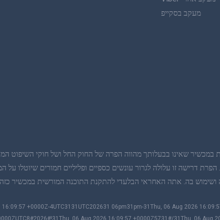
מעקב בסקייפ
 במכשיר שאינו בבעלותך מהווה הפרה של החוק החל ושל חוקי השיפוט המקומ
רת דרישה זו עלולה לגרור עונשים כספיים ופליליים חמורים שיוטלו על המ
 אתה האחראי הבלעדי להתקנת התוכנה המורשית במכשיר כזה, ואתה מודע לכך ש-mSpy לא
026 16:09:57 +0000Z-4UTC3131UTC202631 06pm31pm-31Thu, 06 Aug 2026 16:09
0000ZUTC8#2026#!31Thu, 06 Aug 2026 16:09:57 +0000Z5731#/31Thu, 06 Aug 2