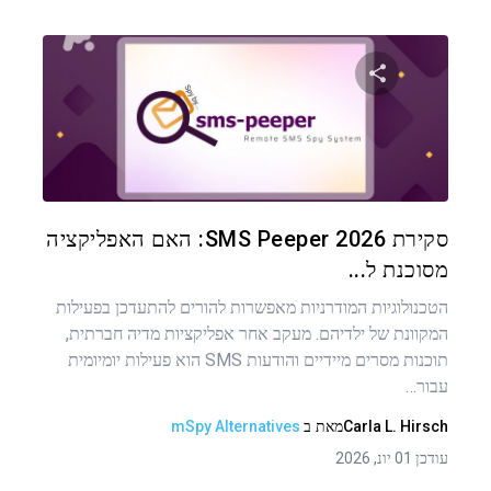
שתף מאמר זה
טוויטר
פייסבוק
העתקת קישור
סקירת SMS Peeper 2026: האם האפליקציה
מסוכנת ל...
הטכנולוגיות המודרניות מאפשרות להורים להתעדכן בפעילות
המקוונת של ילדיהם. מעקב אחר אפליקציות מדיה חברתית,
תוכנות מסרים מיידיים והודעות SMS הוא פעילות יומיומית
עבור…
Carla L. Hirsch
מאת
ב
mSpy Alternatives
עודכן 01 יונ, 2026