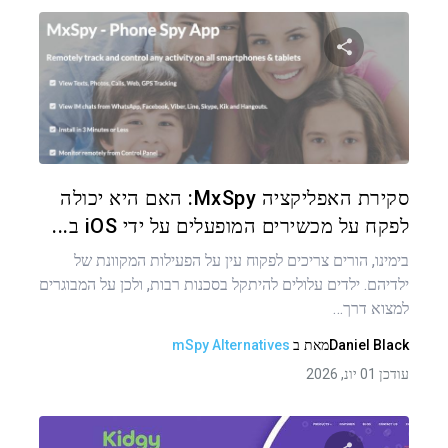
שתף מאמר זה
טוויטר
פייסבוק
העתקת קישור
סקירת האפליקציה MxSpy: האם היא יכולה
לפקח על מכשירים המופעלים על ידי iOS ב...
בימינו, הורים צריכים לפקוח עין על הפעילות המקוונת של
ילדיהם. ילדים עלולים להיתקל בסכנות רבות, ולכן על המבוגרים
למצוא דרך…
Daniel Black
מאת
ב
mSpy Alternatives
עודכן 01 יונ, 2026
ניווט