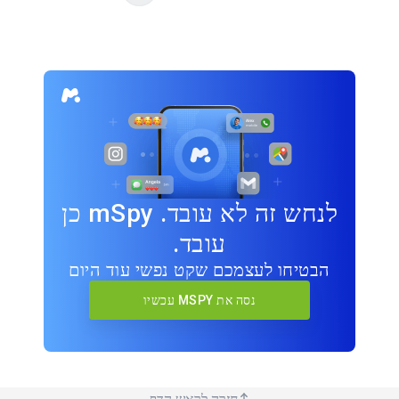
לנחש זה לא עובד. mSpy כן
עובד.
הבטיחו לעצמכם שקט נפשי עוד היום
נסה את MSPY עכשיו