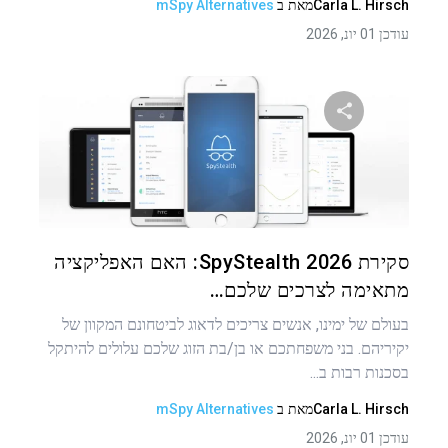
Carla L. Hirsch
מאת
ב
mSpy Alternatives
עודכן 01 יונ, 2026
שתף מאמר זה
טוויטר
פייסבוק
העתקת קישור
סקירת SpyStealth 2026: האם האפליקציה
מתאימה לצרכים שלכם…
בעולם של ימינו, אנשים צריכים לדאוג לביטחונם המקוון של
יקיריהם. בני משפחתכם או בן/בת הזוג שלכם עלולים להיתקל
בסכנות רבות ב...
Carla L. Hirsch
מאת
ב
mSpy Alternatives
עודכן 01 יונ, 2026