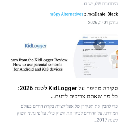
היתרונות שלו, יש בו…
Daniel Black
מאת
ב
mSpy Alternatives
עודכן 01 יונ, 2026
שתף מאמר זה
טוויטר
פייסבוק
העתקת קישור
סקירה מקיפה על KidLogger לשנת 2026:
כל מה שאתם צריכים לדעת…
כדי להבין את תפקידן של אפליקציות בקרת הורים בעולם
המודרני, על ההורים לבחון את השוק כולו. על פי נתוני השוק
לשנת 2017…