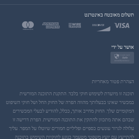
בקוריאה
תשלום מאובטח באינטרנט
בטורקית
פולנית
יפן
אושר על ידי
נורווגית
שוודית
הצהרת פטור מאחריות
תאית
תוכנה זו מיועדת לשימוש חוקי בלבד. התקנת התוכנה המורשית
במכשיר שאינו בבעלותך מהווה הפרה של החוק החל ושל חוקי השיפוט
סינית פשוטה
המקומיים שלך. החוק מחייב אותך, ככלל, להודיע לבעלי המכשירים
שבהם אתה מתכוון להתקין את התוכנה המורשית. הפרת דרישה זו
דנית
עלולה לגרור עונשים כספיים ופליליים חמורים שיוטלו על המפר. עליך
הינדי
להתייעץ עם יועץ משפטי מטעמך בנוגע לחוקיות השימוש בתוכנה