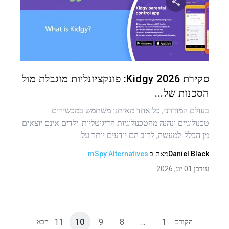
שתף מאמר זה
טוויטר
פייסבוק
העתקת קישור
סקירת Kidgy 2026: פונקציונליות מוגבלת מול
הסכנות של...
בעולם המודרני, כל אחד מאיתנו משתמש במכשירים
טכנולוגיים ונהנה מהטכנולוגיות הדיגיטליות. ילדים אינם יוצאים
מן הכלל. למעשה, לרוב הם יודעים יותר על...
Daniel Black
מאת
ב
mSpy Alternatives
עודכן 01 יונ, 2026
11
10
9
8
…
1
הקודם
הבא