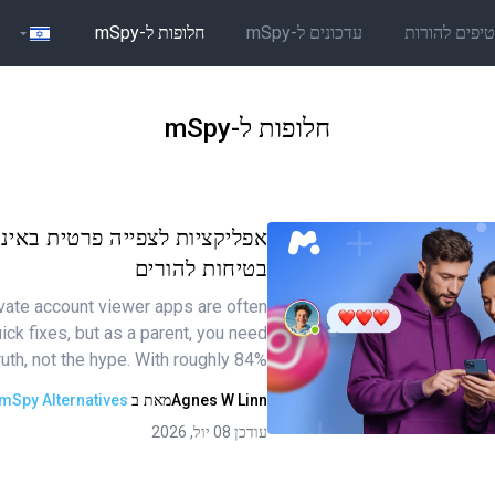
יפים להורות
עדכונים ל-mSpy
חלופות ל-mSpy
חלופות ל-mSpy
אפליקציות לצפייה פרטית באינ
בטיחות להורים
vate account viewer apps are often
ר זה
ck fixes, but as a parent, you need
ruth, not the hype. With roughly 84%…
Agnes W Linn
מאת
ב
mSpy Alternatives
העתקת קישור
עודכן 08 יול, 2026