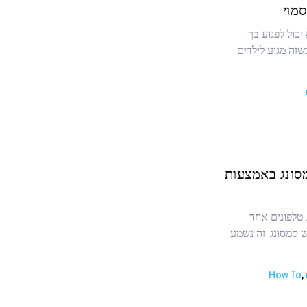
כול לפגוע בך.
שזה מגיע לילדים
סונג באמצעות
טלפונים אחד
 סמסונג. זה נשמע
How To
,