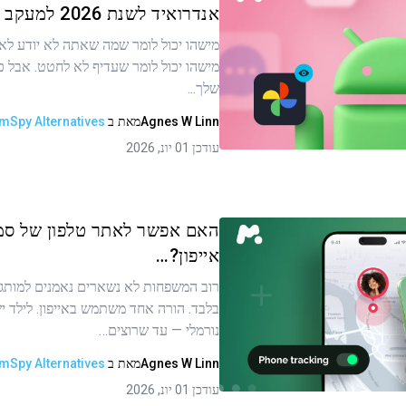
אנדרואיד לשנת 2026 למעקב סמוי
מישהו יכול לומר שמה שאתה לא יודע לא י
ר זה
מישהו יכול לומר שעדיף לא לחטט. אבל כ
שלך...
Agnes W Linn
מאת
ב
mSpy Alternatives
העתקת קישור
עודכן 01 יונ, 2026
האם אפשר לאתר טלפון של סמ
אייפון?…
רוב המשפחות לא נשארים נאמנים למותג 
ר זה
בלבד. הורה אחד משתמש באייפון. לילד יש
נורמלי — עד שרוצים…
Agnes W Linn
מאת
ב
mSpy Alternatives
העתקת קישור
עודכן 01 יונ, 2026