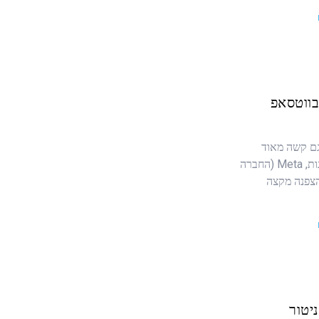
בווטסאפ
יא גם קשה מאוד
למעקב. הסיבה לכך היא שבשנים האחרונות, Meta (החברה
Wh) הטמיעה הצפנה מקצה
יטור