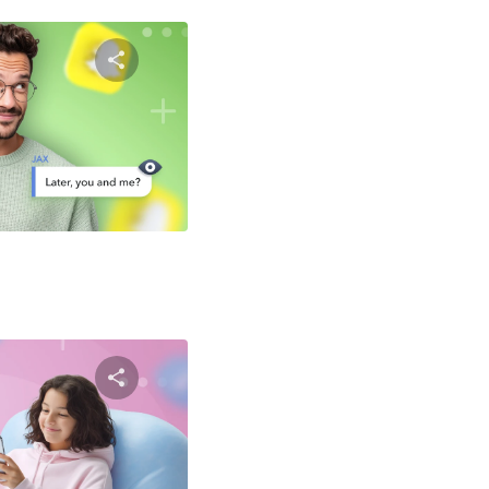
שתף מאמ
טוויטר
פייסבוק
שתף מאמ