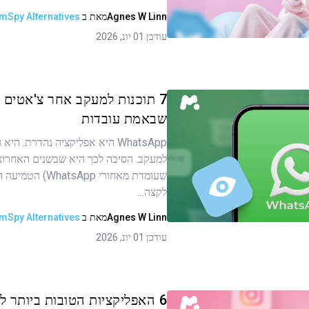
Agnes W Linn
מאת
ב
mSpy Alternatives
העתקת קישור
עודכן 01 יונ, 2026
7 תוכנות למעקב אחר צ'אטים 
שבאמת עובדות
WhatsApp היא אפליקציה נהדרת. ה
ר זה
שעומדת מאחורי atsApp
לקצה…
העתקת קישור
Agnes W Linn
מאת
ב
mSpy Alternatives
עודכן 01 יונ, 2026
6 האפליקציות הטובות ביותר לנ