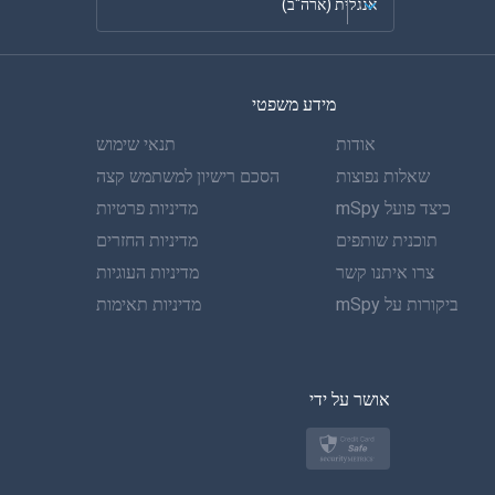
אנגלית (ארה"ב)
צרפתית
מידע משפטי
ספרדית
אודות
תנאי שימוש
גרמנית
שאלות נפוצות
הסכם רישיון למשתמש קצה
כיצד פועל mSpy
מדיניות פרטיות
פורטוגזית
תוכנית שותפים
מדיניות החזרים
צרו איתנו קשר
איטלקית
מדיניות העוגיות
ביקורות על mSpy
מדיניות תאימות
ערבית
בקוריאה
אושר על ידי
בטורקית
פולנית