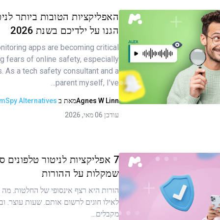
האפליקציות הטובות ביותר לניט
הגנו על ילדיכם בשנת 2026
itoring apps are becoming critical
ר זה
g fears of online safety, especially
 As a tech safety consultant and a
parent myself, I’ve…
העתקת קישור
Agnes W Linn
מאת
ב
mSpy Alternatives
עודכן 06 מאי, 2026
7 אפליקציות לניטור טלפונים ס
שמקלות על ההורות
הורות היא רצף אינסופי של החלטות. מה 
ר זה
לאילו חוגים לרשום אותם. שעות עוצר. 
מקבלים...