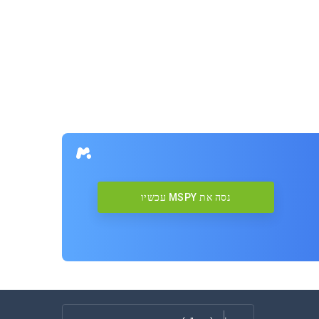
נסה את MSPY עכשיו