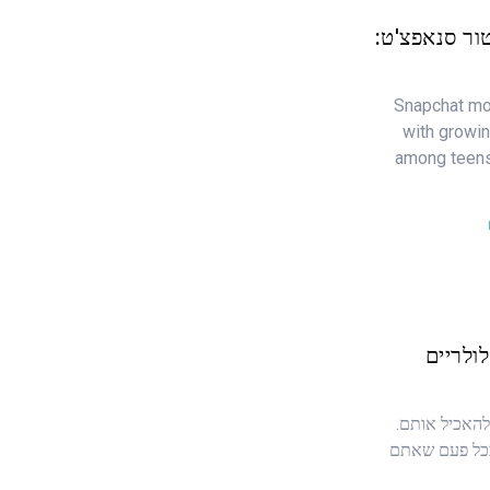
ור סנאפצ'ט:
Snapchat mon
with growin
among teens.
לולריים
להאכיל אותם.
ובכל פעם שאתם