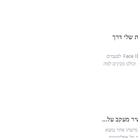
ת שלי דרך
אתה נועל את הטלפון. אתה משתמש ב-Face ID. לפעמים
כולנו מבינים למה:
ר מעקב על...
מישהו אחר נמצא
 על אפליקציות