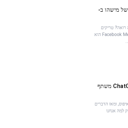
ל מישהו ב-
 ומה אתה רואה? טריקים
למיקום? מעקב אחר מיקום ב-Facebook Messenger הוא
…
שאלנו את OpenAI: האם ChatGPT משתף
ור האיפוס, ומאז הדברים
ק למה אנחנו