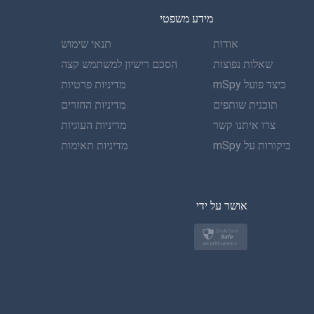
מידע משפטי
ספרדית
אודות
תנאי שימוש
גרמנית
שאלות נפוצות
הסכם רישיון למשתמש קצה
כיצד פועל mSpy
מדיניות פרטיות
פורטוגזית
תוכנית שותפים
מדיניות החזרים
צרו איתנו קשר
איטלקית
מדיניות העוגיות
ביקורות על mSpy
מדיניות תאימות
ערבית
בקוריאה
אושר על ידי
בטורקית
פולנית
יפן