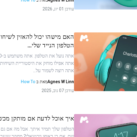
Agnes W Linn
מאת
ב
How To
העתקת קישור
עודכן 01 יונ, 2026
האם מישהו יכול להאזין לשיחו
הטלפון הנייד שלי…
ר זה
אתה אפילו מוחק את היסטוריית השיחות. ו
אתה רוצה לשמור על...
Agnes W Linn
מאת
ב
How To
העתקת קישור
עודכן 07 נוב, 2025
איך אוכל לדעת אם מותקן מכשי
הטלפון שלך תמיד איתך. אבל מה אם גם 
שם, אם כי באופן וירטואלי? מחקר שנערך