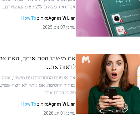
ר זה
אנדרואיד מצא כי 87.2% מהמכשירים…
Agnes W Linn
מאת
ב
How To
עודכן 07 נוב, 2025
העתקת קישור
אם מישהו חסם אותך, האם אתה 
לראות את...
אם אי פעם הסתכסכת עם מישהו, אתה ב
ר זה
כפתור החסימה. אם אתה לא רוצה שמישהו
פשוט חסום אותו...
Agnes W Linn
מאת
ב
How To
העתקת קישור
עודכן 01 יונ, 2026