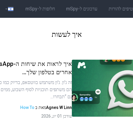
יפים להורות
עדכונים ל-mSpy
חלופות ל-mSpy
איך לעשות
אחרים בטלפון שלך…
זה ג'ון. ג'ון משתמש בווטסאפ, בדיוק כמו 
ר זה
הם משתפים תוכניות לסוף השבוע, ממים 
גם “תבחרו...
Agnes W Linn
מאת
ב
How To
העתקת קישור
עודכן 01 יונ, 2026