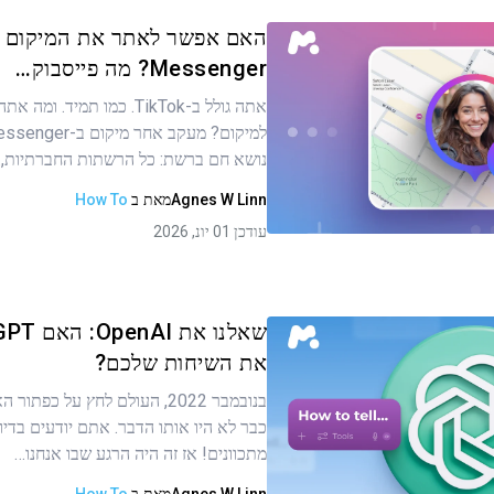
האם אפשר לאתר את המיקום ש
Messenger? מה פייסבוק…
אתה גולל ב-TikTok. כמו תמיד.
ר זה
נושא חם ברשת: כל הרשתות החברתיות,
Agnes W Linn
מאת
ב
How To
העתקת קישור
עודכן 01 יונ, 2026
את השיחות שלכם?
בנובמבר 2022, העולם לחץ על כפת
ר זה
כבר לא היו אותו הדבר. אתם יודעים בדיו
מתכוונים! אז זה היה הרגע שבו אנחנו…