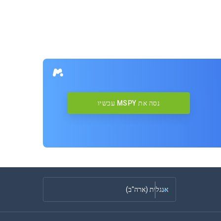
נסה את MSPY עכשיו
אנגלית (ארה"ב)
צרפתית