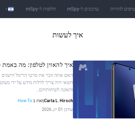
יפים להורות
עדכונים ל-mSpy
חלופות ל-mSpy
איך לעשות
איך להאזין לטלפון: מה באמת כ
האם אתה זוכר את סרטי הריגול הישנים 
חשאי היה צריך לדלות מידע על ידי מעקב 
ר זה
והאזנה לשיחותיהם...
Carla L. Hirsch
מאת
ב
How To
עודכן 01 יונ, 2026
העתקת קישור