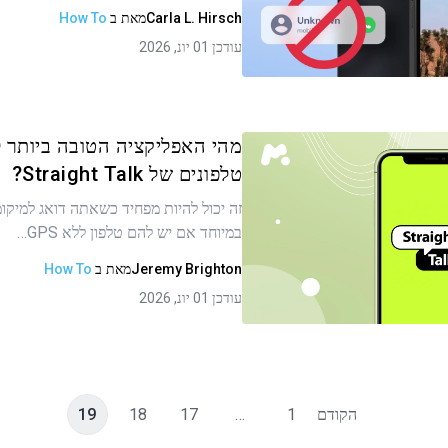
Carla L. Hirsch
מאת
ב
How To
עודכן 01 יונ, 2026
העתקת קישור
מהי האפליקציה הטובה ביותר 
טלפונים של Straight Talk?
זה יכול להיות מפחיד כשאתה דואג למיקומ
ר זה
במיוחד אם יש להם טלפון ללא GPS…
Jeremy Brighton
מאת
ב
How To
עודכן 01 יונ, 2026
העתקת קישור
הקודם
1
…
17
18
19