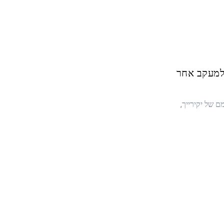
למעקב אחר
ם של יקירייך,