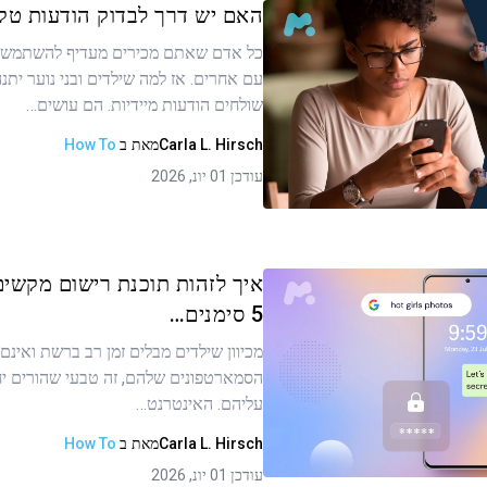
האם יש דרך לבדוק הודעות טק
כל אדם שאתם מכירים מעדיף להשתמש ב
עם אחרים. אז למה שילדים ובני נוער ית
ר זה
שולחים הודעות מיידיות. הם עושים…
Carla L. Hirsch
מאת
ב
How To
עודכן 01 יונ, 2026
העתקת קישור
איך לזהות תוכנת רישום מקשים
5 סימנים…
מכיוון שילדים מבלים זמן רב ברשת ואינם
ר זה
הסמארטפונים שלהם, זה טבעי שהורים יח
עליהם. האינטרנט…
Carla L. Hirsch
מאת
ב
How To
העתקת קישור
עודכן 01 יונ, 2026