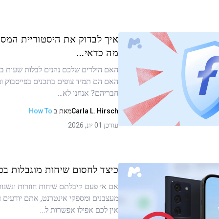
איך לבדוק את היסטוריית המסר
מה כדאי...
האם הילדים שלכם נהנים לבלות שעות ב
ר זה
האם הם תמיד צופים בתכנים בפייסבוק 
חבריהם? אנחנו לא…
Carla L. Hirsch
מאת
ב
How To
העתקת קישור
עודכן 01 יונ, 2026
כיצד לחסום שיחות מוגבלות בכל 
אם אי פעם קיבלתם שיחות חוזרות ונשנו
מעצבנים ומספקי אינטרנט, אתם יודעים ע
ר זה
אין לכם אפילו אפשרות ל…