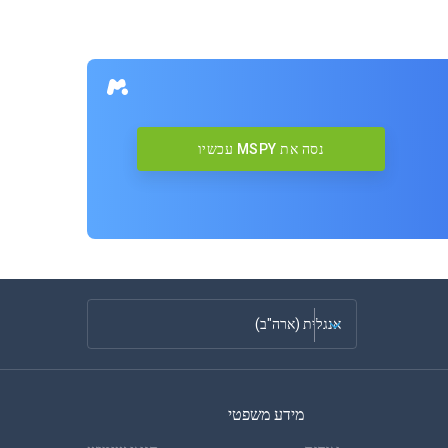
נסה את MSPY עכשיו
אנגלית (ארה"ב)
צרפתית
מידע משפטי
ספרדית