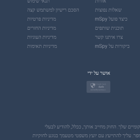
אודות
תנאי שימוש
גרמנית
שאלות נפוצות
הסכם רישיון למשתמש קצה
כיצד פועל mSpy
מדיניות פרטיות
פורטוגזית
תוכנית שותפים
מדיניות החזרים
צרו איתנו קשר
איטלקית
מדיניות העוגיות
ביקורות על mSpy
מדיניות תאימות
ערבית
בקוריאה
אושר על ידי
בטורקית
פולנית
יפן
יים שלך. החוק מחייב אותך, ככלל, להודיע לבעלי
נורווגית
פר. עליך להתייעץ עם יועץ משפטי מטעמך בנוגע לחוקיות