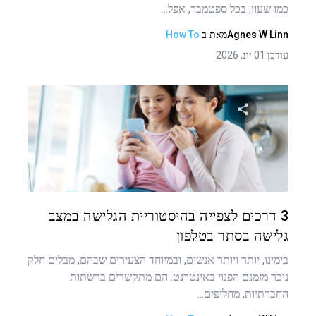
כמו שעון, בכל ספטמבר, אפל…
Agnes W Linn
מאת
ב
How To
עודכן 01 יונ, 2026
שתף מאמר זה
טוויטר
פייסבוק
העתקת קישור
3 דרכים לצפייה בהיסטוריית הגלישה במצב
גלישה בסתר בטלפון
בימינו, יותר ויותר אנשים, ובמיוחד הצעירים שבהם, מבלים חלק
ניכר מזמנם הפנוי באינטרנט. הם מתקשרים ברשתות
החברתיות, מחליפים...