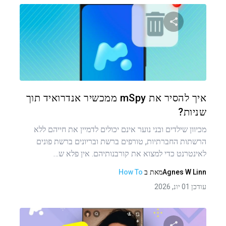
שתף מאמר זה
טוויטר
פייסבוק
העתקת קישור
איך להסיר את mSpy ממכשיר אנדרואיד תוך
שניות?
מכיוון שילדים ובני נוער אינם יכולים לדמיין את חייהם ללא
הרשתות החברתיות, טורפים ברשת ובריונים ברשת פונים
לאינטרנט כדי למצוא את קורבנותיהם. אין פלא ש…
Agnes W Linn
מאת
ב
How To
עודכן 01 יונ, 2026