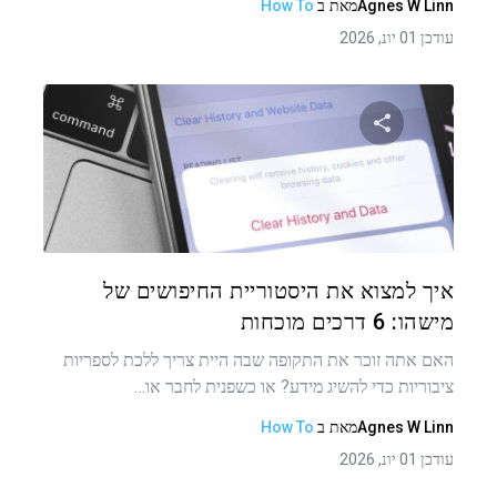
Agnes W Linn
מאת
ב
How To
עודכן 01 יונ, 2026
שתף מאמר זה
טוויטר
פייסבוק
העתקת קישור
איך למצוא את היסטוריית החיפושים של
מישהו: 6 דרכים מוכחות
האם אתה זוכר את התקופה שבה היית צריך ללכת לספריות
ציבוריות כדי להשיג מידע? או כשפנית לחבר או…
Agnes W Linn
מאת
ב
How To
עודכן 01 יונ, 2026