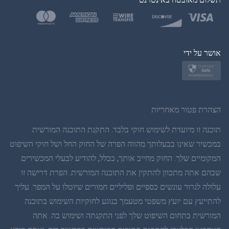
בטורקית
פולנית
יפן
אושר על ידי
נורווגית
שוודית
הצהרת פטור מאחריות
תאית
תוכנה זו מיועדת לשימוש חוקי בלבד. התקנת התוכנה המורשית
במכשיר שאינו בבעלותך מהווה הפרה של החוק החל ושל חוקי השיפוט
סינית פשוטה
המקומיים שלך. החוק מחייב אותך, ככלל, להודיע לבעלי המכשירים
שבהם אתה מתכוון להתקין את התוכנה המורשית. הפרת דרישה זו
דנית
עלולה לגרור עונשים כספיים ופליליים חמורים שיוטלו על המפר. עליך
הינדי
להתייעץ עם יועץ משפטי מטעמך בנוגע לחוקיות השימוש בתוכנה
המורשית בתחום השיפוט שלך לפני התקנתה ושימוש בה. אתה
הולנדית