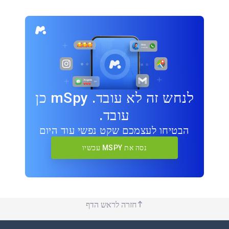
לנחש זה לא עובד. mSpy כן
עובד.
הבטיחו לעצמכם שקט נפשי עוד היום
נסה את MSPY עכשיו
חזרה לראש הדף