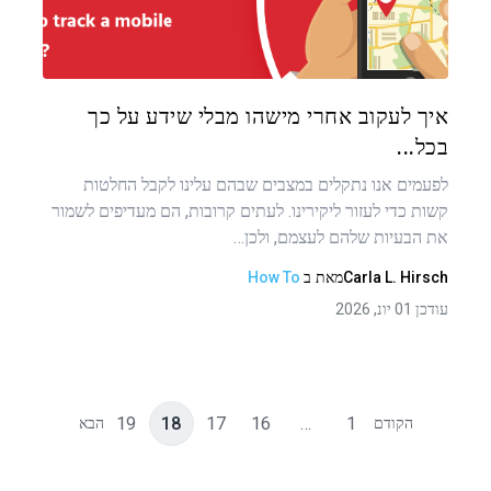
טוויטר
פייסבוק
העתקת קישור
איך לעקוב אחרי מישהו מבלי שידע על כך
בכל...
לפעמים אנו נתקלים במצבים שבהם עלינו לקבל החלטות
קשות כדי לעזור ליקירינו. לעתים קרובות, הם מעדיפים לשמור
את הבעיות שלהם לעצמם, ולכן…
Carla L. Hirsch
מאת
ב
How To
עודכן 01 יונ, 2026
19
18
17
16
…
1
הקודם
הבא