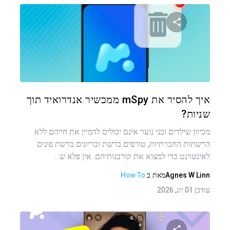
שתף מאמר זה
טוויטר
פייסבוק
העתקת קישור
איך להסיר את mSpy ממכשיר אנדרואיד תוך
שניות?
מכיוון שילדים ובני נוער אינם יכולים לדמיין את חייהם ללא
הרשתות החברתיות, טורפים ברשת ובריונים ברשת פונים
לאינטרנט כדי למצוא את קורבנותיהם. אין פלא ש…
Agnes W Linn
מאת
ב
How To
עודכן 01 יונ, 2026