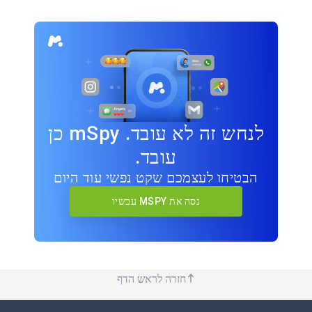
לנחש זה לא עובד. mSpy כן
עובד.
הבטיחו לעצמכם שקט נפשי עוד היום
נסה את MSPY עכשיו
חזרה לראש הדף