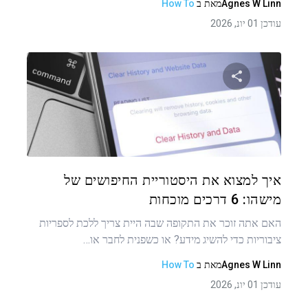
Agnes W Linn
מאת
ב
How To
עודכן 01 יונ, 2026
שתף מאמר זה
טוויטר
פייסבוק
העתקת קישור
איך למצוא את היסטוריית החיפושים של
מישהו: 6 דרכים מוכחות
האם אתה זוכר את התקופה שבה היית צריך ללכת לספריות
ציבוריות כדי להשיג מידע? או כשפנית לחבר או…
Agnes W Linn
מאת
ב
How To
עודכן 01 יונ, 2026