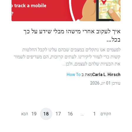
טוויטר
פייסבוק
העתקת קישור
איך לעקוב אחרי מישהו מבלי שידע על כך
בכל...
לפעמים אנו נתקלים במצבים שבהם עלינו לקבל החלטות
קשות כדי לעזור ליקירינו. לעתים קרובות, הם מעדיפים לשמור
את הבעיות שלהם לעצמם, ולכן…
Carla L. Hirsch
מאת
ב
How To
עודכן 01 יונ, 2026
19
18
17
16
…
1
הקודם
הבא