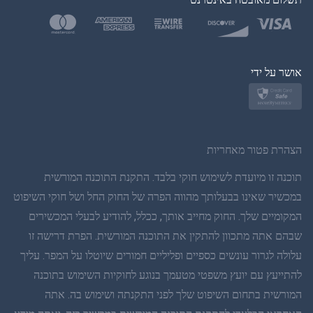
בטורקית
פולנית
יפן
אושר על ידי
נורווגית
שוודית
הצהרת פטור מאחריות
תאית
תוכנה זו מיועדת לשימוש חוקי בלבד. התקנת התוכנה המורשית
במכשיר שאינו בבעלותך מהווה הפרה של החוק החל ושל חוקי השיפוט
סינית פשוטה
המקומיים שלך. החוק מחייב אותך, ככלל, להודיע לבעלי המכשירים
שבהם אתה מתכוון להתקין את התוכנה המורשית. הפרת דרישה זו
דנית
עלולה לגרור עונשים כספיים ופליליים חמורים שיוטלו על המפר. עליך
הינדי
להתייעץ עם יועץ משפטי מטעמך בנוגע לחוקיות השימוש בתוכנה
המורשית בתחום השיפוט שלך לפני התקנתה ושימוש בה. אתה
הולנדית