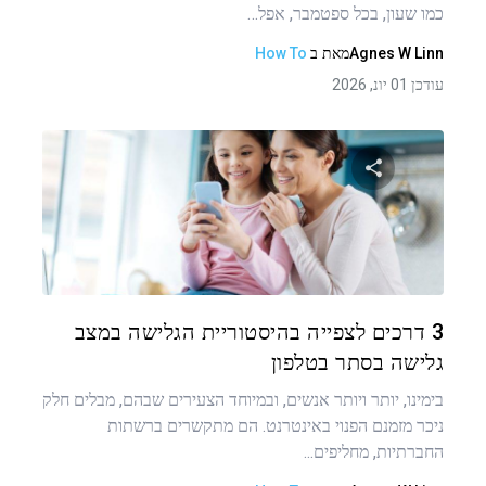
כמו שעון, בכל ספטמבר, אפל…
Agnes W Linn
מאת
ב
How To
עודכן 01 יונ, 2026
שתף מאמר זה
טוויטר
פייסבוק
העתקת קישור
3 דרכים לצפייה בהיסטוריית הגלישה במצב
גלישה בסתר בטלפון
בימינו, יותר ויותר אנשים, ובמיוחד הצעירים שבהם, מבלים חלק
ניכר מזמנם הפנוי באינטרנט. הם מתקשרים ברשתות
החברתיות, מחליפים...