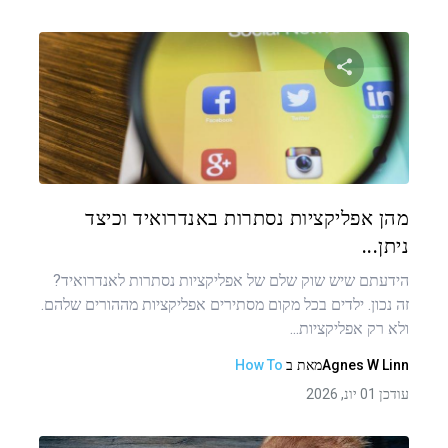
שתף מאמר זה
טוויטר
פייסבוק
העתקת קישור
מהן אפליקציות נסתרות באנדרואיד וכיצד
ניתן...
הידעתם שיש שוק שלם של אפליקציות נסתרות לאנדרואיד?
זה נכון. ילדים בכל מקום מסתירים אפליקציות מההורים שלהם.
ולא רק אפליקציות...
Agnes W Linn
מאת
ב
How To
עודכן 01 יונ, 2026