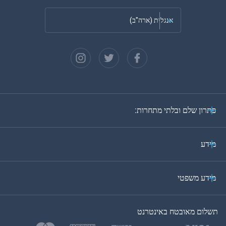
אנגלית (ארה"ב)
צרפתית
ספרדית
גרמנית
פתרון שלם ובלתי מתחרות:
פורטוגזית
איטלקית
מידע
ערבית
מידע משפטי
בקוריאה
תשלום מאובטח באינטרנט
בטורקית