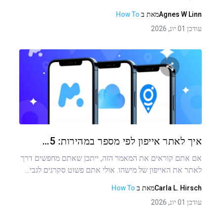
Agnes W Linn
מאת
ב
How To
עודכן 01 יונ, 2026
שתף מאמר זה
טוויטר
פייסבוק
העתקת קישור
איך לאתר אייפון לפי מספר במהירות: 5…
אם אתם קוראים את המאמר הזה, ייתכן שאתם מחפשים דרך
לאתר את האייפון של מישהו. אולי אתם פשוט סקרנים לגבי...
Carla L. Hirsch
מאת
ב
How To
עודכן 01 יונ, 2026