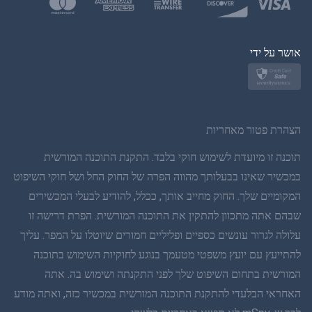
פולנית
יפן
אושר על ידי
נורווגית
שוודית
הצהרת פטור מאחריות
תאית
תוכנה זו מיועדת לשימוש חוקי בלבד. התקנת התוכנה המורשית
במכשיר שאינו בבעלותך מהווה הפרה של החוק החל ושל חוקי השיפוט
סינית פשוטה
המקומיים שלך. החוק מחייב אותך, ככלל, להודיע לבעלי המכשירים
שבהם אתה מתכוון להתקין את התוכנה המורשית. הפרת דרישה זו
דנית
עלולה לגרור עונשים כספיים ופליליים חמורים שיוטלו על המפר. עליך
הינדי
להתייעץ עם יועץ משפטי מטעמך בנוגע לחוקיות השימוש בתוכנה
המורשית בתחום השיפוט שלך לפני התקנתה ושימוש בה. אתה
הולנדית
האחראי הבלעדי להתקנת התוכנה המורשית במכשיר כזה, ואתה מודע