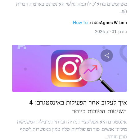
משתמשים בדוא"ל. לדוגמה, גולשי האינטרנט בארצות הברית
(ש...
Agnes W Linn
מאת
ב
How To
עודכן 01 יונ, 2026
שתף מאמר זה
טוויטר
פייסבוק
העתקת קישור
איך לעקוב אחר הפעילות באינסטגרם: 4
השיטות הטובות ביותר
אינסטגרם היא אפליקציית מדיה חברתית מובילה, המשמשת
מיליוני אנשים. סוד הפופולריות שלה טמון באפשרות לשתף
תוכן חזותי…