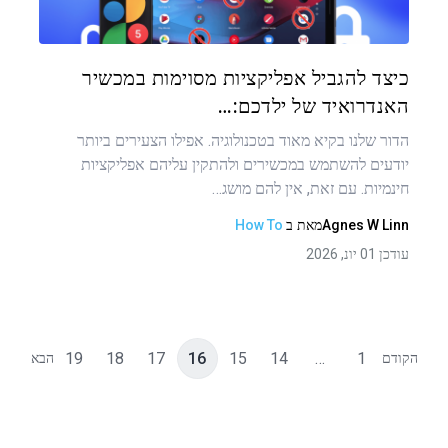
טוויטר
פייסבוק
העתקת קישור
כיצד להגביל אפליקציות מסוימות במכשיר
האנדרואיד של ילדכם:…
הדור שלנו בקיא מאוד בטכנולוגיה. אפילו הצעירים ביותר
יודעים להשתמש במכשירים ולהתקין עליהם אפליקציות
חינמיות. עם זאת, אין להם מושג…
Agnes W Linn
מאת
ב
How To
עודכן 01 יונ, 2026
19
18
17
16
15
14
…
1
הקודם
הבא