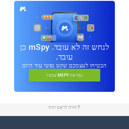
לנחש זה לא עובד. mSpy כן
עובד.
הבטיחו לעצמכם שקט נפשי עוד היום
נסה את MSPY עכשיו
חזרה לראש הדף