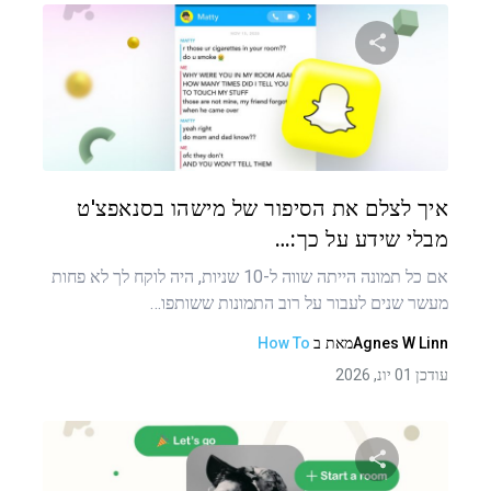
שתף מאמר זה
טוויטר
פייסבוק
העתקת קישור
איך לצלם את הסיפור של מישהו בסנאפצ'ט
מבלי שידע על כך:…
אם כל תמונה הייתה שווה ל-10 שניות, היה לוקח לך לא פחות
מעשר שנים לעבור על רוב התמונות ששותפו…
Agnes W Linn
מאת
ב
How To
עודכן 01 יונ, 2026