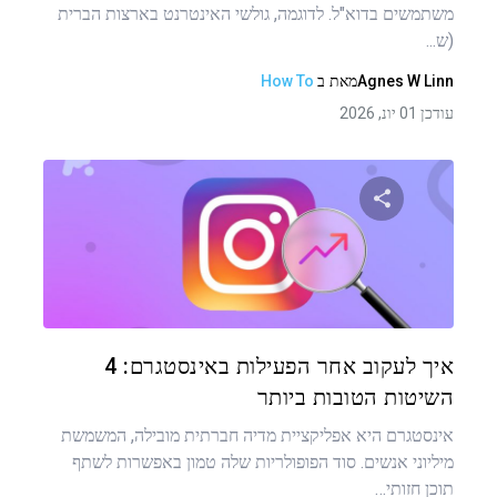
משתמשים בדוא"ל. לדוגמה, גולשי האינטרנט בארצות הברית
(ש...
Agnes W Linn
מאת
ב
How To
עודכן 01 יונ, 2026
שתף מאמר זה
טוויטר
פייסבוק
העתקת קישור
איך לעקוב אחר הפעילות באינסטגרם: 4
השיטות הטובות ביותר
אינסטגרם היא אפליקציית מדיה חברתית מובילה, המשמשת
מיליוני אנשים. סוד הפופולריות שלה טמון באפשרות לשתף
תוכן חזותי…