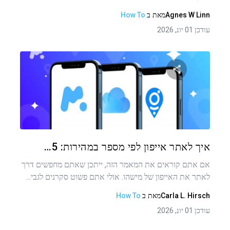
Agnes W Linn
מאת
ב
How To
עודכן 01 יונ, 2026
שתף מאמר זה
טוויטר
פייסבוק
העתקת קישור
איך לאתר אייפון לפי מספר במהירות: 5…
אם אתם קוראים את המאמר הזה, ייתכן שאתם מחפשים דרך
לאתר את האייפון של מישהו. אולי אתם פשוט סקרנים לגבי...
Carla L. Hirsch
מאת
ב
How To
עודכן 01 יונ, 2026