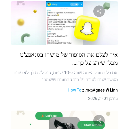
שתף מאמר זה
טוויטר
פייסבוק
העתקת קישור
איך לצלם את הסיפור של מישהו בסנאפצ'ט
מבלי שידע על כך:…
אם כל תמונה הייתה שווה ל-10 שניות, היה לוקח לך לא פחות
מעשר שנים לעבור על רוב התמונות ששותפו…
Agnes W Linn
מאת
ב
How To
עודכן 01 יונ, 2026