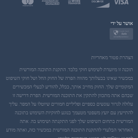
פולנית
יפן
אושר על ידי
נורווגית
שוודית
הצהרת פטור מאחריות
תאית
תוכנה זו מיועדת לשימוש חוקי בלבד. התקנת התוכנה המורשית
במכשיר שאינו בבעלותך מהווה הפרה של החוק החל ושל חוקי השיפוט
סינית פשוטה
המקומיים שלך. החוק מחייב אותך, ככלל, להודיע לבעלי המכשירים
שבהם אתה מתכוון להתקין את התוכנה המורשית. הפרת דרישה זו
דנית
עלולה לגרור עונשים כספיים ופליליים חמורים שיוטלו על המפר. עליך
הינדי
להתייעץ עם יועץ משפטי מטעמך בנוגע לחוקיות השימוש בתוכנה
המורשית בתחום השיפוט שלך לפני התקנתה ושימוש בה. אתה
הולנדית
האחראי הבלעדי להתקנת התוכנה המורשית במכשיר כזה, ואתה מודע