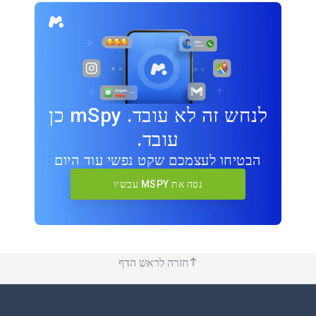
לנחש זה לא עובד. mSpy כן
עובד.
הבטיחו לעצמכם שקט נפשי עוד היום
נסה את MSPY עכשיו
חזרה לראש הדף