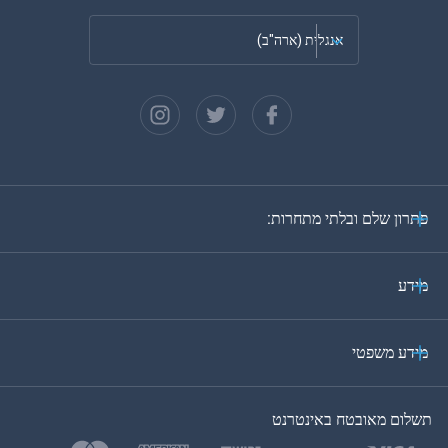
אנגלית (ארה"ב)
צרפתית
ספרדית
גרמנית
פתרון שלם ובלתי מתחרות:
פורטוגזית
איטלקית
מידע
ערבית
מידע משפטי
בקוריאה
תשלום מאובטח באינטרנט
בטורקית