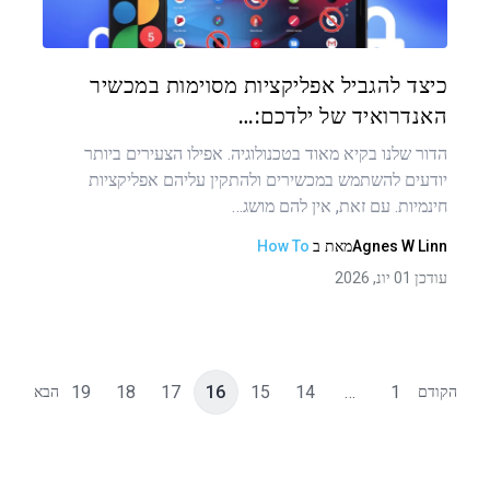
טוויטר
פייסבוק
העתקת קישור
כיצד להגביל אפליקציות מסוימות במכשיר
האנדרואיד של ילדכם:…
הדור שלנו בקיא מאוד בטכנולוגיה. אפילו הצעירים ביותר
יודעים להשתמש במכשירים ולהתקין עליהם אפליקציות
חינמיות. עם זאת, אין להם מושג…
Agnes W Linn
מאת
ב
How To
עודכן 01 יונ, 2026
19
18
17
16
15
14
…
1
הקודם
הבא