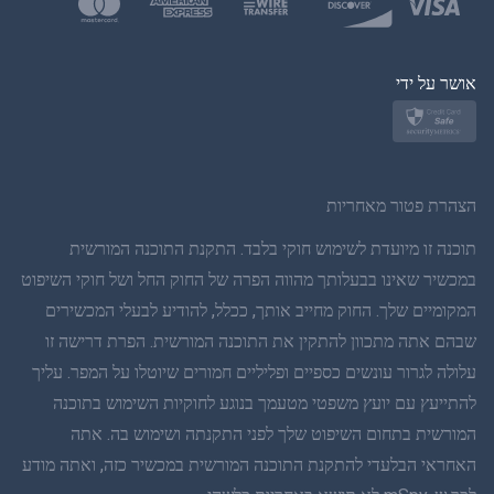
פולנית
יפן
אושר על ידי
נורווגית
שוודית
הצהרת פטור מאחריות
תאית
תוכנה זו מיועדת לשימוש חוקי בלבד. התקנת התוכנה המורשית
במכשיר שאינו בבעלותך מהווה הפרה של החוק החל ושל חוקי השיפוט
סינית פשוטה
המקומיים שלך. החוק מחייב אותך, ככלל, להודיע לבעלי המכשירים
שבהם אתה מתכוון להתקין את התוכנה המורשית. הפרת דרישה זו
דנית
עלולה לגרור עונשים כספיים ופליליים חמורים שיוטלו על המפר. עליך
הינדי
להתייעץ עם יועץ משפטי מטעמך בנוגע לחוקיות השימוש בתוכנה
המורשית בתחום השיפוט שלך לפני התקנתה ושימוש בה. אתה
הולנדית
האחראי הבלעדי להתקנת התוכנה המורשית במכשיר כזה, ואתה מודע