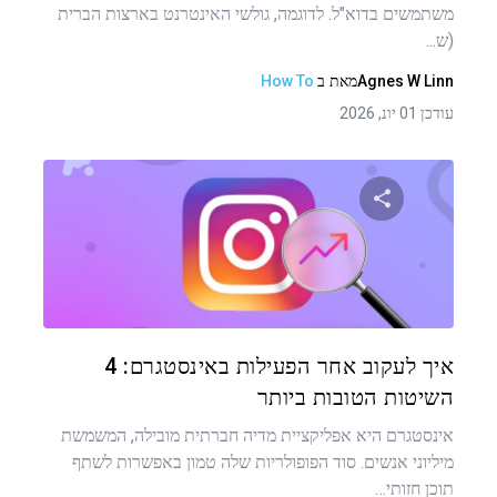
משתמשים בדוא"ל. לדוגמה, גולשי האינטרנט בארצות הברית
(ש...
Agnes W Linn
מאת
ב
How To
עודכן 01 יונ, 2026
שתף מאמר זה
טוויטר
פייסבוק
העתקת קישור
איך לעקוב אחר הפעילות באינסטגרם: 4
השיטות הטובות ביותר
אינסטגרם היא אפליקציית מדיה חברתית מובילה, המשמשת
מיליוני אנשים. סוד הפופולריות שלה טמון באפשרות לשתף
תוכן חזותי…