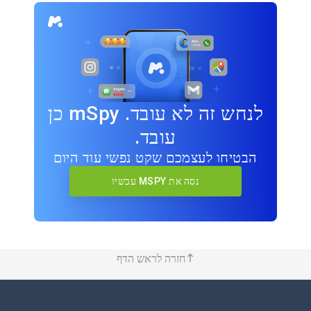
לנחש זה לא עובד. mSpy כן
עובד.
הבטיחו לעצמכם שקט נפשי עוד היום
נסה את MSPY עכשיו
חזרה לראש הדף