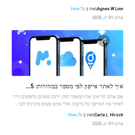
Agnes W Linn
מאת
ב
How To
עודכן 01 יונ, 2026
שתף מאמר זה
טוויטר
פייסבוק
העתקת קישור
איך לאתר אייפון לפי מספר במהירות: 5…
אם אתם קוראים את המאמר הזה, ייתכן שאתם מחפשים דרך
לאתר את האייפון של מישהו. אולי אתם פשוט סקרנים לגבי...
Carla L. Hirsch
מאת
ב
How To
עודכן 01 יונ, 2026