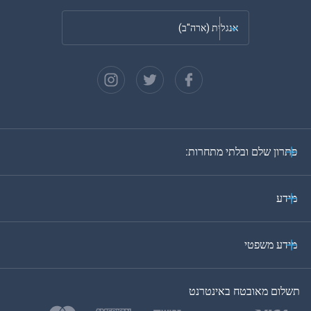
אנגלית (ארה"ב)
צרפתית
ספרדית
גרמנית
פתרון שלם ובלתי מתחרות:
פורטוגזית
איטלקית
מידע
ערבית
מידע משפטי
בקוריאה
תשלום מאובטח באינטרנט
בטורקית