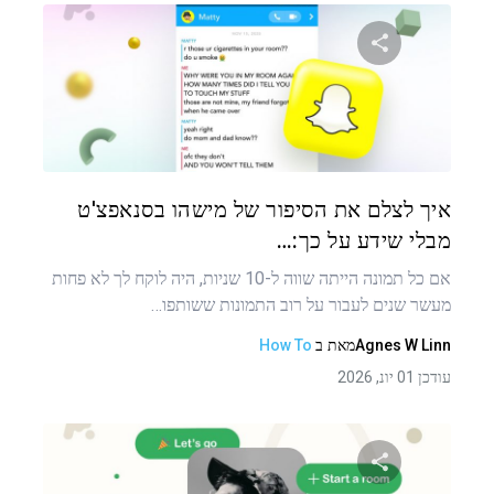
שתף מאמר זה
טוויטר
פייסבוק
העתקת קישור
איך לצלם את הסיפור של מישהו בסנאפצ'ט
מבלי שידע על כך:…
אם כל תמונה הייתה שווה ל-10 שניות, היה לוקח לך לא פחות
מעשר שנים לעבור על רוב התמונות ששותפו…
Agnes W Linn
מאת
ב
How To
עודכן 01 יונ, 2026