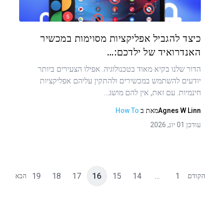
טוויטר
פייסבוק
העתקת קישור
כיצד להגביל אפליקציות מסוימות במכשיר
האנדרואיד של ילדכם:…
הדור שלנו בקיא מאוד בטכנולוגיה. אפילו הצעירים ביותר
יודעים להשתמש במכשירים ולהתקין עליהם אפליקציות
חינמיות. עם זאת, אין להם מושג…
Agnes W Linn
מאת
ב
How To
עודכן 01 יונ, 2026
19
18
17
16
15
14
…
1
הקודם
הבא