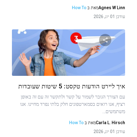
Agnes W Linn
מאת
ב
How To
עודכן 01 יונ, 2026
שתף מאמר זה
טוויטר
פייסבוק
העתקת קישור
איך ליירט הודעות טקסט: 5 שיטות שעובדות
עם הצורך הגובר לשמור על קשר ולתקשר זה עם זה באופן
רציף, אנו רואים בסמארטפונים חלק בלתי נפרד מחיינו. אנו
משתמשים…
Carla L. Hirsch
מאת
ב
How To
עודכן 01 יונ, 2026