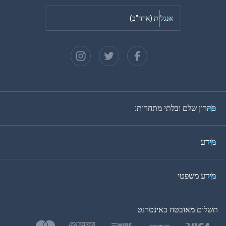
אנגלית (ארה"ב)
צרפתית
ספרדית
גרמנית
פתרון שלם ובלתי מתחרות:
פורטוגזית
איטלקית
מידע
ערבית
מידע משפטי
בקוריאה
תשלום מאובטח באינטרנט
בטורקית