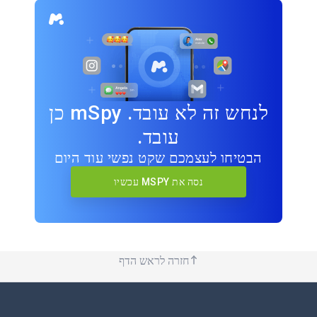
לנחש זה לא עובד. mSpy כן
עובד.
הבטיחו לעצמכם שקט נפשי עוד היום
נסה את MSPY עכשיו
חזרה לראש הדף