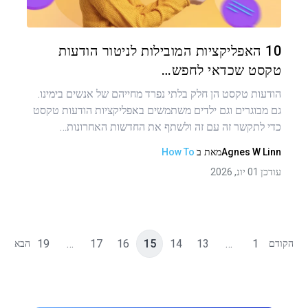
טוויטר
פייסבוק
העתקת קישור
10 האפליקציות המובילות לניטור הודעות
טקסט שכדאי לחפש…
הודעות טקסט הן חלק בלתי נפרד מחייהם של אנשים בימינו.
גם מבוגרים וגם ילדים משתמשים באפליקציות הודעות טקסט
כדי לתקשר זה עם זה ולשתף את החדשות האחרונות…
Agnes W Linn
מאת
ב
How To
עודכן 01 יונ, 2026
19
…
17
16
15
14
13
…
1
הקודם
הבא