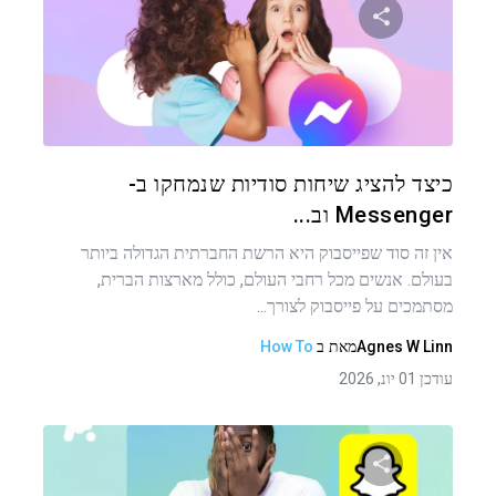
שתף מאמר זה
טוויטר
פייסבוק
העתקת קישור
כיצד להציג שיחות סודיות שנמחקו ב-
Messenger וב...
אין זה סוד שפייסבוק היא הרשת החברתית הגדולה ביותר
בעולם. אנשים מכל רחבי העולם, כולל מארצות הברית,
מסתמכים על פייסבוק לצורך...
Agnes W Linn
מאת
ב
How To
עודכן 01 יונ, 2026