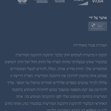
פולנית
יפן
אושר על ידי
נורווגית
שוודית
הצהרת פטור מאחריות
תאית
תוכנה זו מיועדת לשימוש חוקי בלבד. התקנת התוכנה המורשית
במכשיר שאינו בבעלותך מהווה הפרה של החוק החל ושל חוקי השיפוט
סינית פשוטה
המקומיים שלך. החוק מחייב אותך, ככלל, להודיע לבעלי המכשירים
שבהם אתה מתכוון להתקין את התוכנה המורשית. הפרת דרישה זו
דנית
עלולה לגרור עונשים כספיים ופליליים חמורים שיוטלו על המפר. עליך
הינדי
להתייעץ עם יועץ משפטי מטעמך בנוגע לחוקיות השימוש בתוכנה
המורשית בתחום השיפוט שלך לפני התקנתה ושימוש בה. אתה
הולנדית
האחראי הבלעדי להתקנת התוכנה המורשית במכשיר כזה, ואתה מודע
לכך ש-mSpy לא תישא באחריות כלשהי.