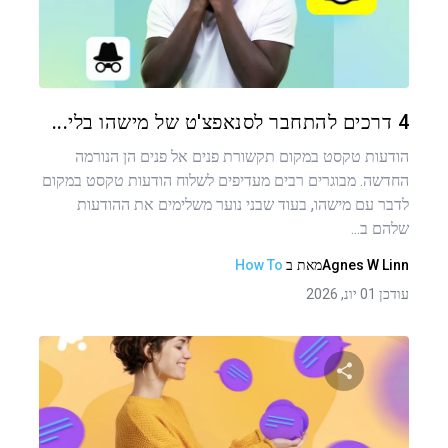
שתף מאמר זה
טוויטר
פייסבוק
העתקת קישור
4 דרכים להתחבר לסנאפצ'ט של מישהו בלי...
הודעות טקסט במקום תקשורת פנים אל פנים הן הנורמה
החדשה. מבוגרים רבים מעדיפים לשלוח הודעות טקסט במקום
לדבר עם מישהו, בעוד שבני נוער משלימים את ההודעות
שלהם ב...
Agnes W Linn
מאת
ב
How To
עודכן 01 יונ, 2026
ניווט
שתף מאמר זה