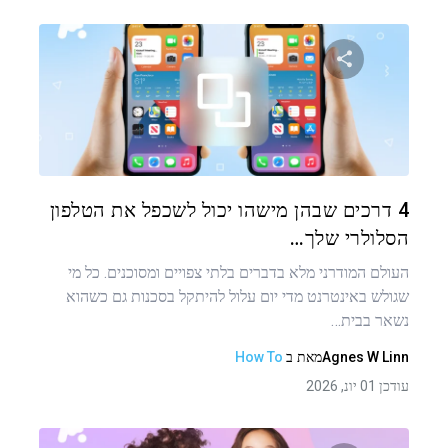
שתף מאמר זה
טוויטר
פייסבוק
העתקת קישור
4 דרכים שבהן מישהו יכול לשכפל את הטלפון
הסלולרי שלך…
העולם המודרני מלא בדברים בלתי צפויים ומסוכנים. כל מי
שגולש באינטרנט מדי יום עלול להיתקל בסכנות גם כשהוא
נשאר בבית…
Agnes W Linn
מאת
ב
How To
עודכן 01 יונ, 2026