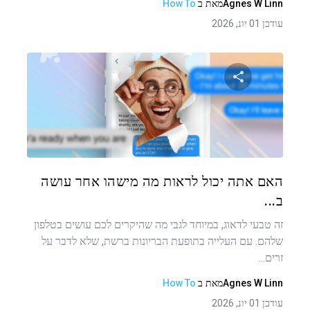
Agnes W Linn
מאת
ב
How To
עודכן 01 יונ, 2026
שתף מאמר זה
טוויטר
פייסבוק
העתקת קישור
האם אתה יכול לראות מה מישהו אחר עושה
ב...
זה טבעי לדאוג, במיוחד לגבי מה שהיקרים לכם עושים בטלפון
שלהם. עם העלייה בתופעת הבריונות ברשת, שלא לדבר על
זרים...
Agnes W Linn
מאת
ב
How To
עודכן 01 יונ, 2026