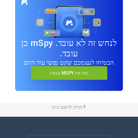
לנחש זה לא עובד. mSpy כן
עובד.
הבטיחו לעצמכם שקט נפשי עוד היום
נסה את MSPY עכשיו
חזרה לראש הדף