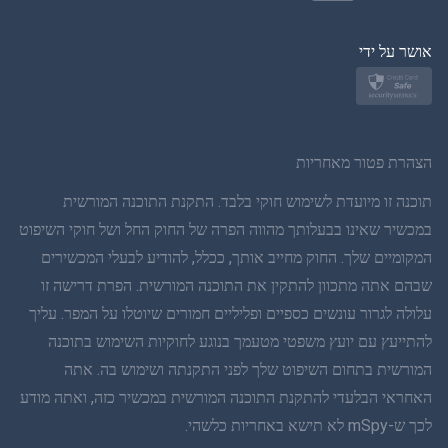
פולנית
יפן
אושר על ידי
נורווגית
שוודית
הצהרת פטור מאחריות
תאית
תוכנה זו מיועדת לשימוש חוקי בלבד. התקנת התוכנה המורשית
במכשיר שאינו בבעלותך מהווה הפרה של החוק החל ושל חוקי השיפוט
סינית פשוטה
המקומיים שלך. החוק מחייב אותך, ככלל, להודיע לבעלי המכשירים
שבהם אתה מתכוון להתקין את התוכנה המורשית. הפרת דרישה זו
דנית
עלולה לגרור עונשים כספיים ופליליים חמורים שיוטלו על המפר. עליך
הינדי
להתייעץ עם יועץ משפטי מטעמך בנוגע לחוקיות השימוש בתוכנה
המורשית בתחום השיפוט שלך לפני התקנתה ושימוש בה. אתה
הולנדית
האחראי הבלעדי להתקנת התוכנה המורשית במכשיר כזה, ואתה מודע
לכך ש-mSpy לא תישא באחריות כלשהי.
עברית