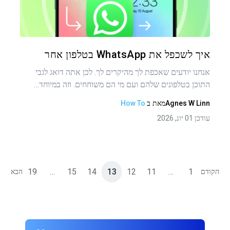
טוויטר
פייסבוק
העתקת קישור
איך לשכפל את WhatsApp בטלפון אחר
אנחנו יודעים שאכפת לך מהיקרים לך. לכן אתה דואג לגבי
התוכן בטלפונים שלהם ועם מי הם משוחחים. וזה במיוחד…
Agnes W Linn
מאת
ב
How To
עודכן 01 יונ, 2026
19
…
15
14
13
12
11
…
1
הקודם
הבא