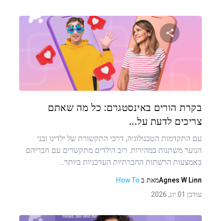
שתף מאמר זה
טוויטר
פייסבוק
העתקת קישור
בקרת הורים באינסטגרם: כל מה שאתם
צריכים לדעת על...
עם התקדמות הטכנולוגיה, דרכי התקשורת של ילדינו ובני
הנוער משתנות במהירות. רוב הילדים מתקשרים עם חבריהם
באמצעות הרשתות החברתיות העדכניות ביותר…
Agnes W Linn
מאת
ב
How To
עודכן 01 יונ, 2026