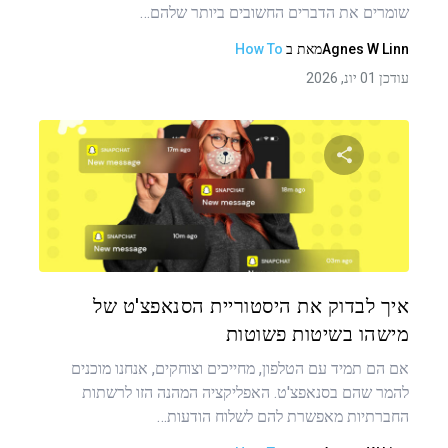
שומרים את הדברים החשובים ביותר שלהם…
Agnes W Linn
מאת
ב
How To
עודכן 01 יונ, 2026
שתף מאמר זה
טוויטר
פייסבוק
העתקת קישור
איך לבדוק את היסטוריית הסנאפצ'ט של
מישהו בשיטות פשוטות
אם הם תמיד עם הטלפון, מחייכים וצוחקים, אנחנו מוכנים
להמר שהם בסנאפצ'ט. האפליקציה המהנה הזו לרשתות
החברתיות מאפשרת להם לשלוח הודעות…