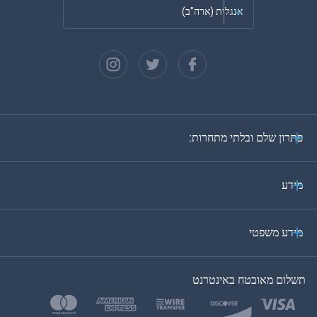
אנגלית (ארה"ב)
צרפתית
ספרדית
גרמנית
פתרון שלם ובלתי מתחרות:
פורטוגזית
איטלקית
מידע
ערבית
מידע משפטי
בקוריאה
תשלום מאובטח באינטרנט
בטורקית