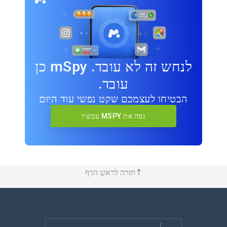
לנחש זה לא עובד. mSpy כן
עובד.
הבטיחו לעצמכם שקט נפשי עוד היום
נסה את MSPY עכשיו
חזרה לראש הדף