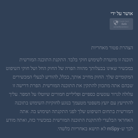
יפן
אושר על ידי
נורווגית
שוודית
הצהרת פטור מאחריות
תאית
תוכנה זו מיועדת לשימוש חוקי בלבד. התקנת התוכנה המורשית
במכשיר שאינו בבעלותך מהווה הפרה של החוק החל ושל חוקי השיפוט
סינית פשוטה
המקומיים שלך. החוק מחייב אותך, ככלל, להודיע לבעלי המכשירים
שבהם אתה מתכוון להתקין את התוכנה המורשית. הפרת דרישה זו
דנית
עלולה לגרור עונשים כספיים ופליליים חמורים שיוטלו על המפר. עליך
הינדי
להתייעץ עם יועץ משפטי מטעמך בנוגע לחוקיות השימוש בתוכנה
המורשית בתחום השיפוט שלך לפני התקנתה ושימוש בה. אתה
הולנדית
האחראי הבלעדי להתקנת התוכנה המורשית במכשיר כזה, ואתה מודע
לכך ש-mSpy לא תישא באחריות כלשהי.
עברית