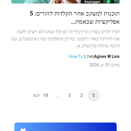
טוויטר
פייסבוק
העתקת קישור
תוכנות למעקב אחר הקלדות להורים: 5
אפליקציות שבאמת…
לגדל ילדים בעידן הדיגיטלי זה לא קל! אנחנו לא רוצים להציג
את ההורות באור רומנטי, כחיים מושלמים כמו באינסטגרם, עם
הרבה שיחות מרגשות, א…
Agnes W Linn
מאת
ב
How To
עודכן 01 יונ, 2026
19
…
3
2
1
הבא