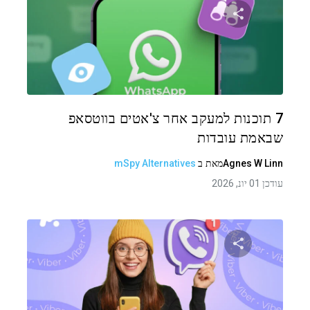
שתף מאמר זה
טוויטר
פייסבוק
העתקת קישור
7 תוכנות למעקב אחר צ'אטים בווטסאפ
שבאמת עובדות
Agnes W Linn
מאת
ב
mSpy Alternatives
עודכן 01 יונ, 2026
שתף מאמר זה