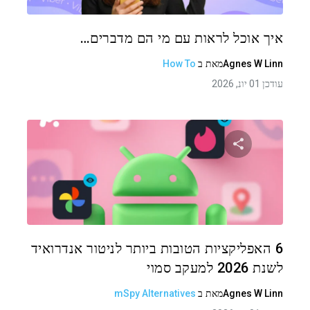
טוויטר
פייסבוק
העתקת קישור
איך אוכל לראות עם מי הם מדברים…
Agnes W Linn
מאת
ב
How To
עודכן 01 יונ, 2026
שתף מאמר זה
טוויטר
פייסבוק
העתקת קישור
6 האפליקציות הטובות ביותר לניטור אנדרואיד
לשנת 2026 למעקב סמוי
Agnes W Linn
מאת
ב
mSpy Alternatives