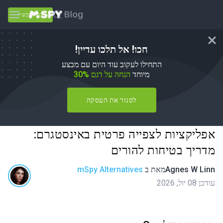
נסה עכשיו
חכו! אל תלכו עדיין!
התחילו לעקוב עוד היום עם מבצע
מיוחד
הנחה על דגם 30%
לסגור את העסקה
אפליקציות לצפייה פרטית באינסטגרם:
מדריך בטיחות להורים
Agnes W Linn
מאת
ב
mSpy Alternatives
עודכן 08 יול, 2026