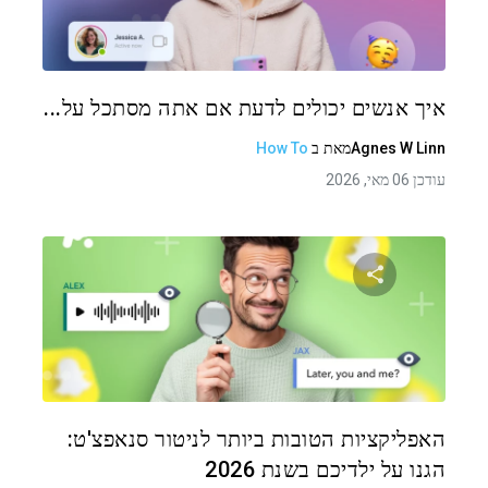
טוויטר
פייסבוק
העתקת קישור
איך אנשים יכולים לדעת אם אתה מסתכל על...
Agnes W Linn
מאת
ב
How To
עודכן 06 מאי, 2026
שתף מאמר זה
טוויטר
פייסבוק
העתקת קישור
האפליקציות הטובות ביותר לניטור סנאפצ'ט:
הגנו על ילדיכם בשנת 2026