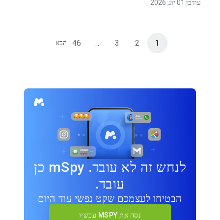
עודכן 01 יונ, 2026
46
…
3
2
1
הבא
לנחש זה לא עובד. mSpy כן
עובד.
הבטיחו לעצמכם שקט נפשי עוד היום
נסה את MSPY עכשיו