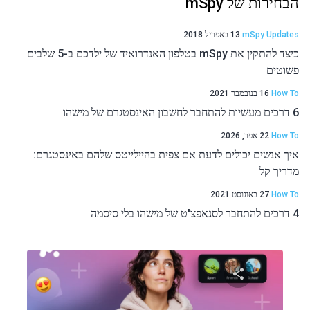
הבחירות של mSpy
mSpy Updates
13 באפריל 2018
כיצד להתקין את mSpy בטלפון האנדרואיד של ילדכם ב-5 שלבים
פשוטים
How To
16 בנובמבר 2021
6 דרכים מעשיות להתחבר לחשבון האינסטגרם של מישהו
How To
22 אפר, 2026
איך אנשים יכולים לדעת אם צפית בהיילייטס שלהם באינסטגרם:
מדריך קל
How To
27 באוגוסט 2021
4 דרכים להתחבר לסנאפצ'ט של מישהו בלי סיסמה
שתף מאמר זה