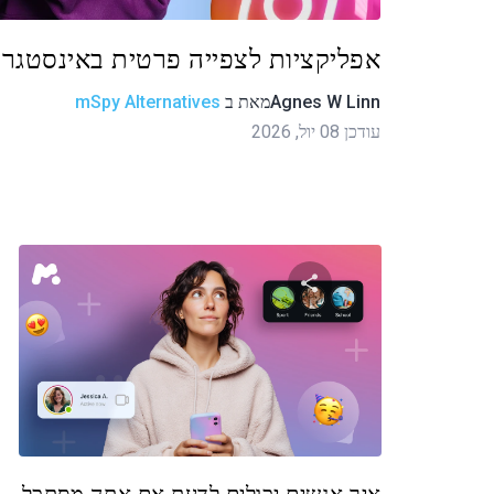
אפליקציות לצפייה פרטית באינסטגרם
Agnes W Linn
מאת
ב
mSpy Alternatives
עודכן 08 יול, 2026
שתף מאמר זה
טוויטר
פייסבוק
העתקת קישור