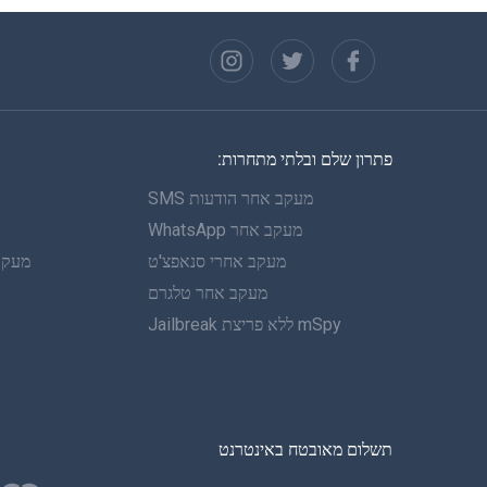
פתרון שלם ובלתי מתחרות:
מעקב אחר הודעות SMS
מעקב אחר WhatsApp
מעקב אחרי סנאפצ'ט
מעקב 
מעקב אחר טלגרם
mSpy ללא פריצת Jailbreak
תשלום מאובטח באינטרנט