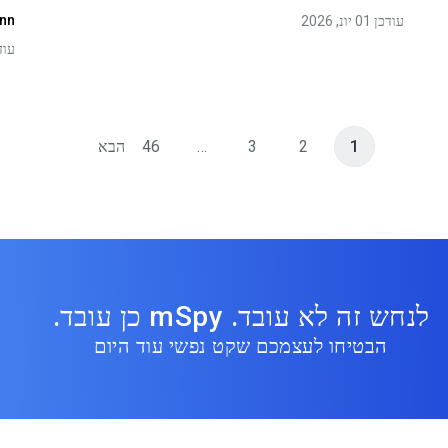
inn
עודכן 01 יונ, 2026
עודכן 01
1
2
3
…
46
הבא
לנחש זה לא עובד. mSpy כן עובד.
הבטיחו לעצמכם שקט נפשי עוד היום