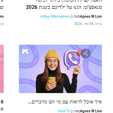
האפליקציות הטובות ביותר לניטור
7
סנאפצ'ט: הגנו על ילדיכם בשנת 2026
שמ
Agnes W Linn
מאת
ב
mSpy Alternatives
inn
עודכן 06 מאי, 2026
עודכן 01
שתף מאמר זה
טוויטר
פייסבוק
העתקת קישור
איך אוכל לראות עם מי הם מדברים…
6
אנדר
Agnes W Linn
מאת
ב
How To