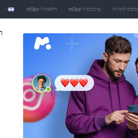
יפים להורות
עדכונים ל-mSpy
חלופות ל-mSpy
הב