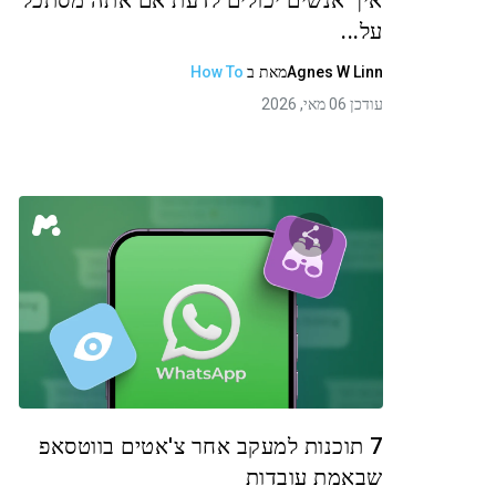
איך אנשים יכולים לדעת אם אתה מסתכל
על...
Agnes W Linn
מאת
ב
How To
עודכן 06 מאי, 2026
שתף מאמר זה
טוויטר
פייסבוק
העתקת קישור
7 תוכנות למעקב אחר צ'אטים בווטסאפ
שבאמת עובדות