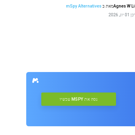
Agnes W L
מאת
ב
mSpy Alternatives
 יונ, 2026
נסה את MSPY עכשיו