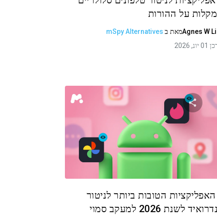
 אפליקציות לניטור טלפונים סלולריים
קלות על ההורות
Agnes W L
מאת
ב
mSpy Alternatives
 יונ, 2026
שתף מאמר זה
טוויטר
פייסבוק
העתקת קישור
 האפליקציות הטובות ביותר לניטור
ואיד לשנת 2026 למעקב סמוי