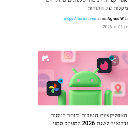
 אפליקציות לניטור טלפונים סלולריים
קלות על ההורות
Agnes W L
מאת
ב
mSpy Alternatives
 יונ, 2026
שתף מאמר זה
טוויטר
פייסבוק
העתקת קישור
 האפליקציות הטובות ביותר לניטור
ואיד לשנת 2026 למעקב סמוי