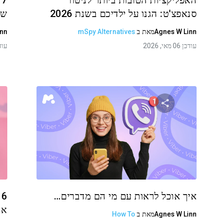
האפליקציות הטובות ביותר לניטור
7
סנאפצ'ט: הגנו על ילדיכם בשנת 2026
שמ
Agnes W Linn
מאת
ב
mSpy Alternatives
inn
עודכן 06 מאי, 2026
עודכן 01
שתף מאמר זה
טוויטר
פייסבוק
העתקת קישור
איך אוכל לראות עם מי הם מדברים…
6
אנדר
Agnes W Linn
מאת
ב
How To