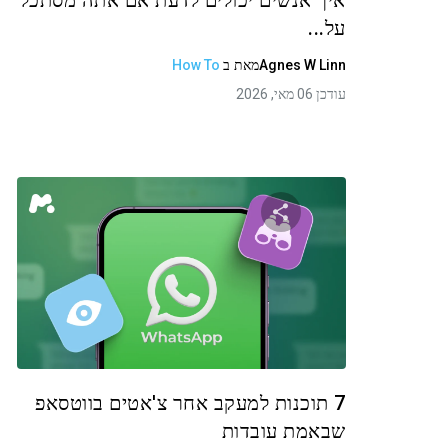
איך אנשים יכולים לדעת אם אתה מסתכל
על...
Agnes W Linn
מאת
ב
How To
עודכן 06 מאי, 2026
שתף מאמר זה
טוויטר
פייסבוק
העתקת קישור
7 תוכנות למעקב אחר צ'אטים בווטסאפ
שבאמת עובדות