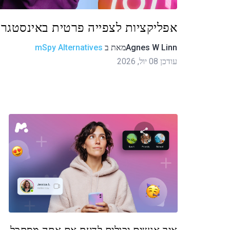
אפליקציות לצפייה פרטית באינסטגרם
Agnes W Linn
מאת
ב
mSpy Alternatives
עודכן 08 יול, 2026
שתף מאמר זה
טוויטר
פייסבוק
העתקת קישור