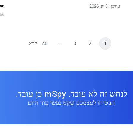
inn
עודכן 01 יונ, 2026
עודכן 01
1
2
3
…
46
הבא
לנחש זה לא עובד. mSpy כן עובד.
הבטיחו לעצמכם שקט נפשי עוד היום