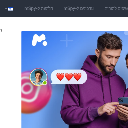
יפים להורות
עדכונים ל-mSpy
חלופות ל-mSpy
הב