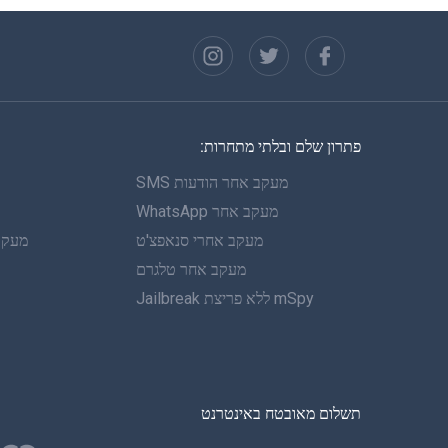
פתרון שלם ובלתי מתחרות:
מעקב אחר הודעות SMS
מעקב אחר WhatsApp
מעקב אחרי סנאפצ'ט
מעקב 
מעקב אחר טלגרם
mSpy ללא פריצת Jailbreak
תשלום מאובטח באינטרנט