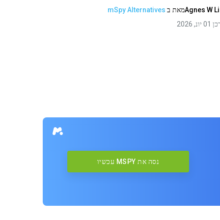
Agnes W L
מאת
ב
mSpy Alternatives
 יונ, 2026
נסה את MSPY עכשיו