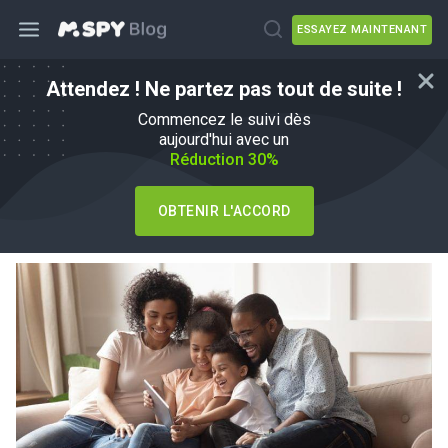
ESSAYEZ MAINTENANT
Attendez ! Ne partez pas tout de suite !
Les dangers de WhatsApp que tous
Commencez le suivi dès
les parents doivent connaître
aujourd'hui avec un
Réduction 30%
par
Agnes W Linn
dans
Parenting Tips
OBTENIR L'ACCORD
Mis à jour le 01 Juin, 2026