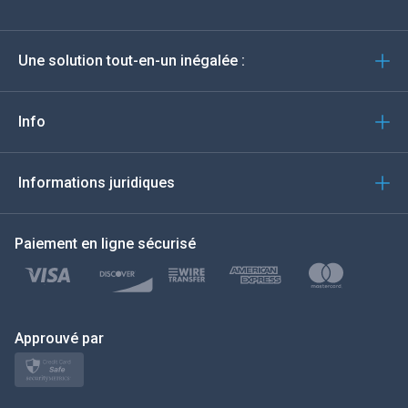
Deutsch
Une solution tout-en-un inégalée :
Português
Italiano
Info
العربية
Informations juridiques
한국의
Paiement en ligne sécurisé
Türkçe
Polski
日本
Approuvé par
Norsk