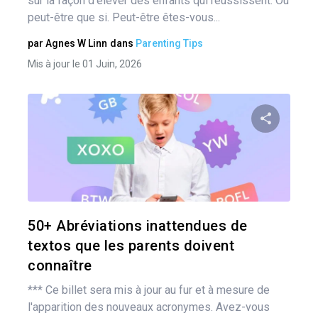
sur la façon d'élever des enfants qui réussissent. Ou
peut-être que si. Peut-être êtes-vous...
par
Agnes W Linn
dans
Parenting Tips
Mis à jour le 01 Juin, 2026
Pa
Twitter
50+ Abréviations inattendues de
textos que les parents doivent
connaître
*** Ce billet sera mis à jour au fur et à mesure de
l'apparition des nouveaux acronymes. Avez-vous