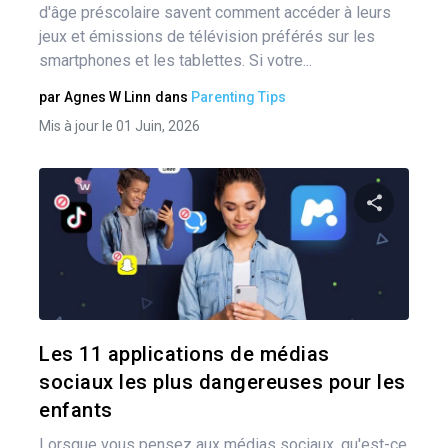
d'âge préscolaire savent comment accéder à leurs
jeux et émissions de télévision préférés sur les
smartphones et les tablettes. Si votre...
par
Agnes W Linn
dans
Parenting Tips
Mis à jour le 01 Juin, 2026
Pa
Twitter
Les 11 applications de médias
sociaux les plus dangereuses pour les
enfants
Lorsque vous pensez aux médias sociaux, qu'est-ce