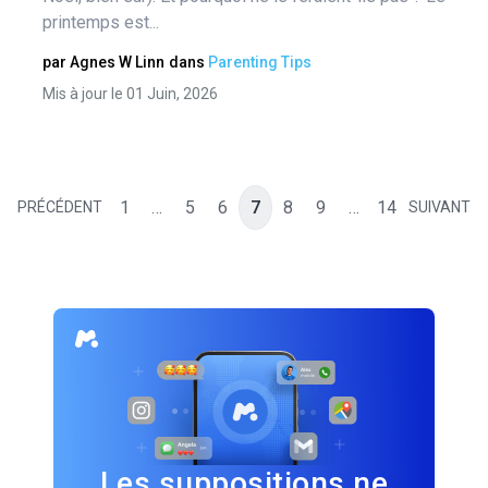
printemps est...
par
Agnes W Linn
dans
Parenting Tips
Mis à jour le 01 Juin, 2026
1
…
5
6
7
8
9
…
14
PRÉCÉDENT
SUIVANT
Les suppositions ne