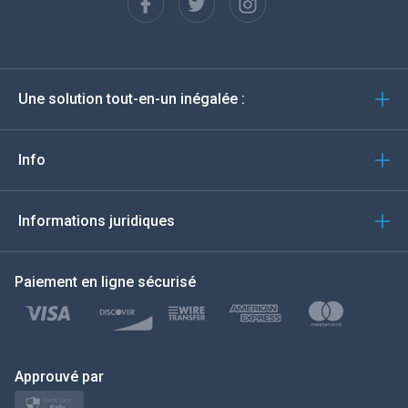
Espagnol
Deutsch
Une solution tout-en-un inégalée :
Português
Italiano
Info
العربية
Informations juridiques
한국의
Paiement en ligne sécurisé
Türkçe
Polski
日本
Approuvé par