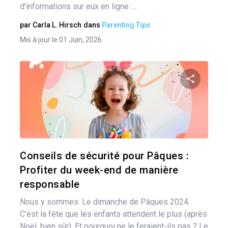
d'informations sur eux en ligne :...
par
Carla L. Hirsch
dans
Parenting Tips
Mis à jour le 01 Juin, 2026
Nav
des
Pa
art
Twitter
Conseils de sécurité pour Pâques :
Profiter du week-end de manière
responsable
Nous y sommes. Le dimanche de Pâques 2024.
C'est la fête que les enfants attendent le plus (après
Noël, bien sûr). Et pourquoi ne le feraient-ils pas ? Le