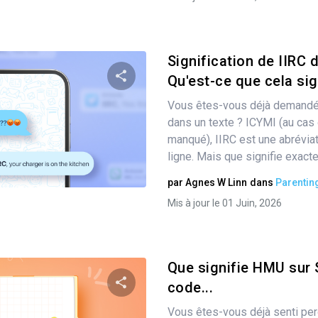
Signification de IIRC d
Qu'est-ce que cela sig
Vous êtes-vous déjà demandé 
Partager
dans un texte ? ICYMI (au cas 
manqué), IIRC est une abrévia
ligne. Mais que signifie exacte
Twitter
Facebook
Copier le lien
par
Agnes W Linn
dans
Parentin
Mis à jour le 01 Juin, 2026
Que signifie HMU sur 
code...
Vous êtes-vous déjà senti pe