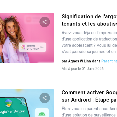
Signification de l'arg
tenants et les aboutiss
Avez-vous déjà eu l'impressio
Partager
d'une application de traductio
votre adolescent ? Vous lui
s'est passée sa journée et on 
Twitter
Facebook
Copier le lien
par
Agnes W Linn
dans
Parentin
Mis à jour le 01 Juin, 2026
Comment activer Goog
sur Android : Étape par
Êtes-vous un parent sous Andr
Partager
d'une solution de surveillanc