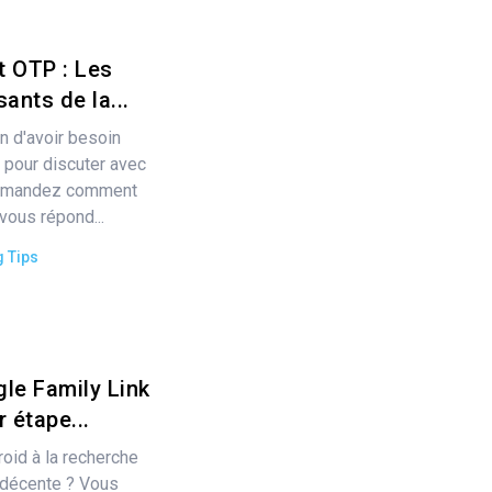
ot OTP : Les
ants de la...
n d'avoir besoin
n pour discuter avec
 demandez comment
vous répond...
g Tips
le Family Link
 étape...
oid à la recherche
e décente ? Vous