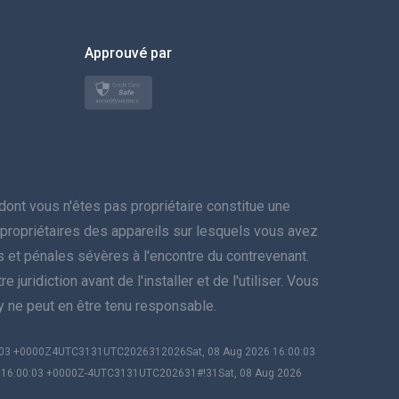
한국의
Approuvé par
Türkçe
Polski
日本
Norsk
nt vous n'êtes pas propriétaire constitue une
Svenska
es propriétaires des appareils sur lesquels vous avez
res et pénales sévères à l'encontre du contrevenant.
ภาษาไทย
juridiction avant de l'installer et de l'utiliser. Vous
py ne peut en être tenu responsable.
简体中文
0:03 +0000Z4UTC3131UTC2026312026Sat, 08 Aug 2026 16:00:03
Dansk
6 16:00:03 +0000Z-4UTC3131UTC202631#!31Sat, 08 Aug 2026