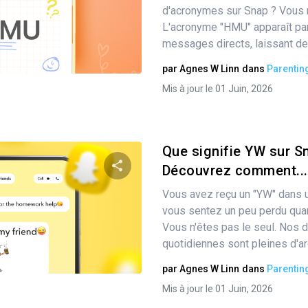
Partager
d'acronymes sur Snap ? Vous n
L'acronyme "HMU" apparaît par
messages directs, laissant de
Twitter
Facebook
Copier le lien
par
Agnes W Linn
dans
Parentin
Mis à jour le 01 Juin, 2026
Que signifie YW sur S
Découvrez comment...
Vous avez reçu un "YW" dans 
Partager
vous sentez un peu perdu quant
Vous n'êtes pas le seul. Nos 
quotidiennes sont pleines d'arg
Twitter
Facebook
Copier le lien
par
Agnes W Linn
dans
Parentin
Mis à jour le 01 Juin, 2026