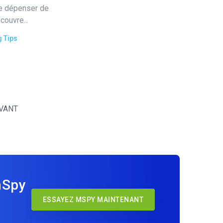
de dépenser de
couvre...
g Tips
VANT
mSpy
ESSAYEZ MSPY MAINTENANT