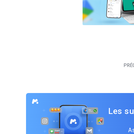
Navigation
des
PRÉ
articles
Les su
As