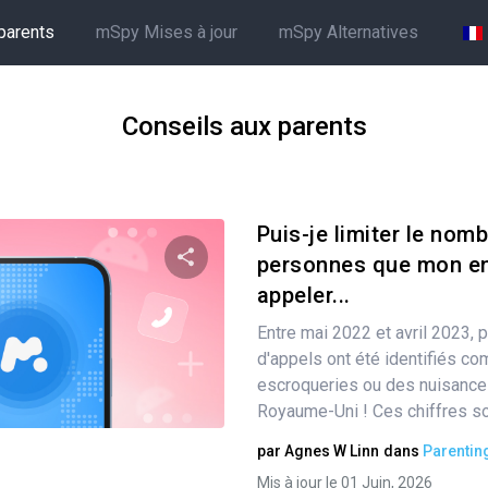
parents
mSpy Mises à jour
mSpy Alternatives
Conseils aux parents
Puis-je limiter le nom
personnes que mon en
appeler...
Partager
Entre mai 2022 et avril 2023, p
d'appels ont été identifiés c
escroqueries ou des nuisances
Twitter
Facebook
Copier le lien
Royaume-Uni ! Ces chiffres son
par
Agnes W Linn
dans
Parentin
Mis à jour le 01 Juin, 2026