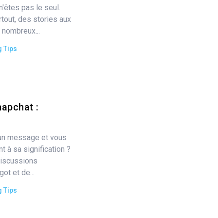
'êtes pas le seul.
tout, des stories aux
 nombreux...
g Tips
napchat :
un message et vous
 à sa signification ?
discussions
ot et de...
g Tips