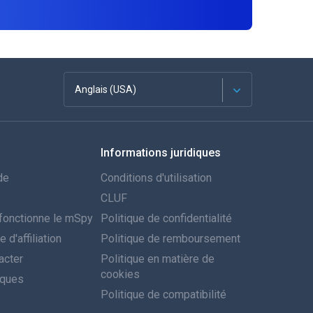
Anglais (USA)
Français
Informations juridiques
Espagnol
de
Conditions d'utilisation
Deutsch
CLUF
onctionne le mSpy
Politique de confidentialité
Português
d'affiliation
Politique de remboursement
acter
Italiano
Politique en matière de
cookies
iques
العربية
Politique de compatibilité