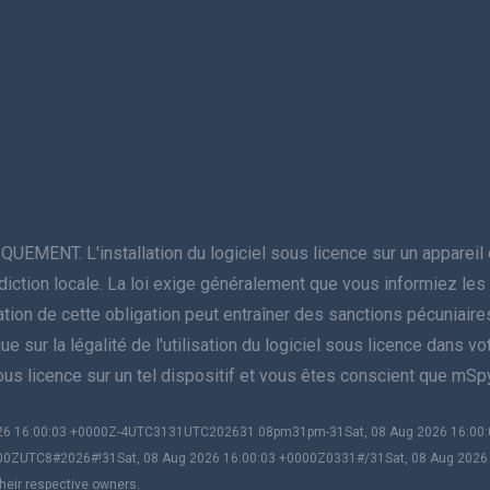
NT. L'installation du logiciel sous licence sur un appareil do
juridiction locale. La loi exige généralement que vous informiez l
violation de cette obligation peut entraîner des sanctions pécuniai
sur la légalité de l'utilisation du logiciel sous licence dans votre 
sous licence sur un tel dispositif et vous êtes conscient que mS
2026 16:00:03 +0000Z-4UTC3131UTC202631 08pm31pm-31Sat, 08 Aug 2026 16:0
00ZUTC8#2026#!31Sat, 08 Aug 2026 16:00:03 +0000Z0331#/31Sat, 08 Aug 202
heir respective owners.