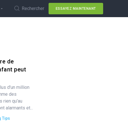
Rechercher
ESSAYEZ MAINTENANT
bre de
fant peut
lus d'un million
omme des
 rien qu'au
t alarmants et...
g Tips