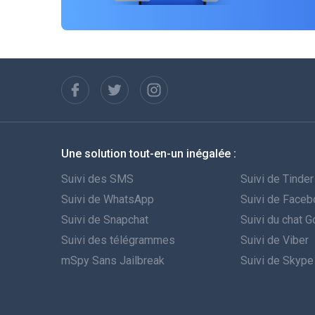
Une solution tout-en-un inégalée :
Suivi des SMS
Suivi de Tinder
Suivi de WhatsApp
Suivi de Face
Suivi de Snapchat
Suivi du chat 
Suivi des télégrammes
Suivi de Viber
mSpy Sans Jailbreak
Suivi de Skype