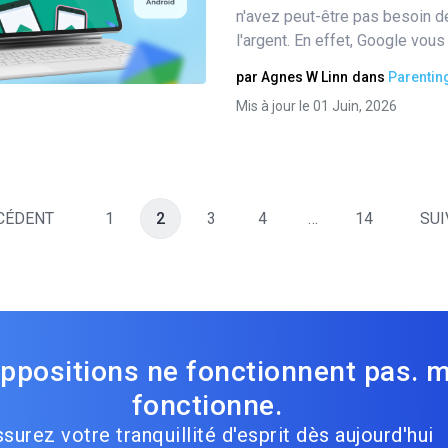
n'avez peut-être pas besoin 
l'argent. En effet, Google vous 
Twitter
Facebook
Copier le lien
par
Agnes W Linn
dans
Parentin
Mis à jour le 01 Juin, 2026
CÉDENT
1
2
3
4
…
14
SUI
ppositions ne fonctionnent pas. 
fonctionne.
surez votre tranquillité d'esprit dès aujourd'hui