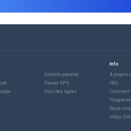
Info
Contrôle parental
A propos 
book
Traceur GPS
FAQ
Google
Suivi des lignes
Comment f
Programme 
Nous cont
mSpy Crit