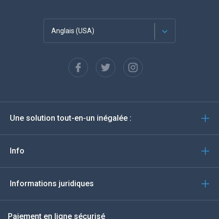
Anglais (USA)
Français
Espagnol
Deutsch
Une solution tout-en-un inégalée :
Português
Italiano
Info
العربية
Informations juridiques
한국의
Paiement en ligne sécurisé