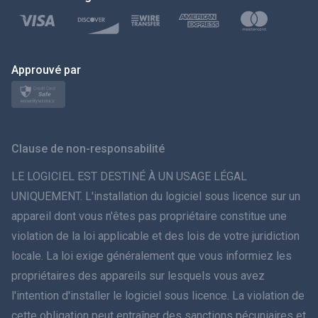
Türkçe
Polski
日本
Approuvé par
Norsk
Svenska
Clause de non-responsabilité
ภาษาไทย
LE LOGICIEL EST DESTINÉ À UN USAGE LÉGAL
UNIQUEMENT. L'installation du logiciel sous licence sur un
简体中文
appareil dont vous n'êtes pas propriétaire constitue une
violation de la loi applicable et des lois de votre juridiction
Dansk
locale. La loi exige généralement que vous informiez les
हिंदी
propriétaires des appareils sur lesquels vous avez
l'intention d'installer le logiciel sous licence. La violation de
Néerlandais
cette obligation peut entraîner des sanctions pécuniaires et