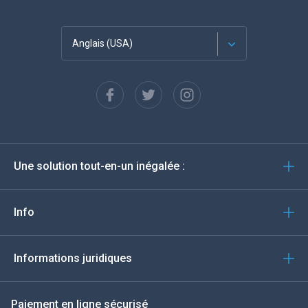
Anglais (USA)
Français
Espagnol
Deutsch
Une solution tout-en-un inégalée :
Português
Italiano
Info
العربية
Informations juridiques
한국의
Paiement en ligne sécurisé