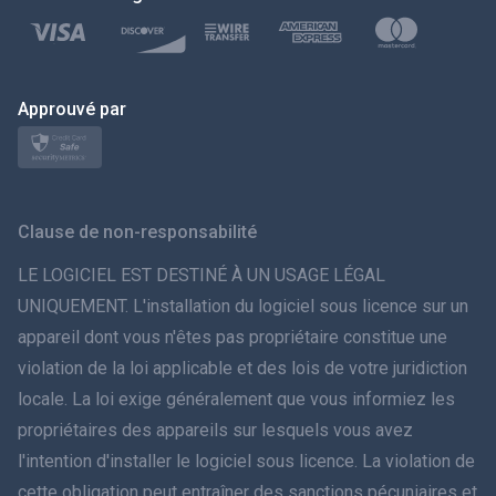
Türkçe
Polski
日本
Approuvé par
Norsk
Svenska
Clause de non-responsabilité
ภาษาไทย
LE LOGICIEL EST DESTINÉ À UN USAGE LÉGAL
UNIQUEMENT. L'installation du logiciel sous licence sur un
简体中文
appareil dont vous n'êtes pas propriétaire constitue une
violation de la loi applicable et des lois de votre juridiction
Dansk
locale. La loi exige généralement que vous informiez les
हिंदी
propriétaires des appareils sur lesquels vous avez
l'intention d'installer le logiciel sous licence. La violation de
Néerlandais
cette obligation peut entraîner des sanctions pécuniaires et