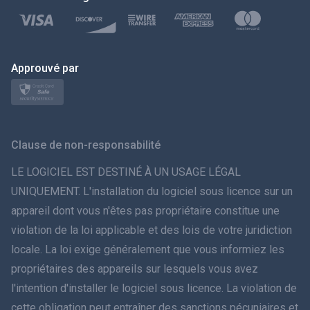
Türkçe
Polski
日本
Approuvé par
Norsk
Svenska
Clause de non-responsabilité
ภาษาไทย
LE LOGICIEL EST DESTINÉ À UN USAGE LÉGAL
UNIQUEMENT. L'installation du logiciel sous licence sur un
简体中文
appareil dont vous n'êtes pas propriétaire constitue une
violation de la loi applicable et des lois de votre juridiction
Dansk
locale. La loi exige généralement que vous informiez les
हिंदी
propriétaires des appareils sur lesquels vous avez
l'intention d'installer le logiciel sous licence. La violation de
Néerlandais
cette obligation peut entraîner des sanctions pécuniaires et