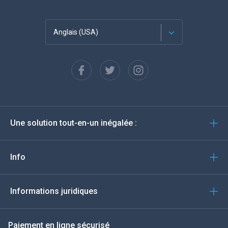
Anglais (USA)
Français
Espagnol
Deutsch
Une solution tout-en-un inégalée :
Português
Italiano
Info
العربية
Informations juridiques
한국의
Paiement en ligne sécurisé