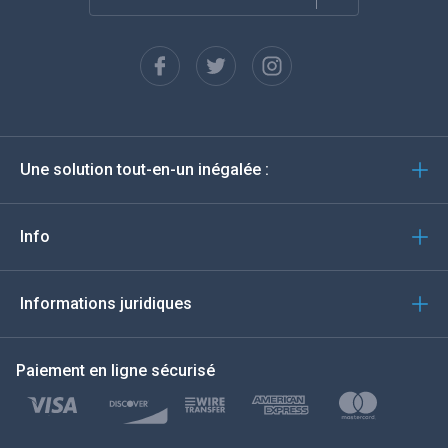
Français
Espagnol
Deutsch
Une solution tout-en-un inégalée :
Português
Italiano
Info
العربية
Informations juridiques
한국의
Paiement en ligne sécurisé
Türkçe
Polski