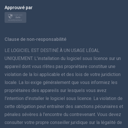
日本
Approuvé par
Norsk
Svenska
Clause de non-responsabilité
ภาษาไทย
LE LOGICIEL EST DESTINÉ À UN USAGE LÉGAL
UNIQUEMENT. L'installation du logiciel sous licence sur un
简体中文
appareil dont vous n'êtes pas propriétaire constitue une
violation de la loi applicable et des lois de votre juridiction
Dansk
locale. La loi exige généralement que vous informiez les
हिंदी
propriétaires des appareils sur lesquels vous avez
l'intention d'installer le logiciel sous licence. La violation de
Néerlandais
cette obligation peut entraîner des sanctions pécuniaires et
pénales sévères à l'encontre du contrevenant. Vous devez
עברית
consulter votre propre conseiller juridique sur la légalité de