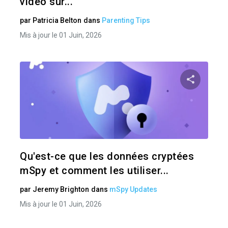
vidéo sur...
par
Patricia Belton
dans
Parenting Tips
Mis à jour le 01 Juin, 2026
Pa
Twitter
Qu'est-ce que les données cryptées
mSpy et comment les utiliser...
par
Jeremy Brighton
dans
mSpy Updates
Mis à jour le 01 Juin, 2026