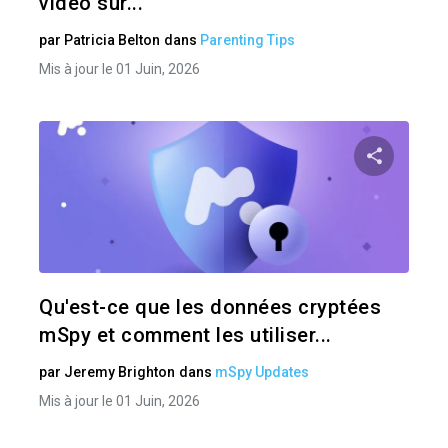
vidéo sur...
par
Patricia Belton
dans
Parenting Tips
Mis à jour le 01 Juin, 2026
Pa
Twitter
Qu'est-ce que les données cryptées
mSpy et comment les utiliser...
par
Jeremy Brighton
dans
mSpy Updates
Mis à jour le 01 Juin, 2026