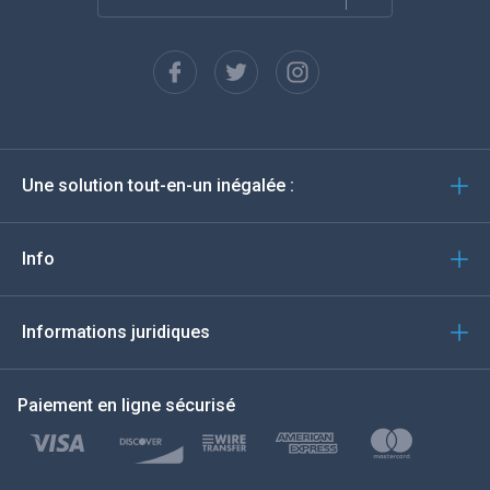
Français
Espagnol
Deutsch
Une solution tout-en-un inégalée :
Português
Italiano
Info
العربية
Informations juridiques
한국의
Paiement en ligne sécurisé
Türkçe
Polski