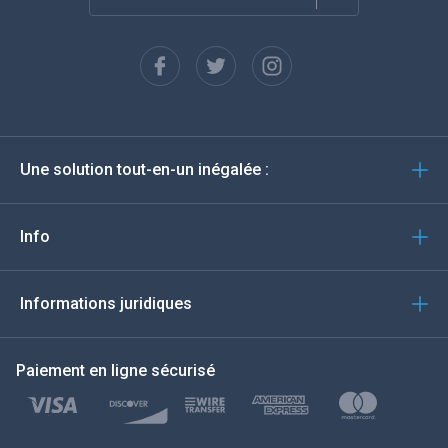
Français
Espagnol
Deutsch
Une solution tout-en-un inégalée :
Português
Italiano
Info
العربية
Informations juridiques
한국의
Paiement en ligne sécurisé
Türkçe
Polski