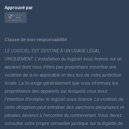
日本
Approuvé par
Norsk
Svenska
Clause de non-responsabilité
ภาษาไทย
LE LOGICIEL EST DESTINÉ À UN USAGE LÉGAL
UNIQUEMENT. L'installation du logiciel sous licence sur un
简体中文
appareil dont vous n'êtes pas propriétaire constitue une
violation de la loi applicable et des lois de votre juridiction
Dansk
locale. La loi exige généralement que vous informiez les
हिंदी
propriétaires des appareils sur lesquels vous avez
l'intention d'installer le logiciel sous licence. La violation de
Néerlandais
cette obligation peut entraîner des sanctions pécuniaires et
pénales sévères à l'encontre du contrevenant. Vous devez
עברית
consulter votre propre conseiller juridique sur la légalité de