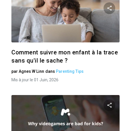
Pa
Twitter
Comment suivre mon enfant à la trace
sans qu'il le sache ?
par
Agnes W Linn
dans
Parenting Tips
Mis à jour le 01 Juin, 2026
Pa