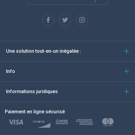
Français
Espagnol
Deutsch
Une solution tout-en-un inégalée :
Português
Italiano
Info
العربية
Informations juridiques
한국의
Paiement en ligne sécurisé
Türkçe
Polski