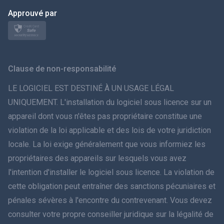
日本
Approuvé par
Norsk
Svenska
Clause de non-responsabilité
ภาษาไทย
LE LOGICIEL EST DESTINÉ À UN USAGE LÉGAL
UNIQUEMENT. L'installation du logiciel sous licence sur un
简体中文
appareil dont vous n'êtes pas propriétaire constitue une
violation de la loi applicable et des lois de votre juridiction
Dansk
locale. La loi exige généralement que vous informiez les
हिंदी
propriétaires des appareils sur lesquels vous avez
l'intention d'installer le logiciel sous licence. La violation de
Néerlandais
cette obligation peut entraîner des sanctions pécuniaires et
pénales sévères à l'encontre du contrevenant. Vous devez
עברית
consulter votre propre conseiller juridique sur la légalité de