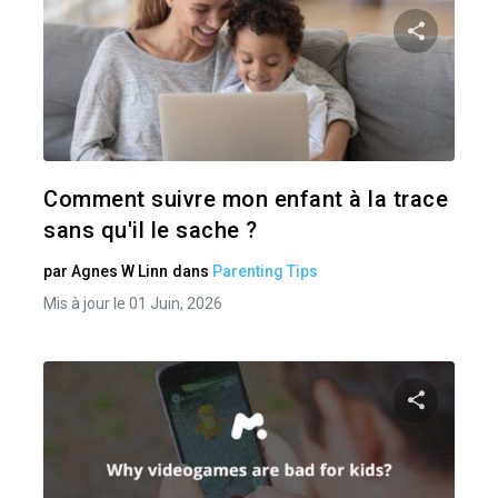
Pa
Twitter
Comment suivre mon enfant à la trace
sans qu'il le sache ?
par
Agnes W Linn
dans
Parenting Tips
Mis à jour le 01 Juin, 2026
Pa