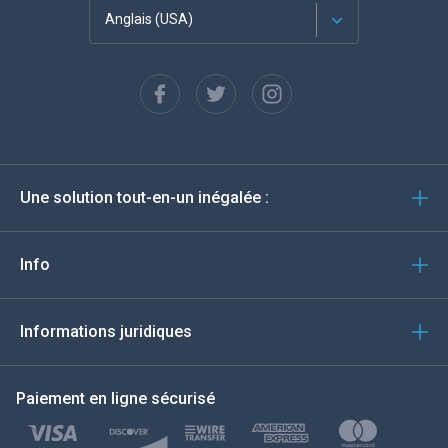
Anglais (USA)
Français
Espagnol
Deutsch
Une solution tout-en-un inégalée :
Português
Italiano
Info
العربية
Informations juridiques
한국의
Paiement en ligne sécurisé
Türkçe