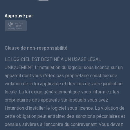
Polski
日本
Approuvé par
Norsk
Svenska
Clause de non-responsabilité
ภาษาไทย
LE LOGICIEL EST DESTINÉ À UN USAGE LÉGAL
UNIQUEMENT. L'installation du logiciel sous licence sur un
简体中文
appareil dont vous n'êtes pas propriétaire constitue une
violation de la loi applicable et des lois de votre juridiction
Dansk
locale. La loi exige généralement que vous informiez les
हिंदी
propriétaires des appareils sur lesquels vous avez
l'intention d'installer le logiciel sous licence. La violation de
Néerlandais
cette obligation peut entraîner des sanctions pécuniaires et
pénales sévères à l'encontre du contrevenant. Vous devez
עברית