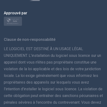
Polski
日本
Approuvé par
Norsk
Svenska
Clause de non-responsabilité
ภาษาไทย
LE LOGICIEL EST DESTINÉ À UN USAGE LÉGAL
UNIQUEMENT. L'installation du logiciel sous licence sur un
简体中文
appareil dont vous n'êtes pas propriétaire constitue une
violation de la loi applicable et des lois de votre juridiction
Dansk
locale. La loi exige généralement que vous informiez les
हिंदी
propriétaires des appareils sur lesquels vous avez
l'intention d'installer le logiciel sous licence. La violation de
Néerlandais
cette obligation peut entraîner des sanctions pécuniaires et
pénales sévères à l'encontre du contrevenant. Vous devez
עברית