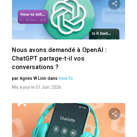
Pa
Twitter
Nous avons demandé à OpenAI :
ChatGPT partage-t-il vos
conversations ?
par
Agnes W Linn
dans
How To
Mis à jour le 01 Juin, 2026
Pa