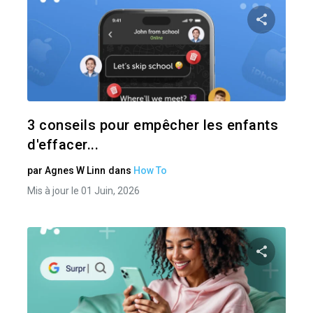
Pa
Twitter
3 conseils pour empêcher les enfants
d'effacer...
par
Agnes W Linn
dans
How To
Mis à jour le 01 Juin, 2026
Pa