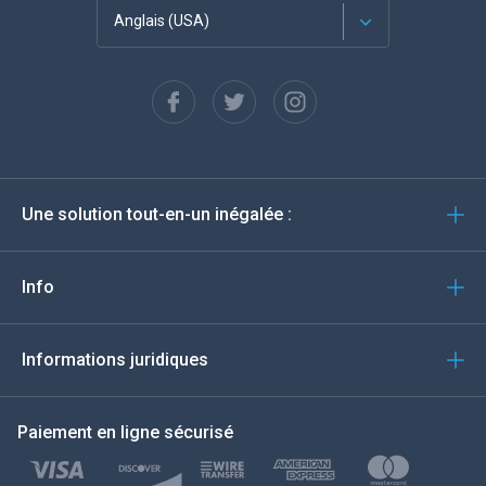
Anglais (USA)
Français
Espagnol
Deutsch
Une solution tout-en-un inégalée :
Português
Italiano
Info
العربية
Informations juridiques
한국의
Paiement en ligne sécurisé
Türkçe