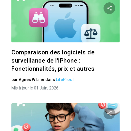
Pa
Twitter
Comparaison des logiciels de
surveillance de l'iPhone :
Fonctionnalités, prix et autres
par
Agnes W Linn
dans
LifeProof
Mis à jour le 01 Juin, 2026
Pa