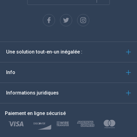
Français
Espagnol
Deutsch
Une solution tout-en-un inégalée :
Português
Italiano
Info
العربية
Informations juridiques
한국의
Paiement en ligne sécurisé
Türkçe
Polski