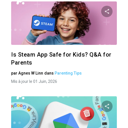
Pa
Twitter
Is Steam App Safe for Kids? Q&A for
Parents
par
Agnes W Linn
dans
Parenting Tips
Mis à jour le 01 Juin, 2026
Pa