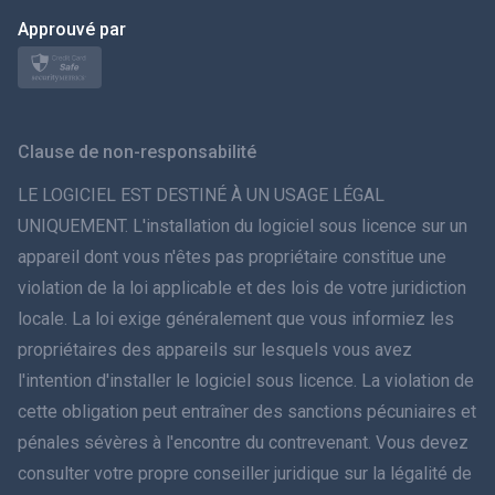
日本
Approuvé par
Norsk
Svenska
Clause de non-responsabilité
ภาษาไทย
LE LOGICIEL EST DESTINÉ À UN USAGE LÉGAL
UNIQUEMENT. L'installation du logiciel sous licence sur un
简体中文
appareil dont vous n'êtes pas propriétaire constitue une
violation de la loi applicable et des lois de votre juridiction
Dansk
locale. La loi exige généralement que vous informiez les
हिंदी
propriétaires des appareils sur lesquels vous avez
l'intention d'installer le logiciel sous licence. La violation de
Néerlandais
cette obligation peut entraîner des sanctions pécuniaires et
pénales sévères à l'encontre du contrevenant. Vous devez
עברית
consulter votre propre conseiller juridique sur la légalité de