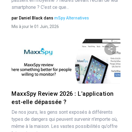
passent en moyenne 7 heures devant l'écran de leur
smartphone ? C'est ce que...
par
Daniel Black
dans
mSpy Alternatives
Mis à jour le 01 Juin, 2026
Pa
Twitter
MaxxSpy Review 2026 : L'application
est-elle dépassée ?
De nos jours, les gens sont exposés à différents
types de dangers qui peuvent survenir n'importe où,
même à la maison. Les vastes possibilités qu'offre