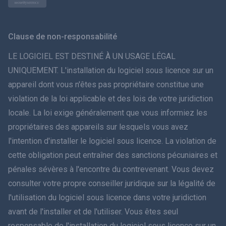
Norsk
Svenska
Clause de non-responsabilité
ภาษาไทย
LE LOGICIEL EST DESTINÉ À UN USAGE LÉGAL
UNIQUEMENT. L'installation du logiciel sous licence sur un
简体中文
appareil dont vous n'êtes pas propriétaire constitue une
violation de la loi applicable et des lois de votre juridiction
Dansk
locale. La loi exige généralement que vous informiez les
हिंदी
propriétaires des appareils sur lesquels vous avez
l'intention d'installer le logiciel sous licence. La violation de
Néerlandais
cette obligation peut entraîner des sanctions pécuniaires et
pénales sévères à l'encontre du contrevenant. Vous devez
עברית
consulter votre propre conseiller juridique sur la légalité de
l'utilisation du logiciel sous licence dans votre juridiction
Română
avant de l'installer et de l'utiliser. Vous êtes seul
Ελληνικά
responsable de l'installation du logiciel sous licence sur un