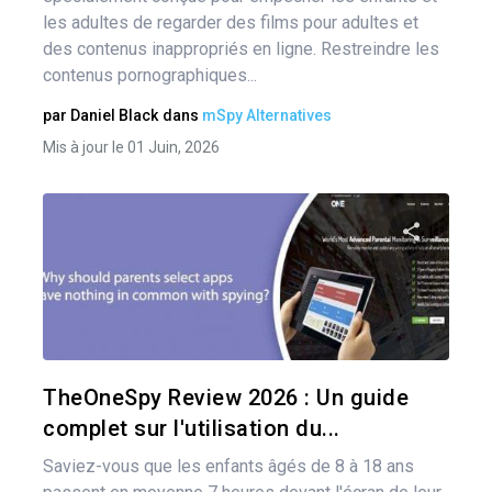
les adultes de regarder des films pour adultes et
des contenus inappropriés en ligne. Restreindre les
contenus pornographiques...
par
Daniel Black
dans
mSpy Alternatives
Mis à jour le 01 Juin, 2026
Pa
Twitter
TheOneSpy Review 2026 : Un guide
complet sur l'utilisation du...
Saviez-vous que les enfants âgés de 8 à 18 ans