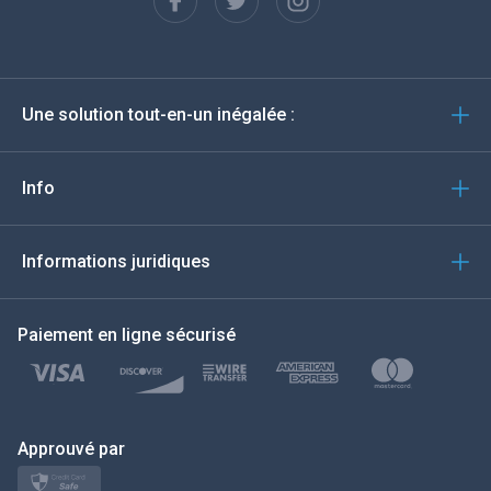
Espagnol
Deutsch
Une solution tout-en-un inégalée :
Português
Italiano
Info
العربية
Informations juridiques
한국의
Paiement en ligne sécurisé
Türkçe
Polski
日本
Approuvé par