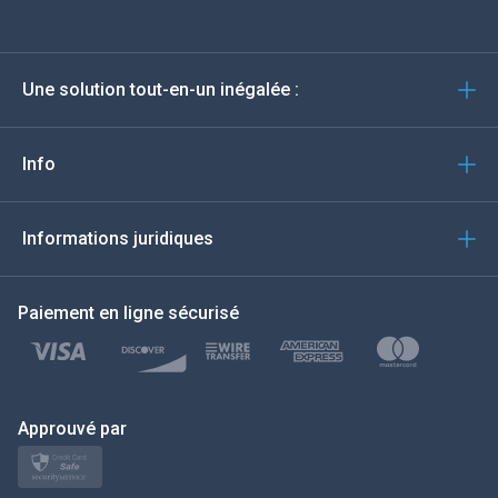
Deutsch
Une solution tout-en-un inégalée :
Português
Italiano
Info
العربية
Informations juridiques
한국의
Paiement en ligne sécurisé
Türkçe
Polski
日本
Approuvé par
Norsk