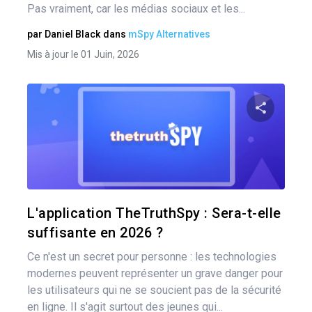
Pas vraiment, car les médias sociaux et les...
par
Daniel Black
dans
mSpy Alternatives
Mis à jour le 01 Juin, 2026
Nav
des
Pa
art
Twitter
L'application TheTruthSpy : Sera-t-elle
suffisante en 2026 ?
Ce n'est un secret pour personne : les technologies
modernes peuvent représenter un grave danger pour
les utilisateurs qui ne se soucient pas de la sécurité
en ligne. Il s'agit surtout des jeunes qui...