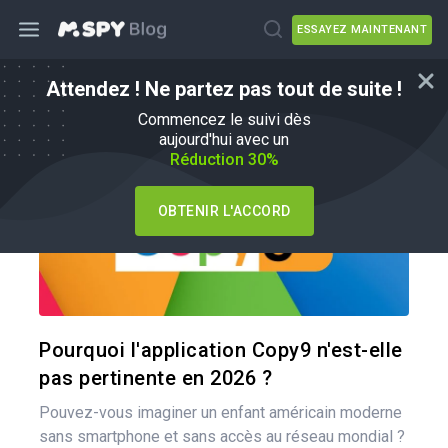
ESSAYEZ MAINTENANT
Attendez ! Ne partez pas tout de suite !
mSpy Alternatives
Commencez le suivi dès
aujourd'hui avec un
Réduction 30%
OBTENIR L'ACCORD
Pa
Twitter
Pourquoi l'application Copy9 n'est-elle
pas pertinente en 2026 ?
Pouvez-vous imaginer un enfant américain moderne
sans smartphone et sans accès au réseau mondial ?