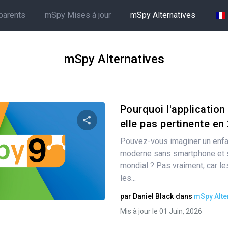
parents
mSpy Mises à jour
mSpy Alternatives
mSpy Alternatives
Pourquoi l'application
elle pas pertinente en
Pouvez-vous imaginer un enfa
Partager
moderne sans smartphone et 
mondial ? Pas vraiment, car l
les...
Twitter
Facebook
Copier le lien
par
Daniel Black
dans
mSpy Alte
Mis à jour le 01 Juin, 2026