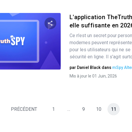
L'application TheTruth
elle suffisante en 202
Ce n'est un secret pour person
Partager
modernes peuvent représenter
pour les utilisateurs qui ne se
sécurité en ligne. Il s'agit surt
Twitter
Facebook
Copier le lien
par
Daniel Black
dans
mSpy Alte
Mis à jour le 01 Juin, 2026
PRÉCÉDENT
1
…
9
10
11