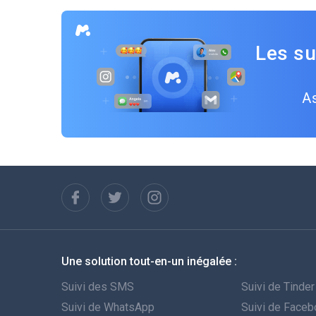
Les su
As
Une solution tout-en-un inégalée :
Suivi des SMS
Suivi de Tinder
Suivi de WhatsApp
Suivi de Face