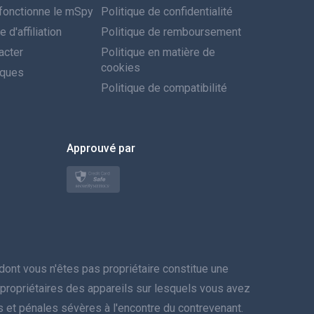
onctionne le mSpy
Politique de confidentialité
Português
d'affiliation
Politique de remboursement
acter
Italiano
Politique en matière de
cookies
iques
العربية
Politique de compatibilité
한국의
Approuvé par
Türkçe
Polski
日本
Norsk
nt vous n'êtes pas propriétaire constitue une
Svenska
es propriétaires des appareils sur lesquels vous avez
res et pénales sévères à l'encontre du contrevenant.