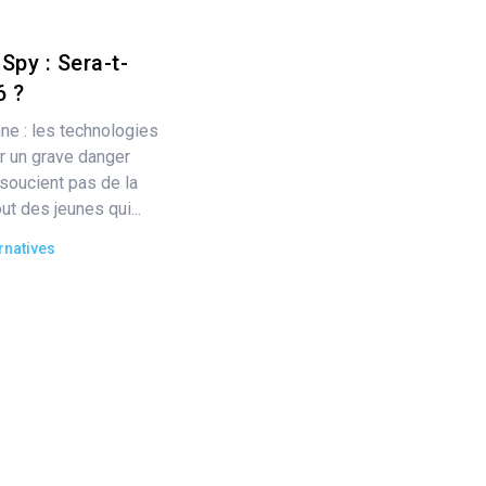
Spy : Sera-t-
6 ?
ne : les technologies
 un grave danger
 soucient pas de la
out des jeunes qui...
rnatives