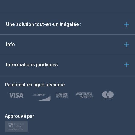
Deutsch
Une solution tout-en-un inégalée :
Português
Italiano
Info
العربية
Informations juridiques
한국의
Paiement en ligne sécurisé
Türkçe
Polski
日本
Approuvé par
Norsk