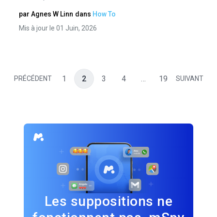
par
Agnes W Linn
dans
How To
Mis à jour le 01 Juin, 2026
1
2
3
4
…
19
PRÉCÉDENT
SUIVANT
Les suppositions ne