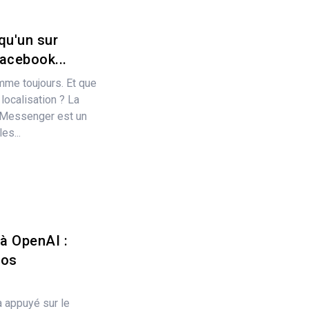
qu'un sur
acebook...
mme toujours. Et que
ocalisation ? La
 Messenger est un
es...
à OpenAI :
vos
 appuyé sur le