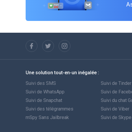
As
Une solution tout-en-un inégalée :
Suivi des SMS
Suivi de Tinder
Suivi de WhatsApp
Suivi de Face
Suivi de Snapchat
Suivi du chat 
Suivi des télégrammes
Suivi de Viber
mSpy Sans Jailbreak
Suivi de Skype