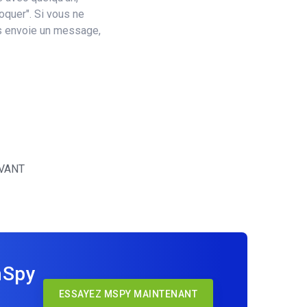
oquer". Si vous ne
s envoie un message,
VANT
mSpy
ESSAYEZ MSPY MAINTENANT