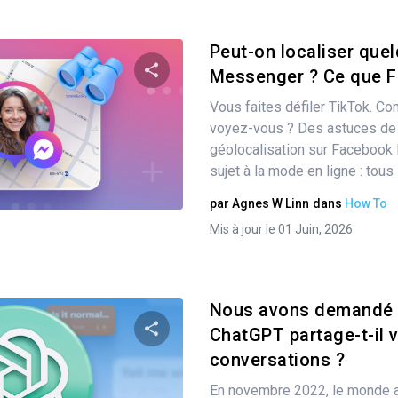
Peut-on localiser quel
Messenger ? Ce que F
Vous faites défiler TikTok. Co
Partager
voyez-vous ? Des astuces de l
géolocalisation sur Facebook
sujet à la mode en ligne : tous l
Twitter
Facebook
Copier le lien
par
Agnes W Linn
dans
How To
Mis à jour le 01 Juin, 2026
Nous avons demandé 
ChatGPT partage-t-il 
conversations ?
Partager
En novembre 2022, le monde a