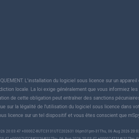
NT. L'installation du logiciel sous licence sur un appareil do
juridiction locale. La loi exige généralement que vous informiez l
violation de cette obligation peut entraîner des sanctions pécuniai
sur la légalité de l'utilisation du logiciel sous licence dans votre 
sous licence sur un tel dispositif et vous êtes conscient que mS
 2026 20:03:47 +0000Z-8UTC3131UTC202631 06pm31pm-31Thu, 06 Aug 2026 20
03:47 +0000ZUTC8#2026#!31Thu, 06 Aug 2026 20:03:47 +0000Z4731#/31Thu, 