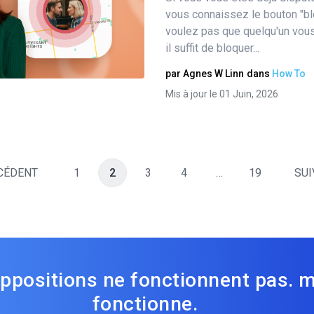
Partager
vous connaissez le bouton "bl
voulez pas que quelqu'un vou
il suffit de bloquer...
Twitter
Facebook
Copier le lien
par
Agnes W Linn
dans
How To
Mis à jour le 01 Juin, 2026
CÉDENT
1
2
3
4
…
19
SUI
ppositions ne fonctionnent pas. 
fonctionne.