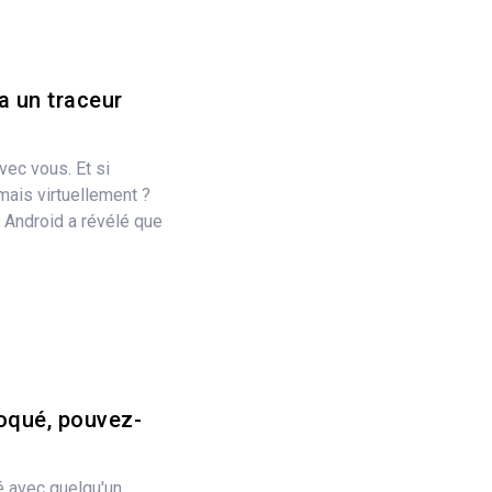
a un traceur
vec vous. Et si
 mais virtuellement ?
 Android a révélé que
loqué, pouvez-
é avec quelqu'un,