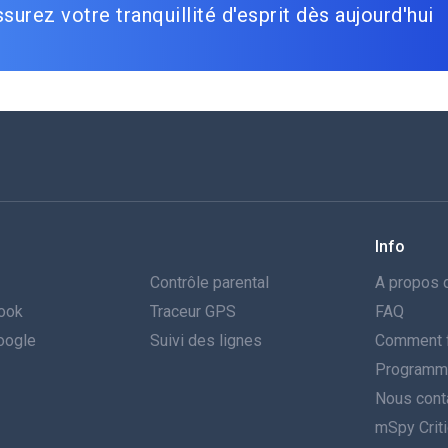
surez votre tranquillité d'esprit dès aujourd'hui
Info
Contrôle parental
A propos 
book
Traceur GPS
FAQ
Google
Suivi des lignes
Comment f
Programme 
Nous cont
mSpy Crit