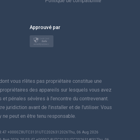
Politique de compatibilité
한국의
Approuvé par
Türkçe
Polski
日本
Norsk
nt vous n'êtes pas propriétaire constitue une
Svenska
es propriétaires des appareils sur lesquels vous avez
res et pénales sévères à l'encontre du contrevenant.
ภาษาไทย
juridiction avant de l'installer et de l'utiliser. Vous
py ne peut en être tenu responsable.
简体中文
:03:47 +0000Z8UTC3131UTC2026312026Thu, 06 Aug 2026
Dansk
06 Aug 2026 20:03:47 +0000Z-8UTC3131UTC202631#!31Thu, 06