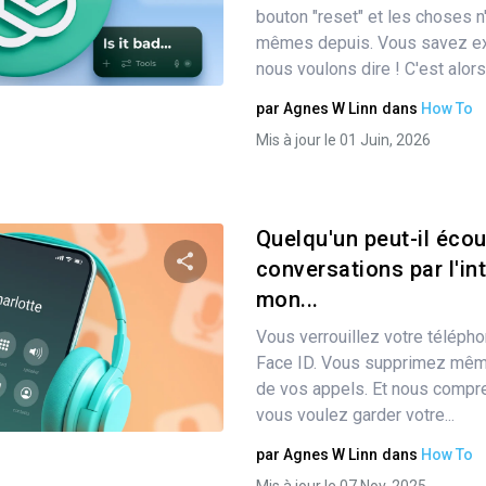
bouton "reset" et les choses n'
mêmes depuis. Vous savez e
Twitter
Facebook
Copier le lien
nous voulons dire ! C'est alors
par
Agnes W Linn
dans
How To
Mis à jour le 01 Juin, 2026
Quelqu'un peut-il éco
conversations par l'in
mon...
Partager
Vous verrouillez votre télépho
Face ID. Vous supprimez même 
de vos appels. Et nous compre
Twitter
Facebook
Copier le lien
vous voulez garder votre...
par
Agnes W Linn
dans
How To