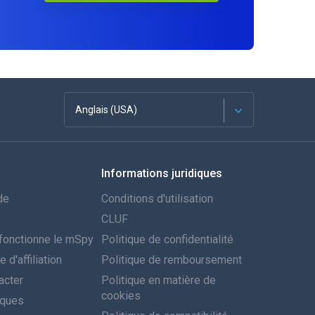
Anglais (USA)
Français
Informations juridiques
Espagnol
de
Conditions d'utilisation
Deutsch
CLUF
onctionne le mSpy
Politique de confidentialité
Português
d'affiliation
Politique de remboursement
acter
Italiano
Politique en matière de
cookies
iques
العربية