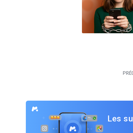
Navigation
des
PRÉ
articles
Les su