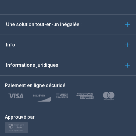
Deutsch
Une solution tout-en-un inégalée :
Português
Italiano
Info
العربية
Informations juridiques
한국의
Paiement en ligne sécurisé
Türkçe
Polski
日本
Approuvé par
Norsk