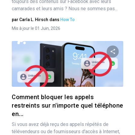
toujours des contenus sur Facebook avec leurs
camarades et leurs amis ? Nous ne sommes pas...
par
Carla L. Hirsch
dans
How To
Mis à jour le 01 Juin, 2026
Pa
Twitter
Comment bloquer les appels
restreints sur n'importe quel téléphone
en...
Si vous avez déjà reçu des appels répétés de
télévendeurs ou de fournisseurs d'accès à Internet,