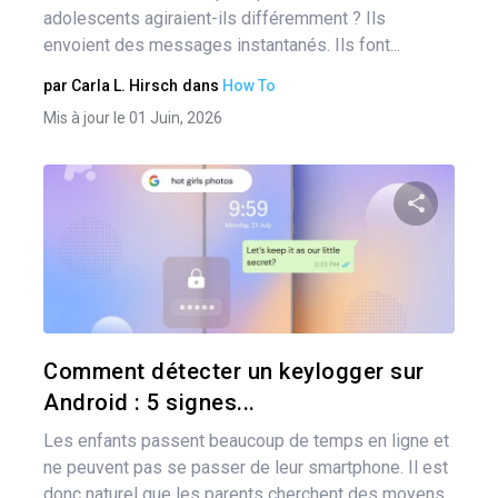
adolescents agiraient-ils différemment ? Ils
envoient des messages instantanés. Ils font...
par
Carla L. Hirsch
dans
How To
Mis à jour le 01 Juin, 2026
Pa
Twitter
Comment détecter un keylogger sur
Android : 5 signes...
Les enfants passent beaucoup de temps en ligne et
ne peuvent pas se passer de leur smartphone. Il est
donc naturel que les parents cherchent des moyens