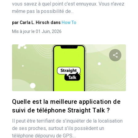
vous savez à quel point c'est ennuyeux. Vous n'avez
même pas la possibilité de...
par
Carla L. Hirsch
dans
How To
Mis à jour le 01 Juin, 2026
Nav
des
Pa
art
Twitter
Quelle est la meilleure application de
suivi de téléphone Straight Talk ?
Il peut être terrifiant de s'inquiéter de la localisation
de ses proches, surtout s'ils possèdent un
téléphone dépourvu de GPS....