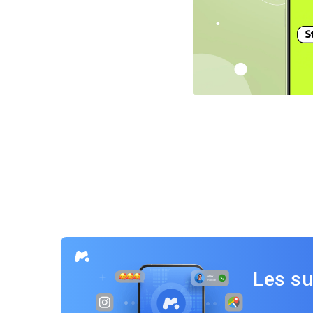
Navigation
des
articles
Les su