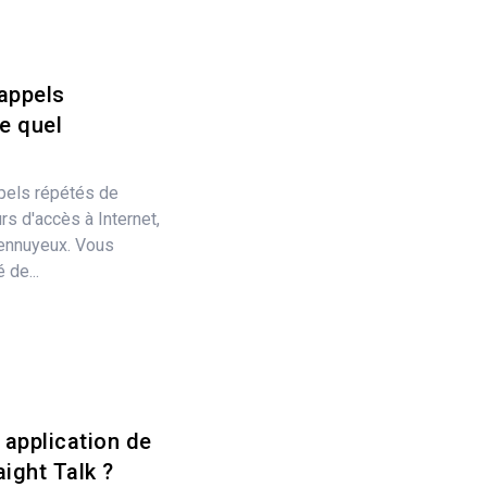
appels
te quel
pels répétés de
s d'accès à Internet,
 ennuyeux. Vous
 de...
e application de
aight Talk ?