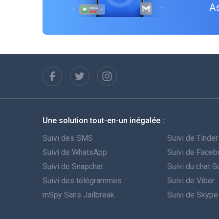
As
Une solution tout-en-un inégalée :
Suivi des SMS
Suivi de Tinder
Suivi de WhatsApp
Suivi de Face
Suivi de Snapchat
Suivi du chat 
Suivi des télégrammes
Suivi de Viber
mSpy Sans Jailbreak
Suivi de Skype