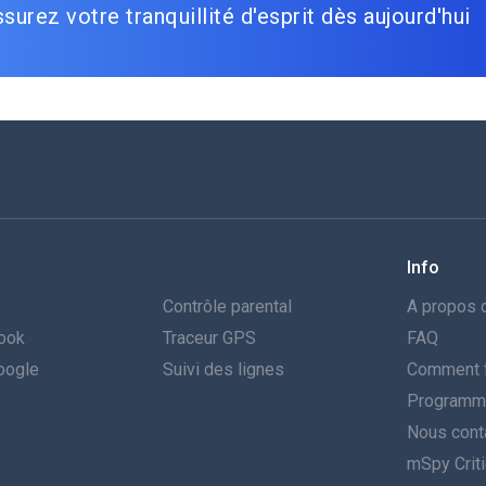
surez votre tranquillité d'esprit dès aujourd'hui
Info
Contrôle parental
A propos 
book
Traceur GPS
FAQ
Google
Suivi des lignes
Comment f
Programme 
Nous cont
mSpy Crit