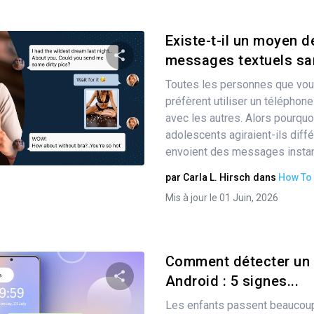
Existe-t-il un moyen de
messages textuels san
Toutes les personnes que vo
Partager
préfèrent utiliser un télépho
avec les autres. Alors pourquo
adolescents agiraient-ils diff
Twitter
envoient des messages instanta
Facebook
Copier le lien
par
Carla L. Hirsch
dans
How To
Mis à jour le 01 Juin, 2026
Comment détecter un 
Android : 5 signes...
Les enfants passent beaucoup
Partager