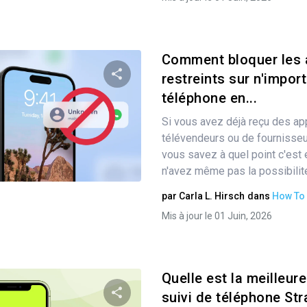
Comment bloquer les 
restreints sur n'impor
téléphone en...
Partager
Si vous avez déjà reçu des ap
télévendeurs ou de fournisseur
vous savez à quel point c'est
Twitter
Facebook
Copier le lien
n'avez même pas la possibilité
par
Carla L. Hirsch
dans
How To
Mis à jour le 01 Juin, 2026
Quelle est la meilleur
suivi de téléphone Str