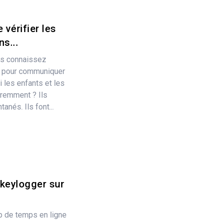
 vérifier les
s...
us connaissez
ne pour communiquer
i les enfants et les
éremment ? Ils
nés. Ils font...
keylogger sur
 de temps en ligne