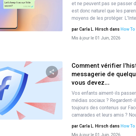
et ne peuvent pas se passer d
est donc naturel que les pare
moyens de les protéger. L'Inter
Twitter
Facebook
Copier le lien
par
Carla L. Hirsch
dans
How To
Mis à jour le 01 Juin, 2026
Comment vérifier l'his
messagerie de quelqu'
vous devez...
Partager
Vos enfants aiment-ils passer
médias sociaux ? Regardent-ils
toujours des contenus sur Fa
Twitter
Facebook
Copier le lien
camarades et leurs amis ? No
par
Carla L. Hirsch
dans
How To
Mis à jour le 01 Juin, 2026