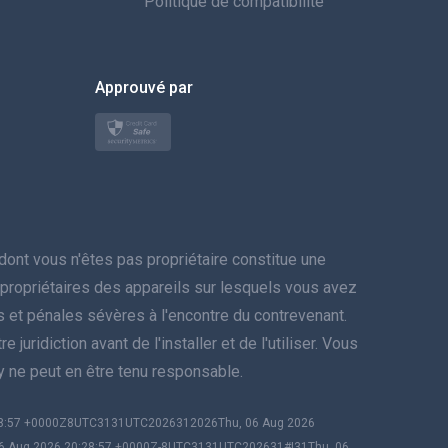
Politique de compatibilité
한국의
Approuvé par
Türkçe
Polski
日本
Norsk
nt vous n'êtes pas propriétaire constitue une
Svenska
es propriétaires des appareils sur lesquels vous avez
res et pénales sévères à l'encontre du contrevenant.
ภาษาไทย
juridiction avant de l'installer et de l'utiliser. Vous
py ne peut en être tenu responsable.
简体中文
:28:57 +0000Z8UTC3131UTC2026312026Thu, 06 Aug 2026
Dansk
06 Aug 2026 20:28:57 +0000Z-8UTC3131UTC202631#!31Thu, 06