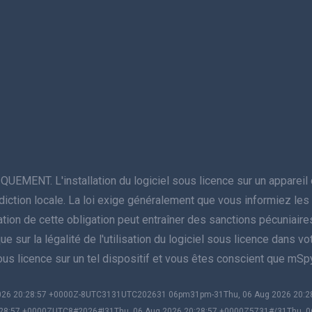
NT. L'installation du logiciel sous licence sur un appareil do
juridiction locale. La loi exige généralement que vous informiez l
violation de cette obligation peut entraîner des sanctions pécuniai
sur la légalité de l'utilisation du logiciel sous licence dans votre 
sous licence sur un tel dispositif et vous êtes conscient que mS
 2026 20:28:57 +0000Z-8UTC3131UTC202631 06pm31pm-31Thu, 06 Aug 2026 20
28:57 +0000ZUTC8#2026#!31Thu, 06 Aug 2026 20:28:57 +0000Z5731#/31Thu, 