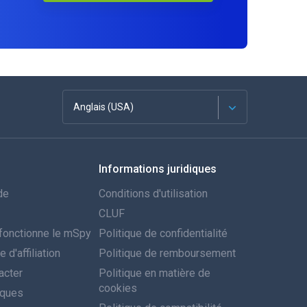
Anglais (USA)
Français
Informations juridiques
Espagnol
de
Conditions d'utilisation
Deutsch
CLUF
onctionne le mSpy
Politique de confidentialité
Português
d'affiliation
Politique de remboursement
acter
Italiano
Politique en matière de
cookies
iques
العربية