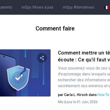
parents
mSpy Mises à jour
mSpy Alternatives
Comment faire
Comment mettre un té
écoute : Ce qu'il faut 
Vous souvenez-vous de ces v
Partager
d'espionnage dans lesquels un
rechercher des informations e
secrètement ses ennemis et en
Twitter
Facebook
Copier le lien
par
Carla L. Hirsch
dans
How To
Mis à jour le 01 Juin, 2026