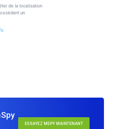
iéter de la localisation
 possèdent un
To
mSpy
ESSAYEZ MSPY MAINTENANT