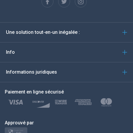
Espagnol
Deutsch
Une solution tout-en-un inégalée :
Português
Italiano
Info
العربية
Informations juridiques
한국의
Paiement en ligne sécurisé
Türkçe
Polski
日本
Approuvé par