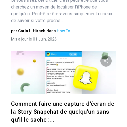
Si vous lisez cet article, c'est peut-être que vous
cherchez un moyen de localiser l'iPhone de
quelqu'un. Peut-être êtes-vous simplement curieux
de savoir si votre proche...
par
Carla L. Hirsch
dans
How To
Mis à jour le 01 Juin, 2026
Pa
Twitter
Comment faire une capture d'écran de
la Story Snapchat de quelqu'un sans
qu'il le sache :...