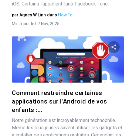
iOS. Certains l'appellent l'anti-Facebook - une...
par
Agnes W Linn
dans
How To
Mis à jour le 07 Nov, 2025
Nav
des
Pa
art
Twitter
Comment restreindre certaines
applications sur l'Android de vos
enfants :...
Notre génération est incroyablement technophile.
Même les plus jeunes savent utiliser les gadgets et
y installer des applications gratuites. Cependant, ils