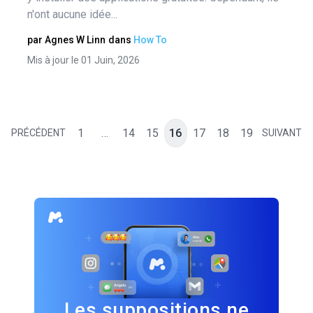
n'ont aucune idée...
par
Agnes W Linn
dans
How To
Mis à jour le 01 Juin, 2026
1
…
14
15
16
17
18
19
PRÉCÉDENT
SUIVANT
Les suppositions ne