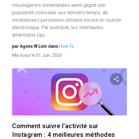
messageries instantanées aient gagné une
popularité colossale ces derniers temps, de
nombreuses personnes utilisent encore le courrier
électronique. Par exemple, les internautes
américains (qui...
par
Agnes W Linn
dans
How To
Mis à jour le 01 Juin, 2026
Pa
Twitter
Comment suivre l'activité sur
Instagram : 4 meilleures méthodes