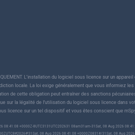
NT. L'installation du logiciel sous licence sur un appareil do
juridiction locale. La loi exige généralement que vous informiez l
violation de cette obligation peut entraîner des sanctions pécuniai
sur la légalité de l'utilisation du logiciel sous licence dans votre 
sous licence sur un tel dispositif et vous êtes conscient que mS
2026 08:41:08 +0000Z-8UTC3131UTC202631 08am31am-31Sat, 08 Aug 2026 08:4
00ZUTC8#2026#!31Sat, 08 Aug 2026 08:41:08 +0000Z0831#/31Sat, 08 Aug 202