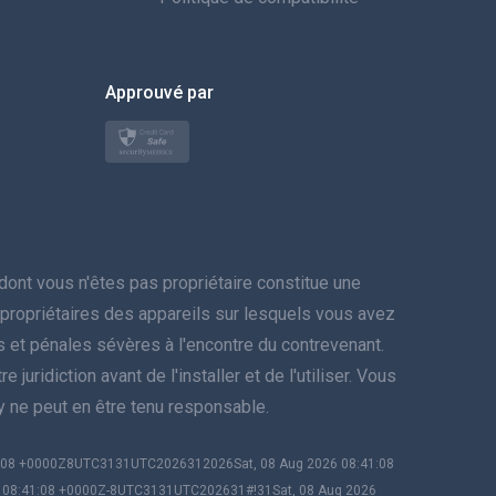
한국의
Approuvé par
Türkçe
Polski
日本
Norsk
nt vous n'êtes pas propriétaire constitue une
Svenska
es propriétaires des appareils sur lesquels vous avez
res et pénales sévères à l'encontre du contrevenant.
ภาษาไทย
juridiction avant de l'installer et de l'utiliser. Vous
py ne peut en être tenu responsable.
简体中文
1:08 +0000Z8UTC3131UTC2026312026Sat, 08 Aug 2026 08:41:08
Dansk
6 08:41:08 +0000Z-8UTC3131UTC202631#!31Sat, 08 Aug 2026