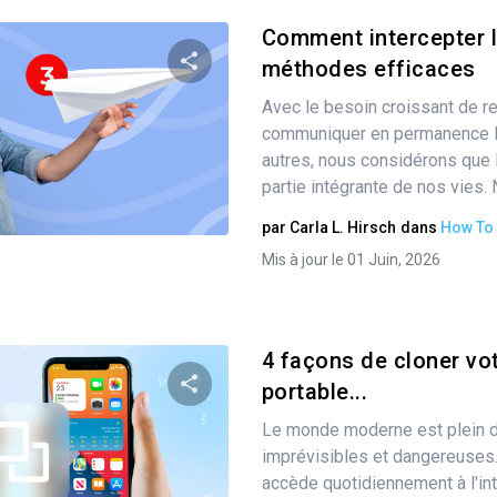
Comment intercepter l
méthodes efficaces
Avec le besoin croissant de re
Partager
communiquer en permanence l
autres, nous considérons que
partie intégrante de nos vies. N
Twitter
Facebook
Copier le lien
par
Carla L. Hirsch
dans
How To
Mis à jour le 01 Juin, 2026
4 façons de cloner vo
portable...
Le monde moderne est plein 
Partager
imprévisibles et dangereuses.
accède quotidiennement à l'int