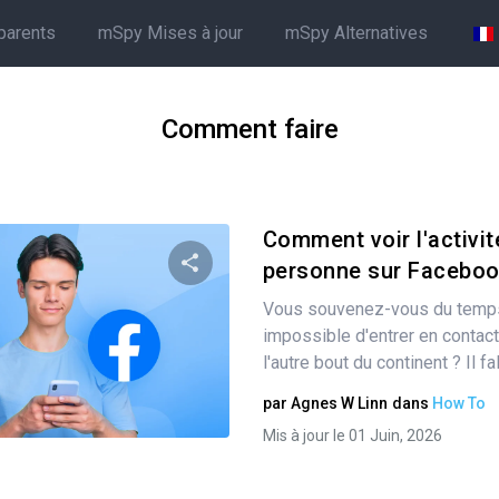
parents
mSpy Mises à jour
mSpy Alternatives
Comment faire
Comment voir l'activit
personne sur Facebook 
Vous souvenez-vous du temps 
Partager
impossible d'entrer en contact
l'autre bout du continent ? Il fal
par
Agnes W Linn
dans
How To
Twitter
Facebook
Copier le lien
Mis à jour le 01 Juin, 2026