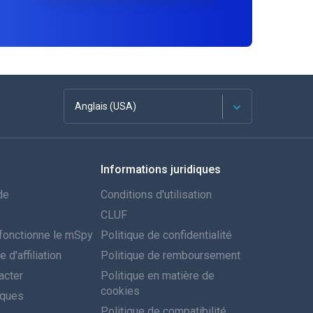
Anglais (USA)
Français
Informations juridiques
Espagnol
de
Conditions d'utilisation
Deutsch
CLUF
onctionne le mSpy
Politique de confidentialité
Português
d'affiliation
Politique de remboursement
acter
Italiano
Politique en matière de
cookies
iques
العربية
Politique de compatibilité