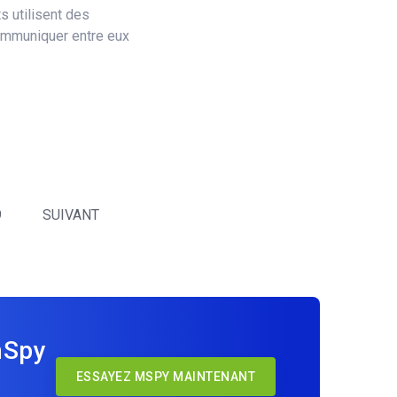
 utilisent des
ommuniquer entre eux
9
SUIVANT
mSpy
ESSAYEZ MSPY MAINTENANT