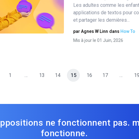
Partager
Les adultes comme les enfants
applications de textos pour c
et partager les dernières...
Twitter
Facebook
Copier le lien
par
Agnes W Linn
dans
How To
Mis à jour le 01 Juin, 2026
1
…
13
14
15
16
17
…
1
ppositions ne fonctionnent pas. 
fonctionne.