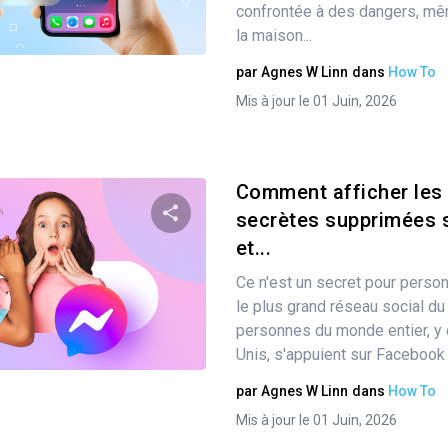
confrontée à des dangers, mêm
Twitter
la maison...
Facebook
Copier le lien
par
Agnes W Linn
dans
How To
Mis à jour le 01 Juin, 2026
Comment afficher les
secrètes supprimées 
et...
Partager
Ce n'est un secret pour pers
le plus grand réseau social d
personnes du monde entier, y 
Twitter
Facebook
Copier le lien
Unis, s'appuient sur Facebook p
par
Agnes W Linn
dans
How To
Mis à jour le 01 Juin, 2026