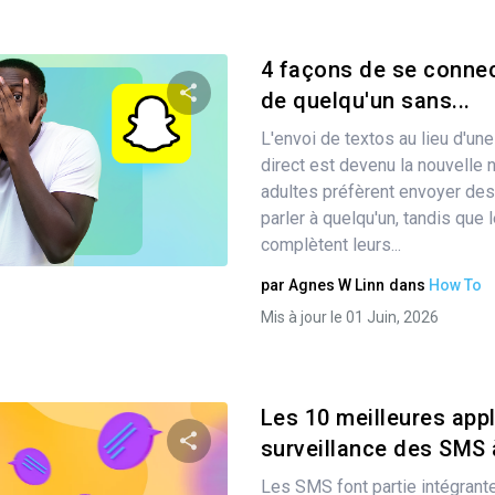
4 façons de se conne
de quelqu'un sans...
L'envoi de textos au lieu d'u
Partager
direct est devenu la nouvelle
adultes préfèrent envoyer des
parler à quelqu'un, tandis que
Twitter
complètent leurs...
Facebook
Copier le lien
par
Agnes W Linn
dans
How To
Mis à jour le 01 Juin, 2026
Les 10 meilleures app
surveillance des SMS à
Les SMS font partie intégrant