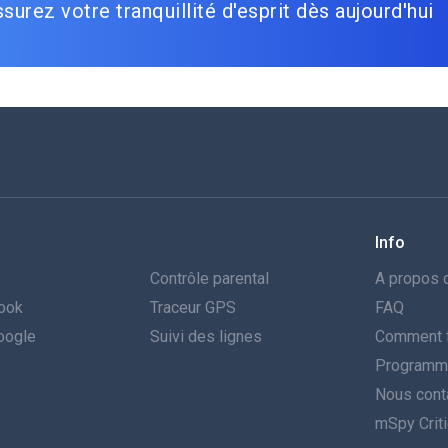
surez votre tranquillité d'esprit dès aujourd'hui
Info
Contrôle parental
A propos 
book
Traceur GPS
FAQ
Google
Suivi des lignes
Comment f
Programme 
Nous cont
mSpy Crit