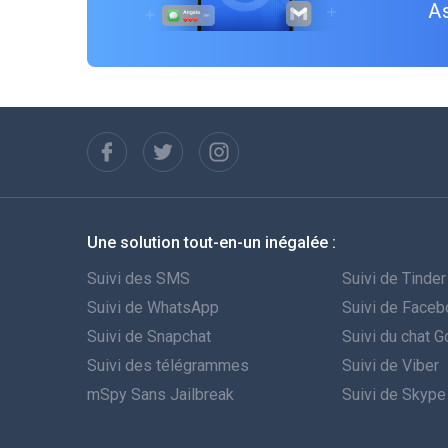
As
Une solution tout-en-un inégalée :
Suivi des SMS
Suivi de Tinder
Suivi de WhatsApp
Suivi de Face
Suivi de Snapchat
Suivi du chat 
Suivi des télégrammes
Suivi de Viber
mSpy Sans Jailbreak
Suivi de Skype