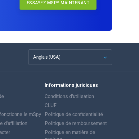
ESSAYEZ MSPY MAINTENANT
Anglais (USA)
Français
Informations juridiques
Espagnol
de
Conditions d'utilisation
Deutsch
CLUF
onctionne le mSpy
Politique de confidentialité
Português
d'affiliation
Politique de remboursement
acter
Italiano
Politique en matière de