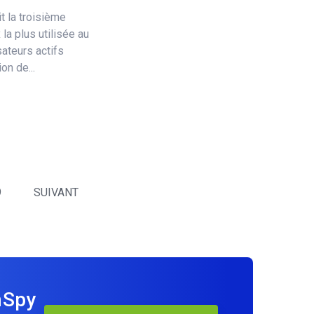
t la troisième
a plus utilisée au
sateurs actifs
on de...
9
SUIVANT
mSpy