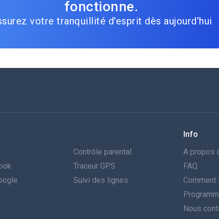
fonctionne.
surez votre tranquillité d'esprit dès aujourd'hui
Info
Contrôle parental
A propos 
book
Traceur GPS
FAQ
Google
Suivi des lignes
Comment f
Programme 
Nous cont