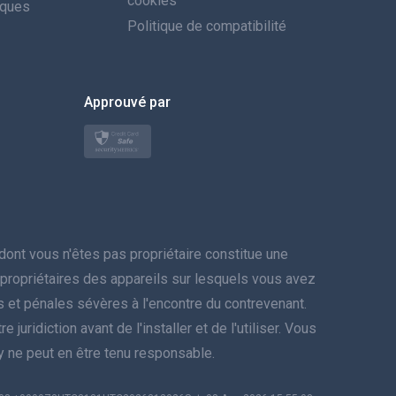
cookies
iques
العربية
Politique de compatibilité
한국의
Approuvé par
Türkçe
Polski
日本
Norsk
nt vous n'êtes pas propriétaire constitue une
Svenska
es propriétaires des appareils sur lesquels vous avez
res et pénales sévères à l'encontre du contrevenant.
ภาษาไทย
juridiction avant de l'installer et de l'utiliser. Vous
py ne peut en être tenu responsable.
简体中文