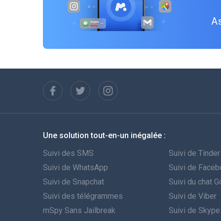
As
Une solution tout-en-un inégalée :
Suivi des SMS
Suivi de Tinder
Suivi de WhatsApp
Suivi de Face
Suivi de Snapchat
Suivi du chat 
Suivi des télégrammes
Suivi de Viber
mSpy Sans Jailbreak
Suivi de Skype