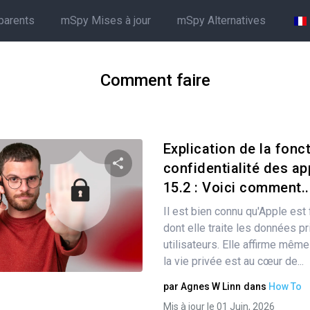
parents
mSpy Mises à jour
mSpy Alternatives
Comment faire
Explication de la fonc
confidentialité des ap
15.2 : Voici comment..
Partager
Il est bien connu qu'Apple est 
dont elle traite les données p
utilisateurs. Elle affirme même
Twitter
Facebook
Copier le lien
la vie privée est au cœur de...
par
Agnes W Linn
dans
How To
Mis à jour le 01 Juin, 2026