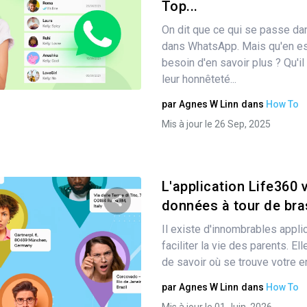
Top...
Partager
On dit que ce qui se passe d
dans WhatsApp. Mais qu'en est
besoin d'en savoir plus ? Qu'il
Twitter
Facebook
Copier le lien
leur honnêteté...
par
Agnes W Linn
dans
How To
Mis à jour le 26 Sep, 2025
L'application Life360
données à tour de bras
Il existe d'innombrables appl
Partager
faciliter la vie des parents. E
de savoir où se trouve votre enfa
par
Agnes W Linn
dans
How To
Twitter
Facebook
Copier le lien