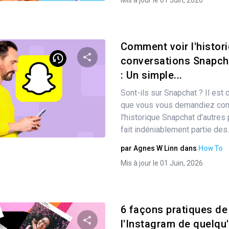
Mis à jour le 01 Juin, 2026
Comment voir l'histor
conversations Snapch
: Un simple...
Partager
Sont-ils sur Snapchat ? Il est d
que vous vous demandiez com
l'historique Snapchat d'autre
Twitter
Facebook
Copier le lien
fait indéniablement partie des..
par
Agnes W Linn
dans
How To
Mis à jour le 01 Juin, 2026
6 façons pratiques de
l'Instagram de quelqu