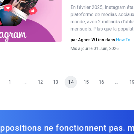
En février 2025, Instagram étai
Partager
plateforme de médias sociaux l
monde, avec 2 milliards d'utili
mensuels. Plus que la populati
Twitter
Facebook
Copier le lien
par
Agnes W Linn
dans
How To
Mis à jour le 01 Juin, 2026
1
…
12
13
14
15
16
…
1
ppositions ne fonctionnent pas. 