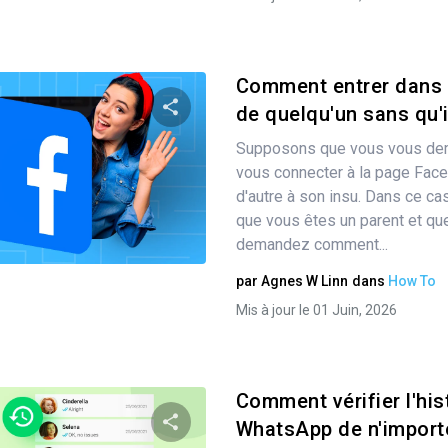
Comment entrer dans 
de quelqu'un sans qu'il
Supposons que vous vous d
Partager
vous connecter à la page Fac
d'autre à son insu. Dans ce c
que vous êtes un parent et qu
Twitter
demandez comment...
Facebook
Copier le lien
par
Agnes W Linn
dans
How To
Mis à jour le 01 Juin, 2026
Comment vérifier l'his
WhatsApp de n'import