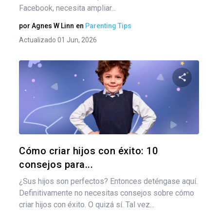
Facebook, necesita ampliar...
por
Agnes W Linn
en
Parenting Tips
Actualizado 01 Jun, 2026
Comparte
Twitter
F
Cómo criar hijos con éxito: 10
consejos para...
¿Sus hijos son perfectos? Entonces deténgase aquí.
Definitivamente no necesitas consejos sobre cómo
criar hijos con éxito. O quizá sí. Tal vez...