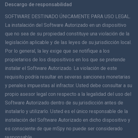
Descargo de responsabilidad
ภาษาไทย
SOFTWARE DESTINADO ÚNICAMENTE PARA USO LEGAL.
La instalación del Software Autorizado en un dispositivo
简体中文
que no sea de su propiedad constituye una violación de la
legislación aplicable y de las leyes de su jurisdicción local.
Dansk
Por lo general, la ley exige que se notifique a los
हिंदी
propietarios de los dispositivos en los que se pretende
instalar el Software Autorizado. La violación de este
Holandés
requisito podría resultar en severas sanciones monetarias
y penales impuestas al infractor. Usted debe consultar a su
עברית
propio asesor legal con respecto a la legalidad del uso del
Software Autorizado dentro de su jurisdicción antes de
Română
instalarlo y utilizarlo. Usted es el único responsable de la
Ελληνικά
instalación del Software Autorizado en dicho dispositivo y
es consciente de que mSpy no puede ser considerado
Tiếng Việt
responsable.