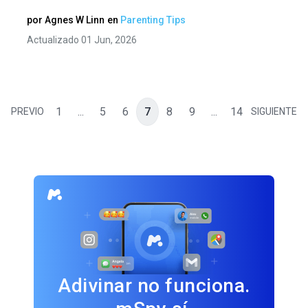
por
Agnes W Linn
en
Parenting Tips
Actualizado 01 Jun, 2026
1
...
5
6
7
8
9
...
14
PREVIO
SIGUIENTE
Adivinar no funciona.