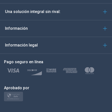
Deutsch
Una solución integral sin rival:
Português
Italiano
Información
العربية
Información legal
한국의
Pago seguro en línea
Türkçe
Polski
日本
Aprobado por
Norsk
Svenska