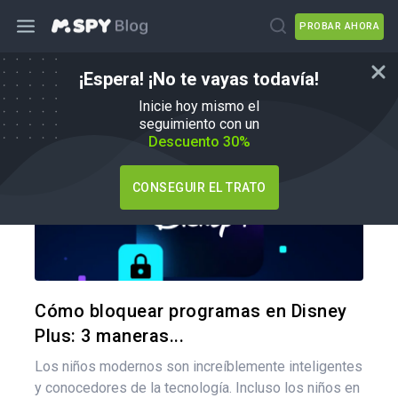
PROBAR AHORA
¡Espera! ¡No te vayas todavía!
Consejos para padres
Inicie hoy mismo el
seguimiento con un
Descuento 30%
CONSEGUIR EL TRATO
Comparte
Twitter
F
Cómo bloquear programas en Disney
Plus: 3 maneras...
Los niños modernos son increíblemente inteligentes
y conocedores de la tecnología. Incluso los niños en